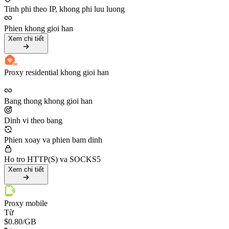
Tinh phi theo IP, khong phi luu luong
Phien khong gioi han
Xem chi tiết
Proxy residential khong gioi han
Bang thong khong gioi han
Dinh vi theo bang
Phien xoay va phien bam dinh
Ho tro HTTP(S) va SOCKS5
Xem chi tiết
Proxy mobile
Từ
$0.80
/GB