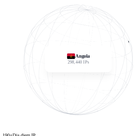
Angola
298,440
IPs
190+
Dia diem IP