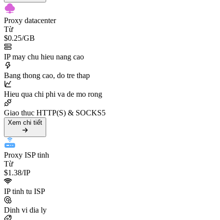
Proxy datacenter
Từ
$0.25
/GB
IP may chu hieu nang cao
Bang thong cao, do tre thap
Hieu qua chi phi va de mo rong
Giao thuc HTTP(S) & SOCKS5
Xem chi tiết
Proxy ISP tinh
Từ
$1.38
/IP
IP tinh tu ISP
Dinh vi dia ly