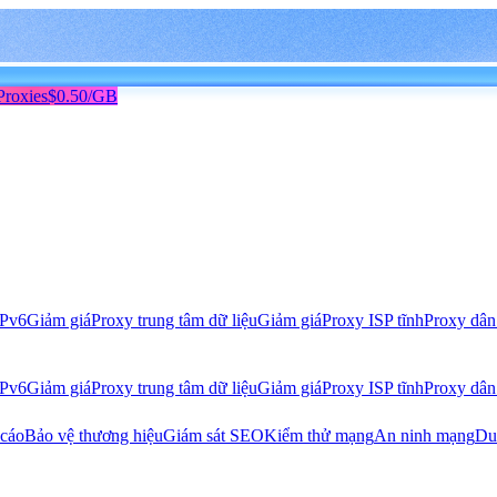
Proxies
$0.50/GB
IPv6
Giảm giá
Proxy trung tâm dữ liệu
Giảm giá
Proxy ISP tĩnh
Proxy dân
IPv6
Giảm giá
Proxy trung tâm dữ liệu
Giảm giá
Proxy ISP tĩnh
Proxy dân
 cáo
Bảo vệ thương hiệu
Giám sát SEO
Kiểm thử mạng
An ninh mạng
Du