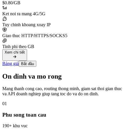
$0.80
/GB
Ket noi ra mang 4G/5G
Tuy chinh khoang xoay IP
Giao thuc HTTP/HTTPS/SOCKS5
Tinh phi theo GB
Xem chi tiết
Bảng giá
Bắt đầu
On dinh va mo rong
Mang thanh cong cao, routing thong minh, giam sat thoi gian thuc
va API doanh nghiep giup tang toc do va do on dinh.
01
Phu song toan cau
190+ khu vuc