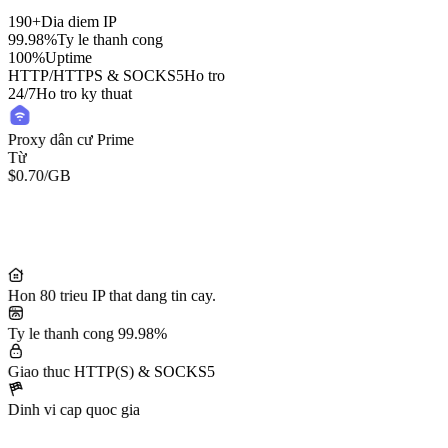
190+
Dia diem IP
99.98%
Ty le thanh cong
100%
Uptime
HTTP/HTTPS & SOCKS5
Ho tro
24/7
Ho tro ky thuat
Proxy dân cư Prime
Từ
$0.70
/GB
Residential Lite Proxies
Từ
/GB
$0.50
Hon 80 trieu IP that dang tin cay.
Ty le thanh cong 99.98%
Giao thuc HTTP(S) & SOCKS5
Dinh vi cap quoc gia
50M+ IP dân cư