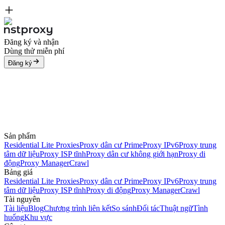
Đăng ký và nhận
Dùng thử miễn phí
Đăng ký
Sản phẩm
Residential Lite Proxies
Proxy dân cư Prime
Proxy IPv6
Proxy trung
tâm dữ liệu
Proxy ISP tĩnh
Proxy dân cư không giới hạn
Proxy di
động
Proxy Manager
Crawl
Bảng giá
Residential Lite Proxies
Proxy dân cư Prime
Proxy IPv6
Proxy trung
tâm dữ liệu
Proxy ISP tĩnh
Proxy di động
Proxy Manager
Crawl
Tài nguyên
Tài liệu
Blog
Chương trình liên kết
So sánh
Đối tác
Thuật ngữ
Tình
huống
Khu vực