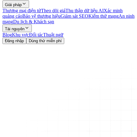
Giải pháp
Thương mại điện tử
Theo dõi giá
Thu thập dữ liệu AI
Xác minh
quảng cáo
Bảo vệ thương hiệu
Giám sát SEO
Kiểm thử mạng
An ninh
mạng
Du lịch & Khách sạn
Tài nguyên
Blog
Khu vực
Đối tác
Thuật ngữ
Đăng nhập
Dùng thử miễn phí