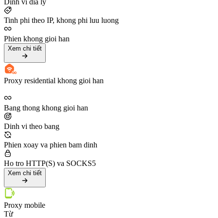
Dinh vi dia ly
Tinh phi theo IP, khong phi luu luong
Phien khong gioi han
Xem chi tiết
Proxy residential khong gioi han
Bang thong khong gioi han
Dinh vi theo bang
Phien xoay va phien bam dinh
Ho tro HTTP(S) va SOCKS5
Xem chi tiết
Proxy mobile
Từ