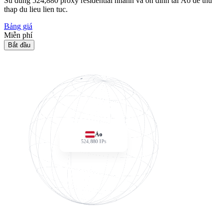
Su dung
524,880
proxy residential nhanh va on dinh tai Áo de thu
thap du lieu lien tuc.
Bảng giá
Miễn phí
Bắt đầu
Áo
524,880
IPs