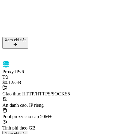
Tỷ lệ thành công 99.5%
Hỗ trợ HTTPS & SOCKS5
Nhắm mục tiêu cấp quốc gia
Xem chi tiết
Xem chi tiết
Proxy IPv6
Từ
$0.12
/GB
Giao thuc HTTP/HTTPS/SOCKS5
An danh cao, IP rieng
Pool proxy cao cap 50M+
Tinh phi theo GB
Xem chi tiết