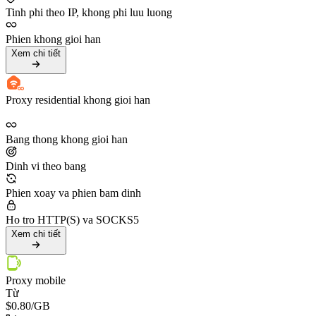
Tinh phi theo IP, khong phi luu luong
Phien khong gioi han
Xem chi tiết
Proxy residential khong gioi han
Bang thong khong gioi han
Dinh vi theo bang
Phien xoay va phien bam dinh
Ho tro HTTP(S) va SOCKS5
Xem chi tiết
Proxy mobile
Từ
$0.80
/GB