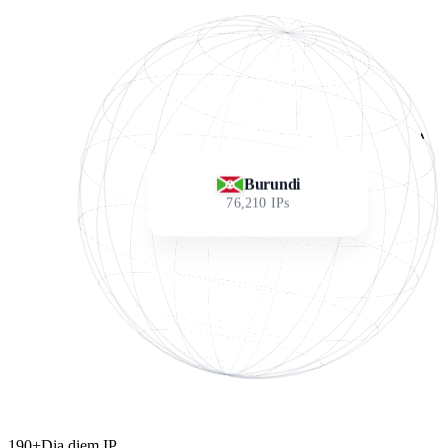
Burundi
76,210
IPs
190+
Dia diem IP