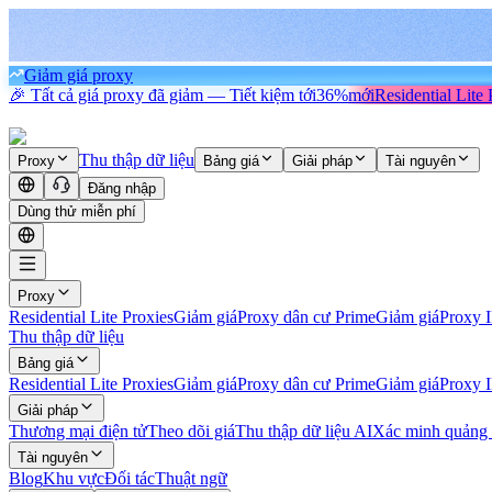
Giảm giá proxy
🎉 Tất cả giá proxy đã giảm — Tiết kiệm tới
36%
mới
Residential Lite 
Thu thập dữ liệu
Proxy
Bảng giá
Giải pháp
Tài nguyên
Đăng nhập
Dùng thử miễn phí
Proxy
Residential Lite Proxies
Giảm giá
Proxy dân cư Prime
Giảm giá
Proxy 
Thu thập dữ liệu
Bảng giá
Residential Lite Proxies
Giảm giá
Proxy dân cư Prime
Giảm giá
Proxy 
Giải pháp
Thương mại điện tử
Theo dõi giá
Thu thập dữ liệu AI
Xác minh quảng
Tài nguyên
Blog
Khu vực
Đối tác
Thuật ngữ