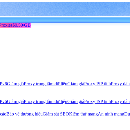
Proxies
$0.50/GB
IPv6
Giảm giá
Proxy trung tâm dữ liệu
Giảm giá
Proxy ISP tĩnh
Proxy dân
IPv6
Giảm giá
Proxy trung tâm dữ liệu
Giảm giá
Proxy ISP tĩnh
Proxy dân
 cáo
Bảo vệ thương hiệu
Giám sát SEO
Kiểm thử mạng
An ninh mạng
Du