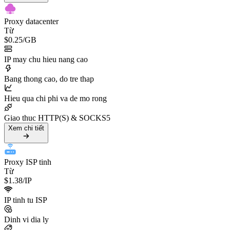
Proxy datacenter
Từ
$0.25
/GB
IP may chu hieu nang cao
Bang thong cao, do tre thap
Hieu qua chi phi va de mo rong
Giao thuc HTTP(S) & SOCKS5
Xem chi tiết
Proxy ISP tinh
Từ
$1.38
/IP
IP tinh tu ISP
Dinh vi dia ly