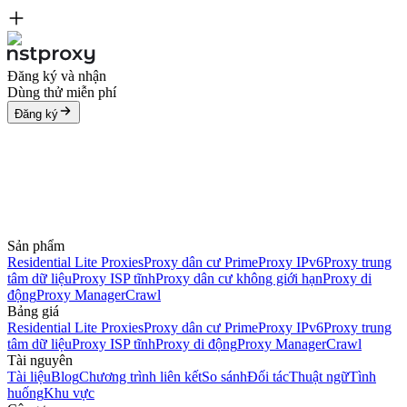
Đăng ký và nhận
Dùng thử miễn phí
Đăng ký
Sản phẩm
Residential Lite Proxies
Proxy dân cư Prime
Proxy IPv6
Proxy trung
tâm dữ liệu
Proxy ISP tĩnh
Proxy dân cư không giới hạn
Proxy di
động
Proxy Manager
Crawl
Bảng giá
Residential Lite Proxies
Proxy dân cư Prime
Proxy IPv6
Proxy trung
tâm dữ liệu
Proxy ISP tĩnh
Proxy di động
Proxy Manager
Crawl
Tài nguyên
Tài liệu
Blog
Chương trình liên kết
So sánh
Đối tác
Thuật ngữ
Tình
huống
Khu vực