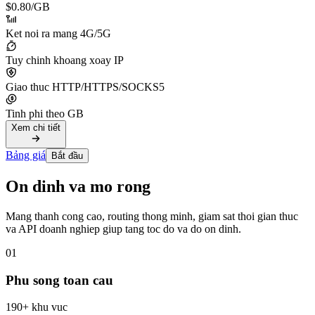
$0.80
/GB
Ket noi ra mang 4G/5G
Tuy chinh khoang xoay IP
Giao thuc HTTP/HTTPS/SOCKS5
Tinh phi theo GB
Xem chi tiết
Bảng giá
Bắt đầu
On dinh va mo rong
Mang thanh cong cao, routing thong minh, giam sat thoi gian thuc
va API doanh nghiep giup tang toc do va do on dinh.
01
Phu song toan cau
190+ khu vuc