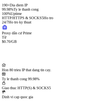
190+
Dia diem IP
99.98%
Ty le thanh cong
100%
Uptime
HTTP/HTTPS & SOCKS5
Ho tro
24/7
Ho tro ky thuat
Proxy dân cư Prime
Từ
$0.70
/GB
Residential Lite Proxies
Từ
/GB
$0.50
Hon 80 trieu IP that dang tin cay.
Ty le thanh cong 99.98%
Giao thuc HTTP(S) & SOCKS5
Dinh vi cap quoc gia
50M+ IP dân cư