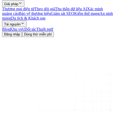
Giải pháp
Thương mại điện tử
Theo dõi giá
Thu thập dữ liệu AI
Xác minh
quảng cáo
Bảo vệ thương hiệu
Giám sát SEO
Kiểm thử mạng
An ninh
mạng
Du lịch & Khách sạn
Tài nguyên
Blog
Khu vực
Đối tác
Thuật ngữ
Đăng nhập
Dùng thử miễn phí