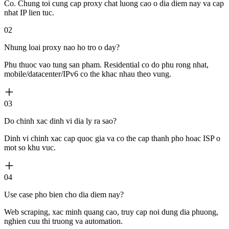
Co. Chung toi cung cap proxy chat luong cao o dia diem nay va cap
nhat IP lien tuc.
02
Nhung loai proxy nao ho tro o day?
Phu thuoc vao tung san pham. Residential co do phu rong nhat,
mobile/datacenter/IPv6 co the khac nhau theo vung.
03
Do chinh xac dinh vi dia ly ra sao?
Dinh vi chinh xac cap quoc gia va co the cap thanh pho hoac ISP o
mot so khu vuc.
04
Use case pho bien cho dia diem nay?
Web scraping, xac minh quang cao, truy cap noi dung dia phuong,
nghien cuu thi truong va automation.