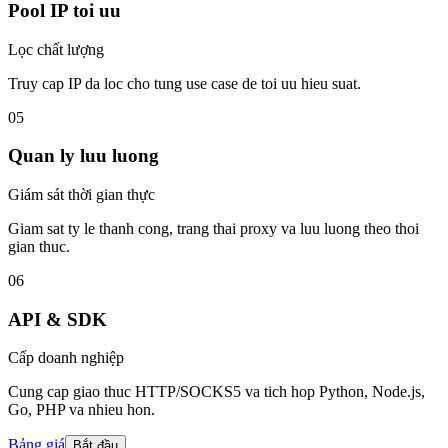
Pool IP toi uu
Lọc chất lượng
Truy cap IP da loc cho tung use case de toi uu hieu suat.
05
Quan ly luu luong
Giám sát thời gian thực
Giam sat ty le thanh cong, trang thai proxy va luu luong theo thoi
gian thuc.
06
API & SDK
Cấp doanh nghiệp
Cung cap giao thuc HTTP/SOCKS5 va tich hop Python, Node.js,
Go, PHP va nhieu hon.
Bảng giá
Bắt đầu