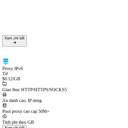
Tỷ lệ thành công 99.5%
Hỗ trợ HTTPS & SOCKS5
Nhắm mục tiêu cấp quốc gia
Xem chi tiết
Xem chi tiết
Proxy IPv6
Từ
$0.12
/GB
Giao thuc HTTP/HTTPS/SOCKS5
An danh cao, IP rieng
Pool proxy cao cap 50M+
Tinh phi theo GB
Xem chi tiết