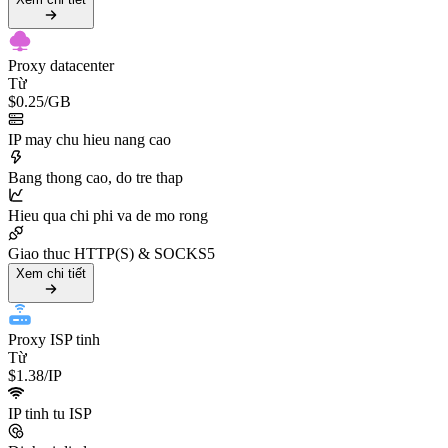
Proxy datacenter
Từ
$0.25
/GB
IP may chu hieu nang cao
Bang thong cao, do tre thap
Hieu qua chi phi va de mo rong
Giao thuc HTTP(S) & SOCKS5
Xem chi tiết
Proxy ISP tinh
Từ
$1.38
/IP
IP tinh tu ISP