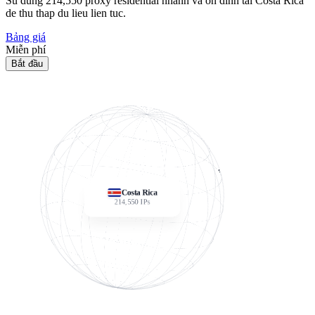
Su dung
214,550
proxy residential nhanh va on dinh tai Costa Rica
de thu thap du lieu lien tuc.
Bảng giá
Miễn phí
Bắt đầu
Costa Rica
214,550
IPs