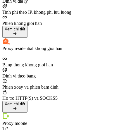
Dinh vi dia ly
Tinh phi theo IP, khong phi luu luong
Phien khong gioi han
Xem chi tiết
Proxy residential khong gioi han
Bang thong khong gioi han
Dinh vi theo bang
Phien xoay va phien bam dinh
Ho tro HTTP(S) va SOCKS5
Xem chi tiết
Proxy mobile
Từ