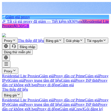
Giảm giá proxy
🎉 Tất cả giá proxy đã giảm — Tiết kiệm tới
36%
mới
Residential Lite
Proxies
$0.50/GB
Thu thập dữ liệu
Proxy
Bảng giá
Giải pháp
Tài nguyên
Đăng nhập
Dùng thử miễn phí
Proxy
Residential Lite Proxies
Giảm giá
Proxy dân cư Prime
Giảm giá
Proxy
IPv6
Giảm giá
Proxy trung tâm dữ liệu
Giảm giá
Proxy ISP tĩnh
Proxy
dân cư không giới hạn
Proxy di động
Giảm giá
Thu thập dữ liệu
Bảng giá
Residential Lite Proxies
Giảm giá
Proxy dân cư Prime
Giảm giá
Proxy
IPv6
Giảm giá
Proxy trung tâm dữ liệu
Giảm giá
Proxy ISP tĩnh
Proxy
dân cư không giới hạn
Proxy di động
Giảm giá
Crawl
Gói đăng ký