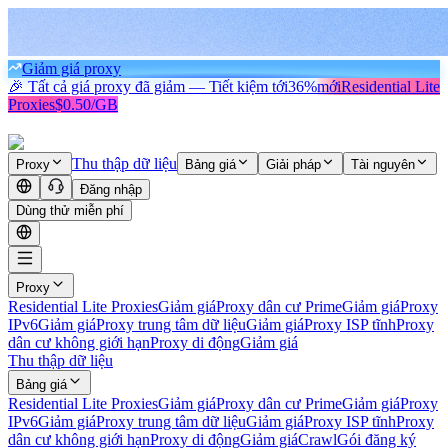
Giảm giá proxy
🎉 Tất cả giá proxy đã giảm — Tiết kiệm tới
36%
mới
Residential Lite
Proxies
$0.50/GB
Thu thập dữ liệu
Proxy
Bảng giá
Giải pháp
Tài nguyên
Đăng nhập
Dùng thử miễn phí
Proxy
Residential Lite Proxies
Giảm giá
Proxy dân cư Prime
Giảm giá
Proxy
IPv6
Giảm giá
Proxy trung tâm dữ liệu
Giảm giá
Proxy ISP tĩnh
Proxy
dân cư không giới hạn
Proxy di động
Giảm giá
Thu thập dữ liệu
Bảng giá
Residential Lite Proxies
Giảm giá
Proxy dân cư Prime
Giảm giá
Proxy
IPv6
Giảm giá
Proxy trung tâm dữ liệu
Giảm giá
Proxy ISP tĩnh
Proxy
dân cư không giới hạn
Proxy di động
Giảm giá
Crawl
Gói đăng ký