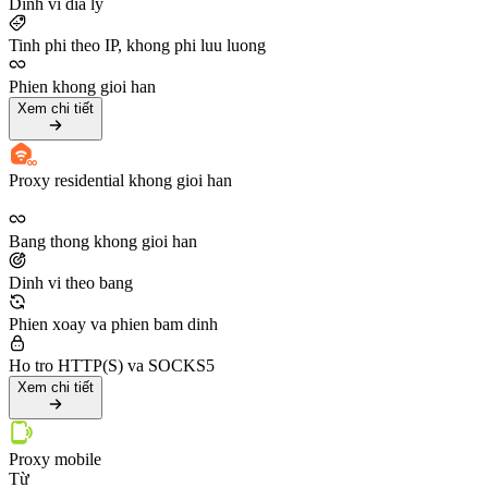
Dinh vi dia ly
Tinh phi theo IP, khong phi luu luong
Phien khong gioi han
Xem chi tiết
Proxy residential khong gioi han
Bang thong khong gioi han
Dinh vi theo bang
Phien xoay va phien bam dinh
Ho tro HTTP(S) va SOCKS5
Xem chi tiết
Proxy mobile
Từ