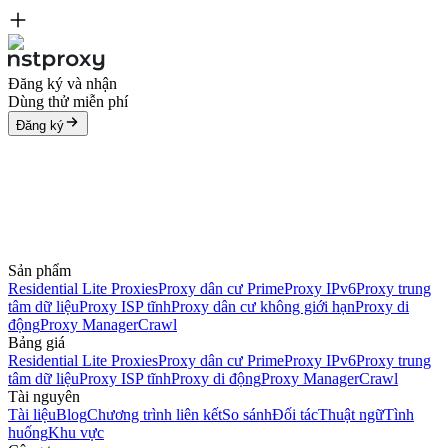
Đăng ký và nhận
Dùng thử miễn phí
Đăng ký
Sản phẩm
Residential Lite Proxies
Proxy dân cư Prime
Proxy IPv6
Proxy trung
tâm dữ liệu
Proxy ISP tĩnh
Proxy dân cư không giới hạn
Proxy di
động
Proxy Manager
Crawl
Bảng giá
Residential Lite Proxies
Proxy dân cư Prime
Proxy IPv6
Proxy trung
tâm dữ liệu
Proxy ISP tĩnh
Proxy di động
Proxy Manager
Crawl
Tài nguyên
Tài liệu
Blog
Chương trình liên kết
So sánh
Đối tác
Thuật ngữ
Tình
huống
Khu vực