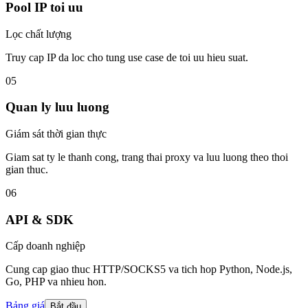
Pool IP toi uu
Lọc chất lượng
Truy cap IP da loc cho tung use case de toi uu hieu suat.
05
Quan ly luu luong
Giám sát thời gian thực
Giam sat ty le thanh cong, trang thai proxy va luu luong theo thoi
gian thuc.
06
API & SDK
Cấp doanh nghiệp
Cung cap giao thuc HTTP/SOCKS5 va tich hop Python, Node.js,
Go, PHP va nhieu hon.
Bảng giá
Bắt đầu