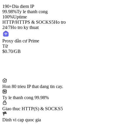
190+
Dia diem IP
99.98%
Ty le thanh cong
100%
Uptime
HTTP/HTTPS & SOCKS5
Ho tro
24/7
Ho tro ky thuat
Proxy dân cư Prime
Từ
$0.70
/GB
Residential Lite Proxies
Từ
/GB
$0.50
Hon 80 trieu IP that dang tin cay.
Ty le thanh cong 99.98%
Giao thuc HTTP(S) & SOCKS5
Dinh vi cap quoc gia
50M+ IP dân cư