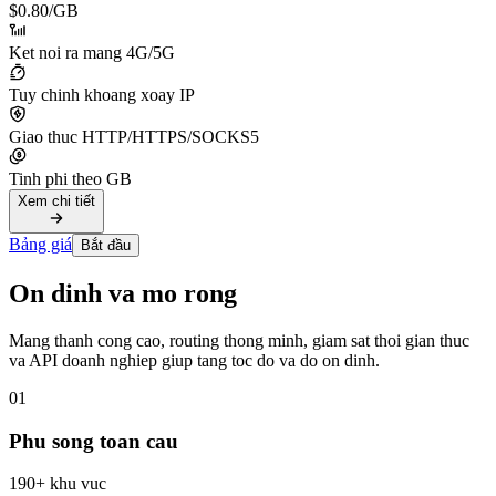
$0.80
/GB
Ket noi ra mang 4G/5G
Tuy chinh khoang xoay IP
Giao thuc HTTP/HTTPS/SOCKS5
Tinh phi theo GB
Xem chi tiết
Bảng giá
Bắt đầu
On dinh va mo rong
Mang thanh cong cao, routing thong minh, giam sat thoi gian thuc
va API doanh nghiep giup tang toc do va do on dinh.
01
Phu song toan cau
190+ khu vuc