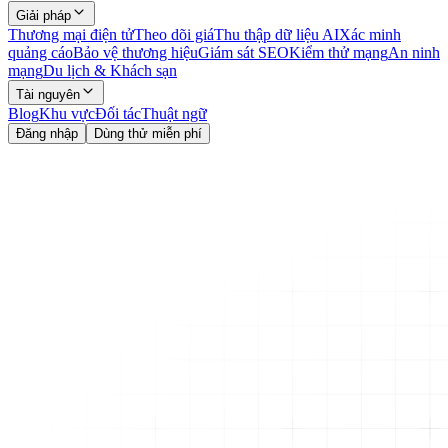
Giải pháp
Thương mại điện tử
Theo dõi giá
Thu thập dữ liệu AI
Xác minh
quảng cáo
Bảo vệ thương hiệu
Giám sát SEO
Kiểm thử mạng
An ninh
mạng
Du lịch & Khách sạn
Tài nguyên
Blog
Khu vực
Đối tác
Thuật ngữ
Đăng nhập
Dùng thử miễn phí