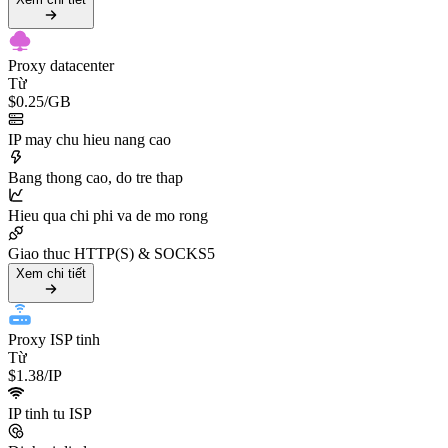
Proxy datacenter
Từ
$0.25
/GB
IP may chu hieu nang cao
Bang thong cao, do tre thap
Hieu qua chi phi va de mo rong
Giao thuc HTTP(S) & SOCKS5
Xem chi tiết
Proxy ISP tinh
Từ
$1.38
/IP
IP tinh tu ISP