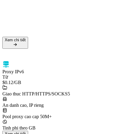
Tỷ lệ thành công 99.5%
Hỗ trợ HTTPS & SOCKS5
Nhắm mục tiêu cấp quốc gia
Xem chi tiết
Xem chi tiết
Proxy IPv6
Từ
$0.12
/GB
Giao thuc HTTP/HTTPS/SOCKS5
An danh cao, IP rieng
Pool proxy cao cap 50M+
Tinh phi theo GB
Xem chi tiết