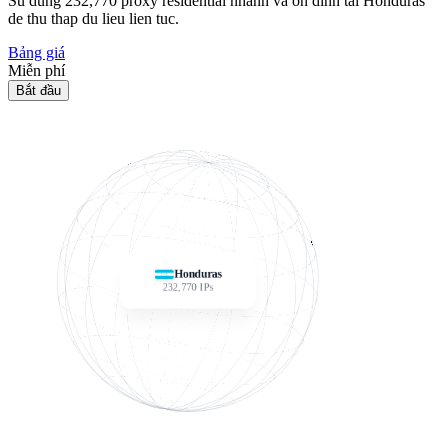
Su dung
232,770
proxy residential nhanh va on dinh tai Honduras
de thu thap du lieu lien tuc.
Bảng giá
Miễn phí
Bắt đầu
Honduras
232,770
IPs