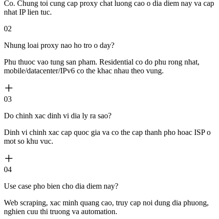
Co. Chung toi cung cap proxy chat luong cao o dia diem nay va cap
nhat IP lien tuc.
02
Nhung loai proxy nao ho tro o day?
Phu thuoc vao tung san pham. Residential co do phu rong nhat,
mobile/datacenter/IPv6 co the khac nhau theo vung.
03
Do chinh xac dinh vi dia ly ra sao?
Dinh vi chinh xac cap quoc gia va co the cap thanh pho hoac ISP o
mot so khu vuc.
04
Use case pho bien cho dia diem nay?
Web scraping, xac minh quang cao, truy cap noi dung dia phuong,
nghien cuu thi truong va automation.