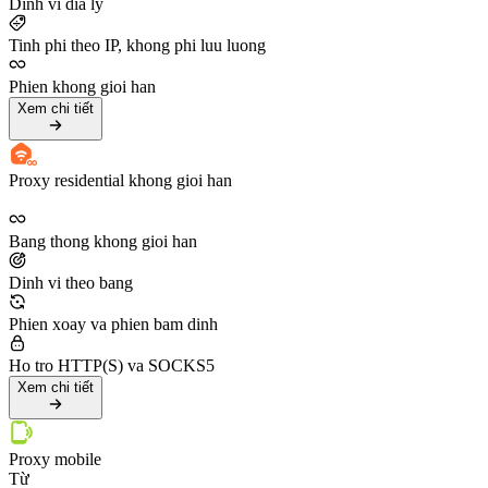
Dinh vi dia ly
Tinh phi theo IP, khong phi luu luong
Phien khong gioi han
Xem chi tiết
Proxy residential khong gioi han
Bang thong khong gioi han
Dinh vi theo bang
Phien xoay va phien bam dinh
Ho tro HTTP(S) va SOCKS5
Xem chi tiết
Proxy mobile
Từ