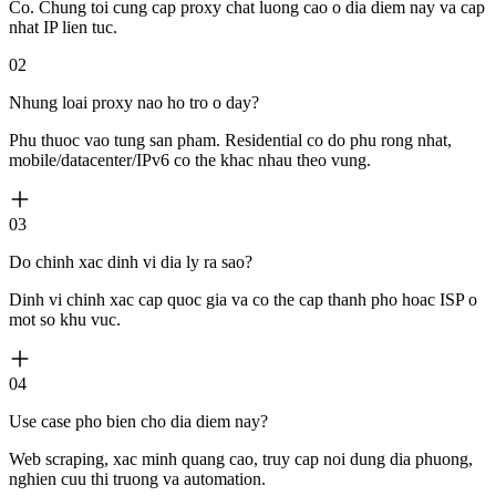
Co. Chung toi cung cap proxy chat luong cao o dia diem nay va cap
nhat IP lien tuc.
02
Nhung loai proxy nao ho tro o day?
Phu thuoc vao tung san pham. Residential co do phu rong nhat,
mobile/datacenter/IPv6 co the khac nhau theo vung.
03
Do chinh xac dinh vi dia ly ra sao?
Dinh vi chinh xac cap quoc gia va co the cap thanh pho hoac ISP o
mot so khu vuc.
04
Use case pho bien cho dia diem nay?
Web scraping, xac minh quang cao, truy cap noi dung dia phuong,
nghien cuu thi truong va automation.