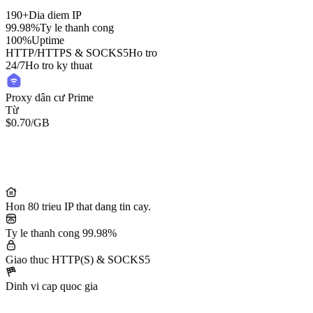
190+
Dia diem IP
99.98%
Ty le thanh cong
100%
Uptime
HTTP/HTTPS & SOCKS5
Ho tro
24/7
Ho tro ky thuat
Proxy dân cư Prime
Từ
$0.70
/GB
Residential Lite Proxies
Từ
/GB
$0.50
Hon 80 trieu IP that dang tin cay.
Ty le thanh cong 99.98%
Giao thuc HTTP(S) & SOCKS5
Dinh vi cap quoc gia
50M+ IP dân cư