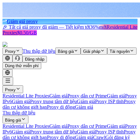
Giảm giá proxy
🎉 Tất cả giá proxy đã giảm — Tiết kiệm tới
36%
mới
Residential Lite
Proxies
$0.50/GB
Thu thập dữ liệu
Proxy
Bảng giá
Giải pháp
Tài nguyên
Đăng nhập
Dùng thử miễn phí
Proxy
Residential Lite Proxies
Giảm giá
Proxy dân cư Prime
Giảm giá
Proxy
IPv6
Giảm giá
Proxy trung tâm dữ liệu
Giảm giá
Proxy ISP tĩnh
Proxy
dân cư không giới hạn
Proxy di động
Giảm giá
Thu thập dữ liệu
Bảng giá
Residential Lite Proxies
Giảm giá
Proxy dân cư Prime
Giảm giá
Proxy
IPv6
Giảm giá
Proxy trung tâm dữ liệu
Giảm giá
Proxy ISP tĩnh
Proxy
dân cư không giới hạn
Proxy di động
Giảm giá
Crawl
Gói đăng ký