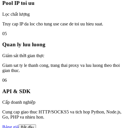
Pool IP toi uu
Lọc chất lượng
Truy cap IP da loc cho tung use case de toi uu hieu suat.
05
Quan ly luu luong
Giám sát thời gian thực
Giam sat ty le thanh cong, trang thai proxy va luu luong theo thoi
gian thuc.
06
API & SDK
Cấp doanh nghiệp
Cung cap giao thuc HTTP/SOCKS5 va tich hop Python, Node.js,
Go, PHP va nhieu hon.
Bảng giá
Bắt đầu