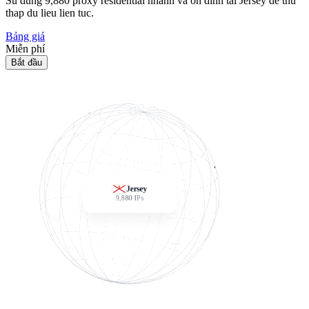
Su dung
9,880
proxy residential nhanh va on dinh tai Jersey de thu
thap du lieu lien tuc.
Bảng giá
Miễn phí
Bắt đầu
Jersey
9,880
IPs