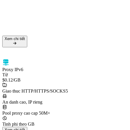
Tỷ lệ thành công 99.5%
Hỗ trợ HTTPS & SOCKS5
Nhắm mục tiêu cấp quốc gia
Xem chi tiết
Xem chi tiết
Proxy IPv6
Từ
$0.12
/GB
Giao thuc HTTP/HTTPS/SOCKS5
An danh cao, IP rieng
Pool proxy cao cap 50M+
Tinh phi theo GB
Xem chi tiết