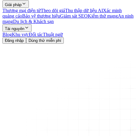
Giải pháp
Thương mại điện tử
Theo dõi giá
Thu thập dữ liệu AI
Xác minh
quảng cáo
Bảo vệ thương hiệu
Giám sát SEO
Kiểm thử mạng
An ninh
mạng
Du lịch & Khách sạn
Tài nguyên
Blog
Khu vực
Đối tác
Thuật ngữ
Đăng nhập
Dùng thử miễn phí