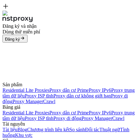
Đăng ký và nhận
Dùng thử miễn phí
Đăng ký
Sản phẩm
Residential Lite Proxies
Proxy dân cư Prime
Proxy IPv6
Proxy trung
tâm dữ liệu
Proxy ISP tĩnh
Proxy dân cư không giới hạn
Proxy di
động
Proxy Manager
Crawl
Bảng giá
Residential Lite Proxies
Proxy dân cư Prime
Proxy IPv6
Proxy trung
tâm dữ liệu
Proxy ISP tĩnh
Proxy di động
Proxy Manager
Crawl
Tài nguyên
Tài liệu
Blog
Chương trình liên kết
So sánh
Đối tác
Thuật ngữ
Tình
huống
Khu vực