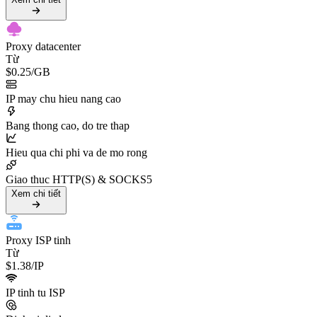
Proxy datacenter
Từ
$0.25
/GB
IP may chu hieu nang cao
Bang thong cao, do tre thap
Hieu qua chi phi va de mo rong
Giao thuc HTTP(S) & SOCKS5
Xem chi tiết
Proxy ISP tinh
Từ
$1.38
/IP
IP tinh tu ISP