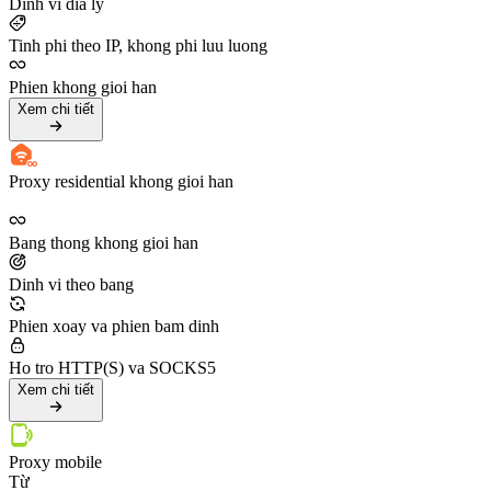
Dinh vi dia ly
Tinh phi theo IP, khong phi luu luong
Phien khong gioi han
Xem chi tiết
Proxy residential khong gioi han
Bang thong khong gioi han
Dinh vi theo bang
Phien xoay va phien bam dinh
Ho tro HTTP(S) va SOCKS5
Xem chi tiết
Proxy mobile
Từ