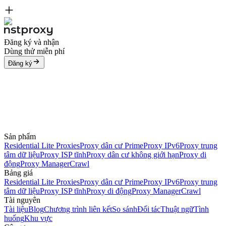
Đăng ký và nhận
Dùng thử miễn phí
Đăng ký
Sản phẩm
Residential Lite Proxies
Proxy dân cư Prime
Proxy IPv6
Proxy trung
tâm dữ liệu
Proxy ISP tĩnh
Proxy dân cư không giới hạn
Proxy di
động
Proxy Manager
Crawl
Bảng giá
Residential Lite Proxies
Proxy dân cư Prime
Proxy IPv6
Proxy trung
tâm dữ liệu
Proxy ISP tĩnh
Proxy di động
Proxy Manager
Crawl
Tài nguyên
Tài liệu
Blog
Chương trình liên kết
So sánh
Đối tác
Thuật ngữ
Tình
huống
Khu vực