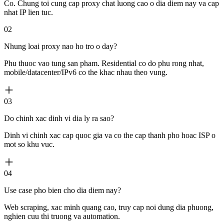
Co. Chung toi cung cap proxy chat luong cao o dia diem nay va cap
nhat IP lien tuc.
02
Nhung loai proxy nao ho tro o day?
Phu thuoc vao tung san pham. Residential co do phu rong nhat,
mobile/datacenter/IPv6 co the khac nhau theo vung.
03
Do chinh xac dinh vi dia ly ra sao?
Dinh vi chinh xac cap quoc gia va co the cap thanh pho hoac ISP o
mot so khu vuc.
04
Use case pho bien cho dia diem nay?
Web scraping, xac minh quang cao, truy cap noi dung dia phuong,
nghien cuu thi truong va automation.