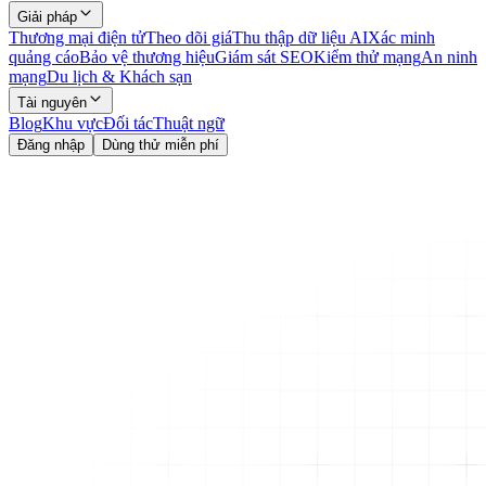
Giải pháp
Thương mại điện tử
Theo dõi giá
Thu thập dữ liệu AI
Xác minh
quảng cáo
Bảo vệ thương hiệu
Giám sát SEO
Kiểm thử mạng
An ninh
mạng
Du lịch & Khách sạn
Tài nguyên
Blog
Khu vực
Đối tác
Thuật ngữ
Đăng nhập
Dùng thử miễn phí