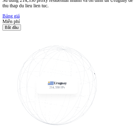
Su dung
214,330
proxy residential nhanh va on dinh tai Uruguay de
thu thap du lieu lien tuc.
Bảng giá
Miễn phí
Bắt đầu
Uruguay
214,330
IPs