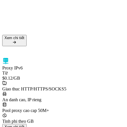
Tỷ lệ thành công 99.5%
Hỗ trợ HTTPS & SOCKS5
Nhắm mục tiêu cấp quốc gia
Xem chi tiết
Xem chi tiết
Proxy IPv6
Từ
$0.12
/GB
Giao thuc HTTP/HTTPS/SOCKS5
An danh cao, IP rieng
Pool proxy cao cap 50M+
Tinh phi theo GB
Xem chi tiết