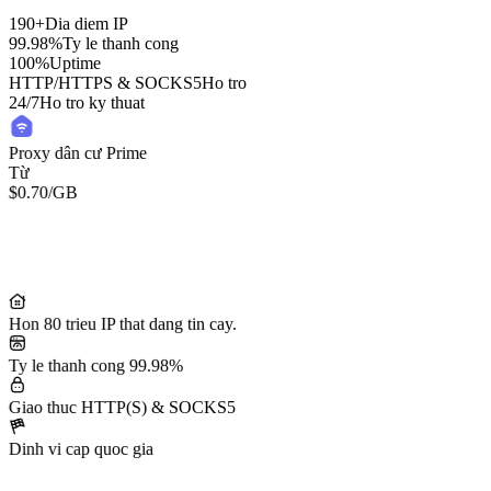
190+
Dia diem IP
99.98%
Ty le thanh cong
100%
Uptime
HTTP/HTTPS & SOCKS5
Ho tro
24/7
Ho tro ky thuat
Proxy dân cư Prime
Từ
$0.70
/GB
Residential Lite Proxies
Từ
/GB
$0.50
Hon 80 trieu IP that dang tin cay.
Ty le thanh cong 99.98%
Giao thuc HTTP(S) & SOCKS5
Dinh vi cap quoc gia
50M+ IP dân cư