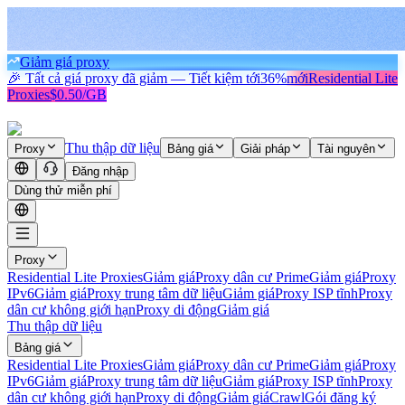
Giảm giá proxy
🎉 Tất cả giá proxy đã giảm — Tiết kiệm tới
36%
mới
Residential Lite
Proxies
$0.50/GB
Thu thập dữ liệu
Proxy
Bảng giá
Giải pháp
Tài nguyên
Đăng nhập
Dùng thử miễn phí
Proxy
Residential Lite Proxies
Giảm giá
Proxy dân cư Prime
Giảm giá
Proxy
IPv6
Giảm giá
Proxy trung tâm dữ liệu
Giảm giá
Proxy ISP tĩnh
Proxy
dân cư không giới hạn
Proxy di động
Giảm giá
Thu thập dữ liệu
Bảng giá
Residential Lite Proxies
Giảm giá
Proxy dân cư Prime
Giảm giá
Proxy
IPv6
Giảm giá
Proxy trung tâm dữ liệu
Giảm giá
Proxy ISP tĩnh
Proxy
dân cư không giới hạn
Proxy di động
Giảm giá
Crawl
Gói đăng ký