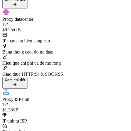
Proxy datacenter
Từ
$0.25
/GB
IP may chu hieu nang cao
Bang thong cao, do tre thap
Hieu qua chi phi va de mo rong
Giao thuc HTTP(S) & SOCKS5
Xem chi tiết
Proxy ISP tinh
Từ
$1.38
/IP
IP tinh tu ISP