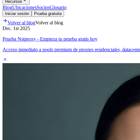
Recursos
Blog
Ubicaciones
Socios
Glosario
Iniciar sesión
Prueba gratuita
Volver al blog
Volver al blog
Dec. 1st 2025
Prueba Nstproxy - Empieza tu prueba gratis hoy
Acceso inmediato a pools premium de proxies residenciales, datacente