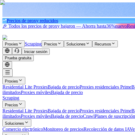
Precios de proxy reducidos
🎉 Todos los precios de proxy bajaron — Ahorra hasta
36%
nuevo
Resi
Scraping
Proxies
Precios
Soluciones
Recursos
Iniciar sesión
Prueba gratuita
Proxies
Residential Lite Proxies
Bajada de precio
Proxies residenciales Prime
B
ilimitados
Proxies móviles
Bajada de precio
Scraping
Precios
Residential Lite Proxies
Bajada de precio
Proxies residenciales Prime
B
ilimitados
Proxies móviles
Bajada de precio
Crawl
Planes de suscripció
Soluciones
Comercio electrónico
Monitoreo de precios
Recolección de datos IA
Ve