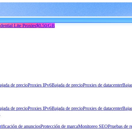
dential Lite Proxies
$0.50/GB
ajada de precio
Proxies IPv6
Bajada de precio
Proxies de datacenter
Baja
ajada de precio
Proxies IPv6
Bajada de precio
Proxies de datacenter
Baja
n
rificación de anuncios
Protección de marca
Monitoreo SEO
Pruebas de r