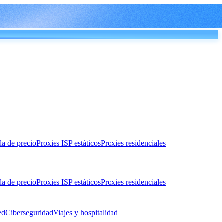
da de precio
Proxies ISP estáticos
Proxies residenciales
da de precio
Proxies ISP estáticos
Proxies residenciales
ed
Ciberseguridad
Viajes y hospitalidad