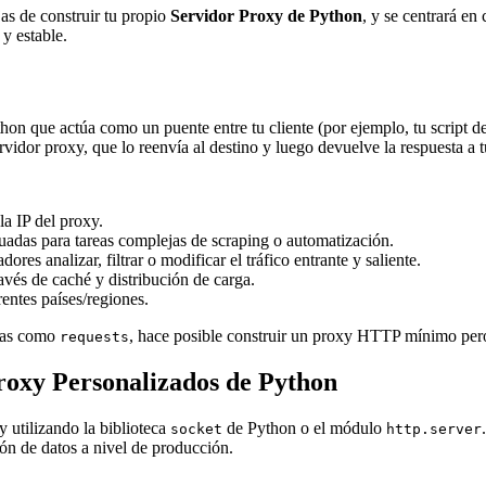
jas de construir tu propio
Servidor Proxy de Python
, y se centrará en
 y estable.
hon que actúa como un puente entre tu cliente (por ejemplo, tu script de 
ervidor proxy, que lo reenvía al destino y luego devuelve la respuesta a t
la IP del proxy.
adas para tareas complejas de scraping o automatización.
dores analizar, filtrar o modificar el tráfico entrante y saliente.
avés de caché y distribución de carga.
entes países/regiones.
rnas como
, hace posible construir un proxy HTTP mínimo pero
requests
Proxy Personalizados de Python
 utilizando la biblioteca
de Python o el módulo
socket
http.server
ción de datos a nivel de producción.