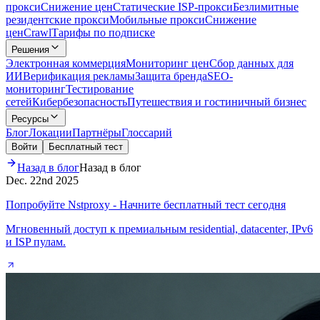
прокси
Снижение цен
Статические ISP-прокси
Безлимитные
резидентские прокси
Мобильные прокси
Снижение
цен
Crawl
Тарифы по подписке
Решения
Электронная коммерция
Мониторинг цен
Сбор данных для
ИИ
Верификация рекламы
Защита бренда
SEO-
мониторинг
Тестирование
сетей
Кибербезопасность
Путешествия и гостиничный бизнес
Ресурсы
Блог
Локации
Партнёры
Глоссарий
Войти
Бесплатный тест
Назад в блог
Назад в блог
Dec. 22nd 2025
Попробуйте Nstproxy - Начните бесплатный тест сегодня
Мгновенный доступ к премиальным residential, datacenter, IPv6
и ISP пулам.