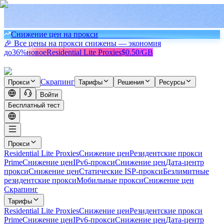
Снижение цен на прокси
🎉 Все цены на прокси снижены — экономия
до
36%
новое
Residential Lite Proxies
$0.50/GB
Скрапинг
Прокси
Тарифы
Решения
Ресурсы
Войти
Бесплатный тест
Прокси
Residential Lite Proxies
Снижение цен
Резидентские прокси
Prime
Снижение цен
IPv6-прокси
Снижение цен
Дата-центр
прокси
Снижение цен
Статические ISP-прокси
Безлимитные
резидентские прокси
Мобильные прокси
Снижение цен
Скрапинг
Тарифы
Residential Lite Proxies
Снижение цен
Резидентские прокси
Prime
Снижение цен
IPv6-прокси
Снижение цен
Дата-центр