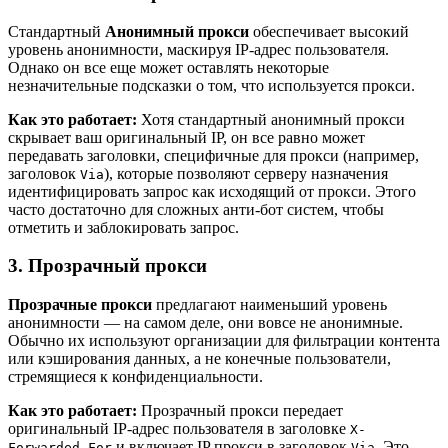
Стандартный
Анонимный прокси
обеспечивает высокий
уровень анонимности, маскируя IP-адрес пользователя.
Однако он все еще может оставлять некоторые
незначительные подсказки о том, что используется прокси.
Как это работает:
Хотя стандартный анонимный прокси
скрывает ваш оригинальный IP, он все равно может
передавать заголовки, специфичные для прокси (например,
заголовок
), которые позволяют серверу назначения
Via
идентифицировать запрос как исходящий от прокси. Этого
часто достаточно для сложных анти-бот систем, чтобы
отметить и заблокировать запрос.
3. Прозрачный прокси
Прозрачные прокси
предлагают наименьший уровень
анонимности — на самом деле, они вовсе не анонимные.
Обычно их используют организации для фильтрации контента
или кэширования данных, а не конечные пользователи,
стремящиеся к конфиденциальности.
Как это работает:
Прозрачный прокси передает
оригинальный IP-адрес пользователя в заголовке
X-
и включает IP прокси в заголовок
. Это
Forwarded-For
Via