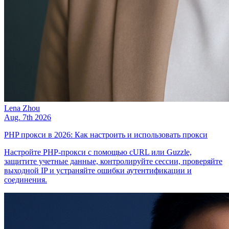
Lena Zhou
Aug. 7th 2026
PHP прокси в 2026: Как настроить и использовать прокси
Настройте PHP-прокси с помощью cURL или Guzzle,
защитите учетные данные, контролируйте сессии, проверяйте
выходной IP и устраняйте ошибки аутентификации и
соединения.