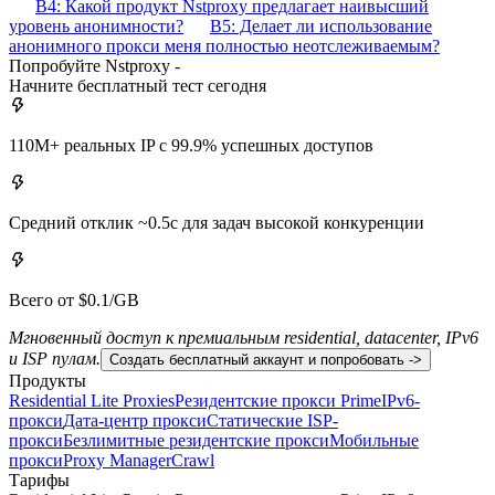
В4: Какой продукт Nstproxy предлагает наивысший
уровень анонимности?
В5: Делает ли использование
анонимного прокси меня полностью неотслеживаемым?
Попробуйте Nstproxy -
Начните бесплатный тест сегодня
110M+ реальных IP с 99.9% успешных доступов
Средний отклик ~0.5с для задач высокой конкуренции
Всего от $0.1/GB
Мгновенный доступ к премиальным residential, datacenter, IPv6
и ISP пулам.
Создать бесплатный аккаунт и попробовать ->
Продукты
Residential Lite Proxies
Резидентские прокси Prime
IPv6-
прокси
Дата-центр прокси
Статические ISP-
прокси
Безлимитные резидентские прокси
Мобильные
прокси
Proxy Manager
Crawl
Тарифы