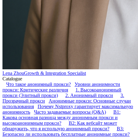
Lena Zhou
Growth & Integration Specialist
Catalogue
Что такое анонимный прокси?
Уровни анонимности
прокси: Критические различия
1. Высокоанонимный
прокси (Элитный прокси)
2. Анонимный прокси
3.
Прозрачный прокси
Анонимные прокси: Основные случаи
использования
Почему Nstproxy гарантирует максимальную
анонимность
Часто задаваемые вопросы (Q&A)
В1:
Какова основная разница между анонимным прокси и
высокоанонимным прокси?
В2: Как вебсайт может
обнаружить, что я использую анонимный прокси?
В3:
Безопасно ли использовать бесплатные анонимные прокси?