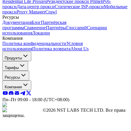
Residential Lite Proxies
Резидентские прокси Prime
IPv6-
прокси
Дата-центр прокси
Статические ISP-прокси
Мобильные
прокси
Proxy Manager
Crawl
Ресурсы
Документация
Блог
Партнёрская
программа
Сравнение
Партнёры
Глоссарий
Сценарии
использования
Локации
Компания
Политика конфиденциальности
Условия
использования
Политика возврата
About Us
Продукты
Тарифы
Ресурсы
Компания
Пн–Пт 09:00 - 18:00 (UTC+08:00)
©2026 NST LABS TECH LTD. Все права
защищены.