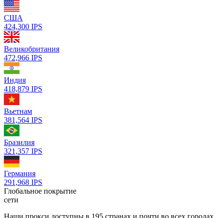
США
424,300
IPS
Великобритания
472,966
IPS
Индия
418,879
IPS
Вьетнам
381,564
IPS
Бразилия
321,357
IPS
Германия
291,968
IPS
Глобальное покрытие
сети
Наши прокси доступны в 195 странах и почти во всех городах