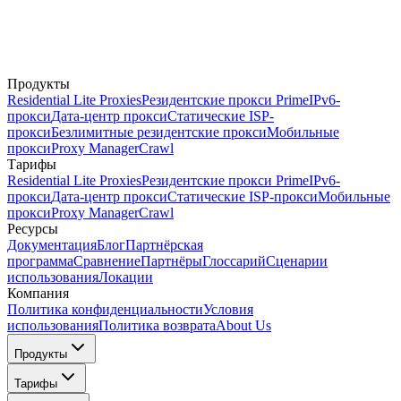
Продукты
Residential Lite Proxies
Резидентские прокси Prime
IPv6-
прокси
Дата-центр прокси
Статические ISP-
прокси
Безлимитные резидентские прокси
Мобильные
прокси
Proxy Manager
Crawl
Тарифы
Residential Lite Proxies
Резидентские прокси Prime
IPv6-
прокси
Дата-центр прокси
Статические ISP-прокси
Мобильные
прокси
Proxy Manager
Crawl
Ресурсы
Документация
Блог
Партнёрская
программа
Сравнение
Партнёры
Глоссарий
Сценарии
использования
Локации
Компания
Политика конфиденциальности
Условия
использования
Политика возврата
About Us
Продукты
Тарифы