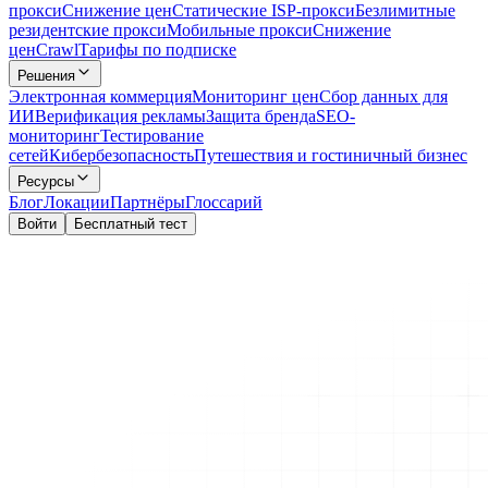
прокси
Снижение цен
Статические ISP-прокси
Безлимитные
резидентские прокси
Мобильные прокси
Снижение
цен
Crawl
Тарифы по подписке
Решения
Электронная коммерция
Мониторинг цен
Сбор данных для
ИИ
Верификация рекламы
Защита бренда
SEO-
мониторинг
Тестирование
сетей
Кибербезопасность
Путешествия и гостиничный бизнес
Ресурсы
Блог
Локации
Партнёры
Глоссарий
Войти
Бесплатный тест