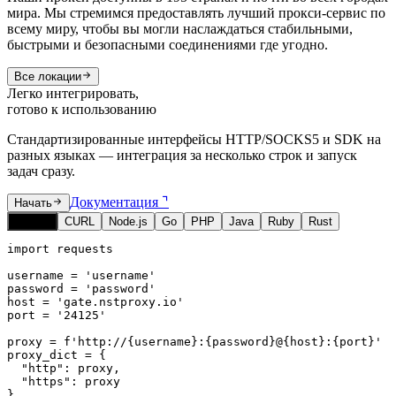
мира. Мы стремимся предоставлять лучший прокси-сервис по
всему миру, чтобы вы могли наслаждаться стабильными,
быстрыми и безопасными соединениями где угодно.
Все локации
Легко интегрировать,
готово к использованию
Стандартизированные интерфейсы HTTP/SOCKS5 и SDK на
разных языках — интеграция за несколько строк и запуск
задач сразу.
Документация ⌝
Начать
Python
CURL
Node.js
Go
PHP
Java
Ruby
Rust
import requests

username = 'username'

password = 'password'

host = 'gate.nstproxy.io'

port = '24125'

proxy = f'http://{username}:{password}@{host}:{port}'

proxy_dict = {

  "http": proxy,

  "https": proxy

}
