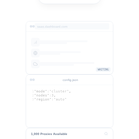
saas.dashboard.com
WAITING
config.json
1
"mode"
:
"cluster"
,
2
"nodes"
:
3
,
3
"region"
:
"auto"
1,000 Proxies Available