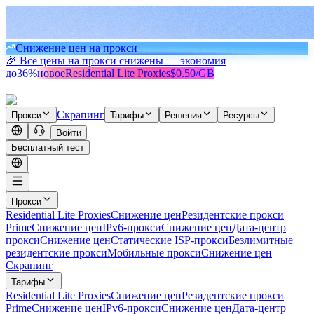
Снижение цен на прокси
🎉 Все цены на прокси снижены — экономия
до
36%
новое
Residential Lite Proxies
$0.50/GB
Скрапинг
Прокси
Тарифы
Решения
Ресурсы
Войти
Бесплатный тест
Прокси
Residential Lite Proxies
Снижение цен
Резидентские прокси
Prime
Снижение цен
IPv6-прокси
Снижение цен
Дата-центр
прокси
Снижение цен
Статические ISP-прокси
Безлимитные
резидентские прокси
Мобильные прокси
Снижение цен
Скрапинг
Тарифы
Residential Lite Proxies
Снижение цен
Резидентские прокси
Prime
Снижение цен
IPv6-прокси
Снижение цен
Дата-центр