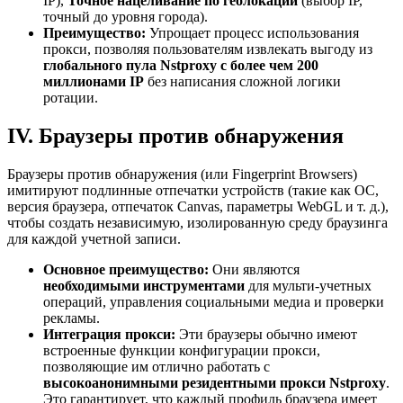
IP),
Точное нацеливание по геолокации
(выбор IP,
точный до уровня города).
Преимущество:
Упрощает процесс использования
прокси, позволяя пользователям извлекать выгоду из
глобального пула Nstproxy с более чем 200
миллионами IP
без написания сложной логики
ротации.
IV. Браузеры против обнаружения
Браузеры против обнаружения (или Fingerprint Browsers)
имитируют подлинные отпечатки устройств (такие как ОС,
версия браузера, отпечаток Canvas, параметры WebGL и т. д.),
чтобы создать независимую, изолированную среду браузинга
для каждой учетной записи.
Основное преимущество:
Они являются
необходимыми инструментами
для мульти-учетных
операций, управления социальными медиа и проверки
рекламы.
Интеграция прокси:
Эти браузеры обычно имеют
встроенные функции конфигурации прокси,
позволяющие им отлично работать с
высокоанонимными резидентными прокси Nstproxy
.
Это гарантирует, что каждый профиль браузера имеет