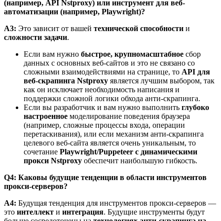
(например, API Nstproxy) или инструмент для веб-
автоматизации (например, Playwright)?
A3:
Это зависит от вашей
технической способности
и
сложности задачи
.
Если вам нужно
быстрое, крупномасштабное
сбор
данных с основных веб-сайтов и это не связано со
сложными взаимодействиями на странице, то
API для
веб-скрапинга Nstproxy
является лучшим выбором, так
как он исключает необходимость написания и
поддержки сложной логики обхода анти-скрапинга.
Если вы разработчик и вам нужно выполнить
глубоко
настроенное
моделирование поведения браузера
(например, сложные процессы входа, операции
перетаскивания), или если механизм анти-скрапинга
целевого веб-сайта является очень уникальным, то
сочетание
Playwright/Puppeteer с динамическими
прокси Nstproxy
обеспечит наибольшую гибкость.
Q4: Каковы будущие тенденции в области инструментов
прокси-серверов?
A4:
Будущая тенденция для инструментов прокси-серверов —
это
интеллект
и
интеграция
. Будущие инструменты будут
больше сосредоточены на
технологиях анти-скрапинга на