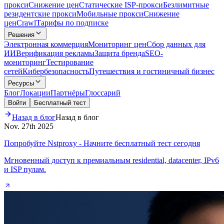
прокси
Снижение цен
Статические ISP-прокси
Безлимитные
резидентские прокси
Мобильные прокси
Снижение
цен
Crawl
Тарифы по подписке
Решения
Электронная коммерция
Мониторинг цен
Сбор данных для
ИИ
Верификация рекламы
Защита бренда
SEO-
мониторинг
Тестирование
сетей
Кибербезопасность
Путешествия и гостиничный бизнес
Ресурсы
Блог
Локации
Партнёры
Глоссарий
Войти
Бесплатный тест
Назад в блог
Назад в блог
Nov. 27th 2025
Попробуйте Nstproxy - Начните бесплатный тест сегодня
Мгновенный доступ к премиальным residential, datacenter, IPv6
и ISP пулам.