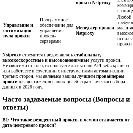
прокси Nstproxy
коммер
границ
Любой 
Программное
требую
Управление и
обеспечение для
Менеджер прокси
масшта
оптимизация
управления
Nstproxy
высоко
пула прокси
прокси-
исполь
серверами
прокси
Nstproxy
стремится предоставлять
стабильные,
высокоскоростные и высокоанонимные
услуги прокси.
Независимо от того, используете ли вы наш API веб-скрапера
или работаете в сочетании с инструментами автоматизации
третьих сторон, мы являемся вашим
лучшим провайдером
прокси
для достижения ваших целей стратегического сбора
данных в 2026 году.
Часто задаваемые вопросы (Вопросы и
ответы)
В1: Что такое резидентный прокси, и чем он отличается от
дата-центрового прокси?