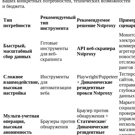
ваших конкретных потребностей, технических возможностей
и бюджета.
Рекомендуемый
Тип
Рекомендуемое
Приме
тип
потребности
решение Nstproxy
сценар
инструмента
Монито
электр
Готовые
Быстрый,
коммер
инструменты
API веб-скрапера
масштабный
агреги
для веб-
Nstproxy
сбор данных
новосте
скрапинга
отслеж
рангов
Тестиро
Сложное
Инструменты
Playwright/Puppeteer
сайтов,
взаимодействие,
для
+
Динамические
отправк
высокая
автоматизации
резидентные
глубок
настройка
веба
прокси Nstproxy
данных
Маркет
социал
Браузер против
провер
Мульти-учетная
обнаружения +
управл
операция,
Браузеры против
Статические/
нескол
высокая
обнаружения
Динамические
магази
анонимность
резидентные
электр