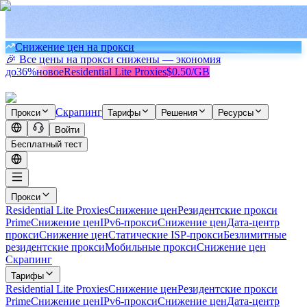
Снижение цен на прокси
🎉 Все цены на прокси снижены — экономия
до
36%
новое
Residential Lite Proxies
$0.50/GB
Скрапинг
Прокси
Тарифы
Решения
Ресурсы
Войти
Бесплатный тест
Прокси
Residential Lite Proxies
Снижение цен
Резидентские прокси
Prime
Снижение цен
IPv6-прокси
Снижение цен
Дата-центр
прокси
Снижение цен
Статические ISP-прокси
Безлимитные
резидентские прокси
Мобильные прокси
Снижение цен
Скрапинг
Тарифы
Residential Lite Proxies
Снижение цен
Резидентские прокси
Prime
Снижение цен
IPv6-прокси
Снижение цен
Дата-центр