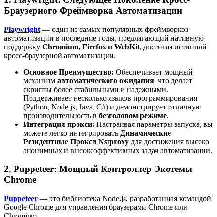
Браузерного Фреймворка Автоматизации
Playwright
— один из самых популярных фреймворков
автоматизации в последние годы, предлагающий нативную
поддержку
Chromium, Firefox и WebKit
, достигая истинной
кросс-браузерной автоматизации.
Основное Преимущество:
Обеспечивает мощный
механизм
автоматического ожидания
, что делает
скрипты более стабильными и надежными.
Поддерживает несколько языков программирования
(Python, Node.js, Java, C#) и демонстрирует отличную
производительность в
безголовом режиме
.
Интеграция прокси:
Настраивая параметры запуска, вы
можете легко интегрировать
Динамические
Резидентные Прокси Nstproxy
для достижения высоко
анонимных и высокоэффективных задач автоматизации.
2. Puppeteer: Мощный Контроллер Экотемы
Chrome
Puppeteer
— это библиотека Node.js, разработанная командой
Google Chrome для управления браузерами Chrome или
Chromium.