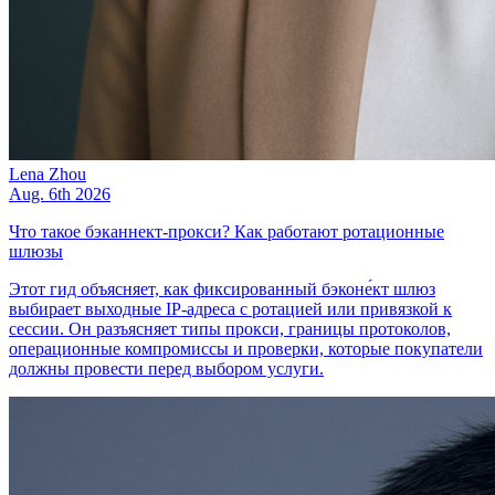
Lena Zhou
Aug. 6th 2026
Что такое бэканнект-прокси? Как работают ротационные
шлюзы
Этот гид объясняет, как фиксированный бэконе́кт шлюз
выбирает выходные IP-адреса с ротацией или привязкой к
сессии. Он разъясняет типы прокси, границы протоколов,
операционные компромиссы и проверки, которые покупатели
должны провести перед выбором услуги.