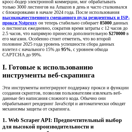
кросс-бодер электронной коммерции, мог обрабатывать
только 3000 листингов на Amazon в день и часто сталкивался
с блокировками в начале 2024 года. После использования
высококачественного смешанного пула резидентных и ISP-
прокси Nstproxy
он теперь стабильно собирает
85000
данных
о листингах ежедневно, сократив время затраты с 12 часов до
2.5 часов, что напрямую принесло дополнительную
$270000
в
его магазин. Особенно стоит отметить, что во второй
половине 2025 года уровень успешности сбора данных
взлетел с начального 15% до
95%
, с уровнем обхода
CAPTCHA до 99%.
I. Готовые к использованию
инструменты веб-скрапинга
Эти инструменты интегрируют поддержку прокси и функции
создания скриптов, позволяя пользователям извлекать веб-
данные без написания сложного кода. Обычно они
обрабатывают рендеринг JavaScript и автоматически обходят
механизмы защиты от скрапинга.
1. Web Scraper API: Предпочтительный выбор
для высокой производительности и