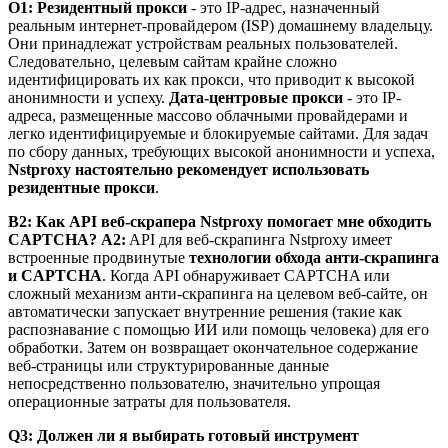
О1:
Резидентный прокси
- это IP-адрес, назначенный
реальным интернет-провайдером (ISP) домашнему владельцу.
Они принадлежат устройствам реальных пользователей.
Следовательно, целевым сайтам крайне сложно
идентифицировать их как прокси, что приводит к высокой
анонимности и успеху.
Дата-центровые прокси
- это IP-
адреса, размещенные массово облачными провайдерами и
легко идентифицируемые и блокируемые сайтами. Для задач
по сбору данных, требующих высокой анонимности и успеха,
Nstproxy настоятельно рекомендует использовать
резидентные прокси
.
В2: Как API веб-скрапера Nstproxy помогает мне обходить
CAPTCHA?
A2:
API для веб-скрапинга Nstproxy имеет
встроенные продвинутые
технологии обхода анти-скрапинга
и CAPTCHA
. Когда API обнаруживает CAPTCHA или
сложный механизм анти-скрапинга на целевом веб-сайте, он
автоматически запускает внутренние решения (такие как
распознавание с помощью ИИ или помощь человека) для его
обработки. Затем он возвращает окончательное содержание
веб-страницы или структурированные данные
непосредственно пользователю, значительно упрощая
операционные затраты для пользователя.
Q3: Должен ли я выбирать готовый инструмент