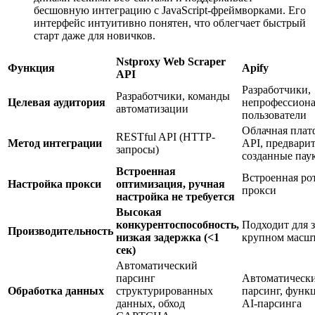
бесшовную интеграцию с JavaScript-фреймворками. Его
интерфейс интуитивно понятен, что облегчает быстрый
старт даже для новичков.
Nstproxy Web Scraper
Функция
Apify
API
Разработчики,
Разработчики, команды
Целевая аудитория
непрофессион
автоматизации
пользователи
Облачная плат
RESTful API (HTTP-
Метод интеграции
API, предвари
запросы)
созданные пау
Встроенная
Встроенная ро
Настройка прокси
оптимизация, ручная
прокси
настройка не требуется
Высокая
конкурентоспособность,
Подходит для з
Производительность
низкая задержка (<1
крупном масш
сек)
Автоматический
парсинг
Автоматическ
Обработка данных
структурированных
парсинг, функ
данных, обход
AI-парсинга