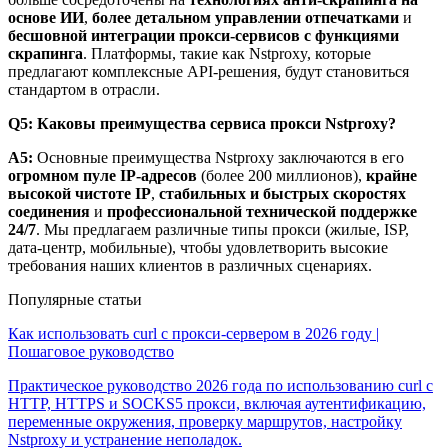
основе ИИ
,
более детальном управлении отпечатками
и
бесшовной интеграции прокси-сервисов с функциями
скрапинга
. Платформы, такие как Nstproxy, которые
предлагают комплексные API-решения, будут становиться
стандартом в отрасли.
Q5: Каковы преимущества сервиса прокси Nstproxy?
A5:
Основные преимущества Nstproxy заключаются в его
огромном пуле IP-адресов
(более 200 миллионов),
крайне
высокой чистоте IP
,
стабильных и быстрых скоростях
соединения
и
профессиональной технической поддержке
24/7
. Мы предлагаем различные типы прокси (жилые, ISP,
дата-центр, мобильные), чтобы удовлетворить высокие
требования наших клиентов в различных сценариях.
Популярные статьи
Как использовать curl с прокси-сервером в 2026 году |
Пошаговое руководство
Практическое руководство 2026 года по использованию curl с
HTTP, HTTPS и SOCKS5 прокси, включая аутентификацию,
переменные окружения, проверку маршрутов, настройку
Nstproxy и устранение неполадок.