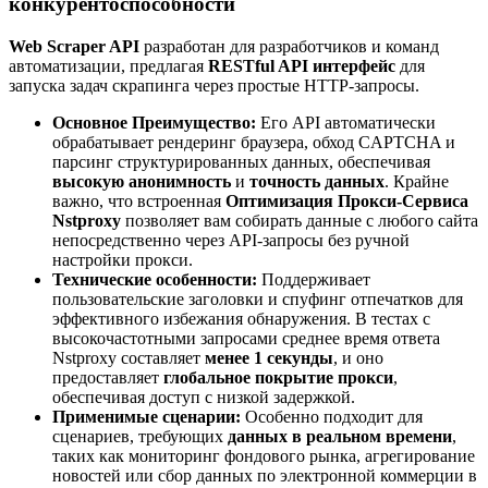
конкурентоспособности
Web Scraper API
разработан для разработчиков и команд
автоматизации, предлагая
RESTful API интерфейс
для
запуска задач скрапинга через простые HTTP-запросы.
Основное Преимущество:
Его API автоматически
обрабатывает рендеринг браузера, обход CAPTCHA и
парсинг структурированных данных, обеспечивая
высокую анонимность
и
точность данных
. Крайне
важно, что встроенная
Оптимизация Прокси-Сервиса
Nstproxy
позволяет вам собирать данные с любого сайта
непосредственно через API-запросы без ручной
настройки прокси.
Технические особенности:
Поддерживает
пользовательские заголовки и спуфинг отпечатков для
эффективного избежания обнаружения. В тестах с
высокочастотными запросами среднее время ответа
Nstproxy составляет
менее 1 секунды
, и оно
предоставляет
глобальное покрытие прокси
,
обеспечивая доступ с низкой задержкой.
Применимые сценарии:
Особенно подходит для
сценариев, требующих
данных в реальном времени
,
таких как мониторинг фондового рынка, агрегирование
новостей или сбор данных по электронной коммерции в