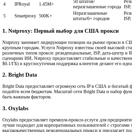
50 штатов/
Рез
4
IPRoyal
1.45M+
неразглашенные города
ISP
Неразглашенные
Рез
5
Smartproxy
500K+
штаты/6+ городов
ISP
1. Nstproxy: Первый выбор для США прокси
Nstproxy занимает лидирующие позиции на рынке прокси в СШ
крупным городам. Услуги Nstproxy известны своей высокой ст
различных типов прокси: резиденциальные, ISP, дата-центр и 
сценариях ИИ, Nstproxy предоставляет стабильные и качестве
$0.1/ГБ) и круглосуточная поддержка клиентов делают его ид
2. Bright Data
Bright Data предоставляет огромную сеть IP в США и богатый 
подойти всем бюджетам. Масштаб сети Bright Data и набор фу
быть важным фактором.
3. Oxylabs
Oxylabs предоставляет премиум-прокси-услуги для предприятий
лучше подходит для корпоративных пользователей с строгими
высококачественных резиденциальных прокси и предлагает по