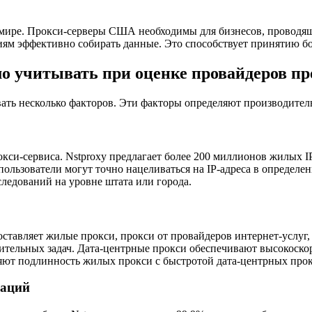
мире. Прокси-серверы США необходимы для бизнесов, проводя
ям эффективно собирать данные. Это способствует принятию б
о учитывать при оценке провайдеров п
ь несколько факторов. Эти факторы определяют производитель
кси-сервиса. Nstproxy предлагает более 200 миллионов жилых 
пользователи могут точно нацеливаться на IP-адреса в определе
ледований на уровне штата или города.
оставляет жилые прокси, прокси от провайдеров интернет-услуг
ительных задач. Дата-центрные прокси обеспечивают высокоск
няют подлинность жилых прокси с быстротой дата-центрных про
раций