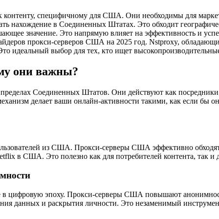
к контенту, специфичному для США. Они необходимы для марке
ть нахождение в Соединенных Штатах. Это обходит географиче
ющее значение. Это напрямую влияет на эффективность и успеш
йдеров прокси-серверов США на 2025 год. Nstproxy, обладаю
 Это идеальный выбор для тех, кто ищет высокопроизводительны
му они важны?
 пределах Соединенных Штатов. Они действуют как посредники
механизм делает ваши онлайн-активности такими, как если бы 
льзователей из США. Прокси-серверы США эффективно обходят 
tflix в США. Это полезно как для потребителей контента, так и
имности
 в цифровую эпоху. Прокси-серверы США повышают анонимность
ния данных и раскрытия личности. Это незаменимый инструмен