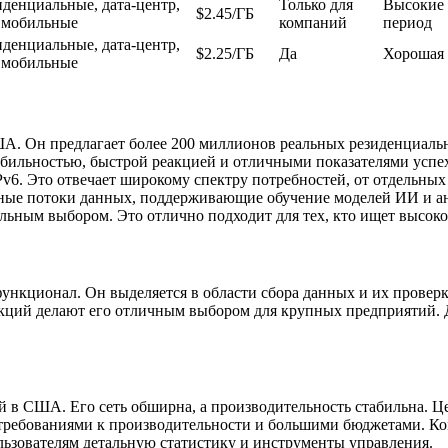
иденциальные, дата-центр,
Только для
Высокие 
$2.45/ГБ
, мобильные
компаний
период
иденциальные, дата-центр,
$2.25/ГБ
Да
Хорошая 
, мобильные
А. Он предлагает более 200 миллионов реальных резиденциаль
абильностью, быстрой реакцией и отличными показателями успех
IPv6. Это отвечает широкому спектру потребностей, от отдельны
нные потоки данных, поддерживающие обучение моделей ИИ и ана
еальным выбором. Это отлично подходит для тех, кто ищет высо
функционал. Он выделяется в области сбора данных и их проверк
нкций делают его отличным выбором для крупных предприятий. Д
 в США. Его сеть обширна, а производительность стабильна. Це
 требованиями к производительности и большими бюджетами. Ко
льзователям детальную статистику и инструменты управления.