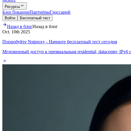
Ресурсы
Блог
Локации
Партнёры
Глоссарий
Войти
Бесплатный тест
Назад в блог
Назад в блог
Oct. 10th 2025
Попробуйте Nstproxy - Начните бесплатный тест сегодня
Мгновенный доступ к премиальным residential, datacenter, IPv6 