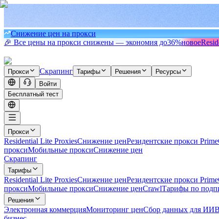
Снижение цен на прокси
🎉 Все цены на прокси снижены — экономия до
36%
новое
Resid
Скрапинг
Прокси
Тарифы
Решения
Ресурсы
Войти
Бесплатный тест
Прокси
Residential Lite Proxies
Снижение цен
Резидентские прокси Prime
прокси
Мобильные прокси
Снижение цен
Скрапинг
Тарифы
Residential Lite Proxies
Снижение цен
Резидентские прокси Prime
прокси
Мобильные прокси
Снижение цен
Crawl
Тарифы по подп
Решения
Электронная коммерция
Мониторинг цен
Сбор данных для ИИ
В
бизнес