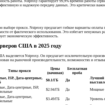
ость работы. Nstproxy гарантирует 99,9% времени работы сервис
ффективную и надежную передачу данных. Это критически важно 
 выборе прокси. Nstproxy предлагает гибкие варианты оплаты п
имости от фактического использования. Это избегает ненужных 
рует экономическую эффективность.
рверов США в 2025 году
А выделяется Nstproxy. Он предлагает исключительную произв
нован на рыночной производительности, возможностях и отзыва
Цены
Бесплатная
Типы прокси
(начиная)
проба
ые, ISP, Дата-центрные,
Лучший у
$0.1/ГБ
Да
6
выставле
ые, Дата-центрные, ISP,
$2.94/ГБ
Да
Мощные ф
ильные
ые, Дата-центрные,
$3.49/ГБ
Да
Уровень 
ильные