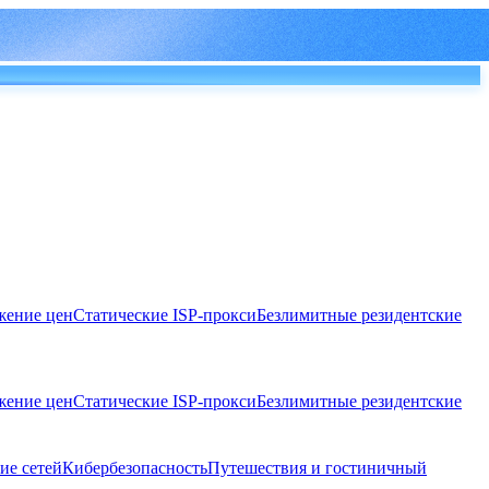
ение цен
Статические ISP-прокси
Безлимитные резидентские
ение цен
Статические ISP-прокси
Безлимитные резидентские
ие сетей
Кибербезопасность
Путешествия и гостиничный