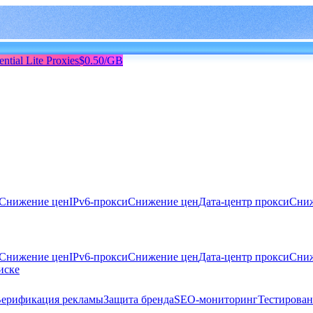
ential Lite Proxies
$0.50/GB
Снижение цен
IPv6-прокси
Снижение цен
Дата-центр прокси
Сниж
Снижение цен
IPv6-прокси
Снижение цен
Дата-центр прокси
Сниж
иске
ерификация рекламы
Защита бренда
SEO-мониторинг
Тестирован