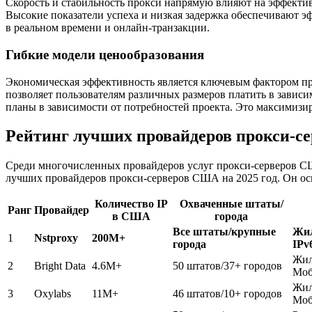
Скорость и стабильность прокси напрямую влияют на эффективн
Высокие показатели успеха и низкая задержка обеспечивают э
в реальном времени и онлайн-транзакции.
Гибкие модели ценообразования
Экономическая эффективность является ключевым фактором при
позволяет пользователям различных размеров платить в завис
планы в зависимости от потребностей проекта. Это максимизи
Рейтинг лучших провайдеров прокси-се
Среди многочисленных провайдеров услуг прокси-серверов СШ
лучших провайдеров прокси-серверов США на 2025 год. Он ос
Количество IP
Охваченные штаты/
Ранг
Провайдер
в США
города
Все штаты/крупные
Жил
1
Nstproxy
200М+
города
IPv
Жил
2
Bright Data
4.6М+
50 штатов/37+ городов
Моб
Жил
3
Oxylabs
11М+
46 штатов/10+ городов
Моб