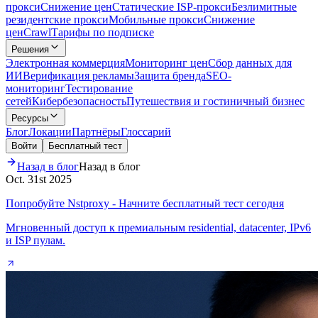
прокси
Снижение цен
Статические ISP-прокси
Безлимитные
резидентские прокси
Мобильные прокси
Снижение
цен
Crawl
Тарифы по подписке
Решения
Электронная коммерция
Мониторинг цен
Сбор данных для
ИИ
Верификация рекламы
Защита бренда
SEO-
мониторинг
Тестирование
сетей
Кибербезопасность
Путешествия и гостиничный бизнес
Ресурсы
Блог
Локации
Партнёры
Глоссарий
Войти
Бесплатный тест
Назад в блог
Назад в блог
Oct. 31st 2025
Попробуйте Nstproxy - Начните бесплатный тест сегодня
Мгновенный доступ к премиальным residential, datacenter, IPv6
и ISP пулам.