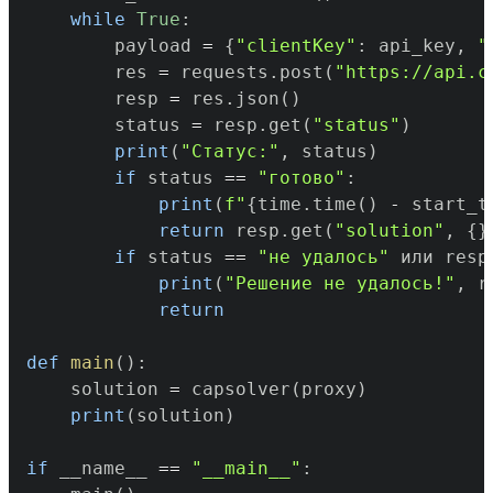
while
True
:
        payload 
=
{
"clientKey"
:
 api_key
,
"
        res 
=
 requests
.
post
(
"https://api.c
        resp 
=
 res
.
json
(
)
        status 
=
 resp
.
get
(
"status"
)
print
(
"Статус:"
,
 status
)
if
 status 
==
"готово"
:
print
(
f"
{
time
.
time
(
)
-
 start_t
return
 resp
.
get
(
"solution"
,
{
}
if
 status 
==
"не удалось"
 или resp
print
(
"Решение не удалось!"
,
 r
return
def
main
(
)
:
    solution 
=
 capsolver
(
proxy
)
print
(
solution
)
if
 __name__ 
==
"__main__"
: