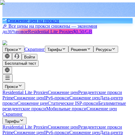
Снижение цен на прокси
🎉 Все цены на прокси снижены — экономия
до
36%
новое
Residential Lite Proxies
$0.50/GB
Скрапинг
Прокси
Тарифы
Решения
Ресурсы
Войти
Бесплатный тест
Прокси
Residential Lite Proxies
Снижение цен
Резидентские прокси
Prime
Снижение цен
IPv6-прокси
Снижение цен
Дата-центр
прокси
Снижение цен
Статические ISP-прокси
Безлимитные
резидентские прокси
Мобильные прокси
Снижение цен
Скрапинг
Тарифы
Residential Lite Proxies
Снижение цен
Резидентские прокси
Prime
Снижение цен
IPv6-прокси
Снижение цен
Дата-центр