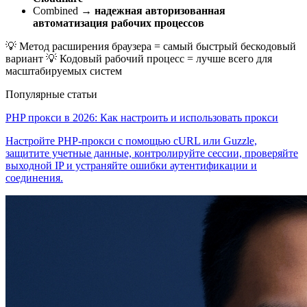
Combined →
надежная авторизованная
автоматизация рабочих процессов
💡 Метод расширения браузера = самый быстрый бескодовый
вариант 💡 Кодовый рабочий процесс = лучше всего для
масштабируемых систем
Популярные статьи
PHP прокси в 2026: Как настроить и использовать прокси
Настройте PHP-прокси с помощью cURL или Guzzle,
защитите учетные данные, контролируйте сессии, проверяйте
выходной IP и устраняйте ошибки аутентификации и
соединения.