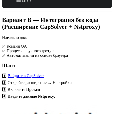
    main
(
)
Вариант B — Интеграция без кода
(Расширение CapSolver + Nstproxy)
Идеально для:
✅ Команд QA
✅ Процессов ручного доступа
✅ Автоматизации на основе браузера
Шаги
1️⃣
Войдите в CapSolver
2️⃣ Откройте расширение → Настройки
3️⃣ Включите
Прокси
4️⃣ Введите
данные Nstproxy
: