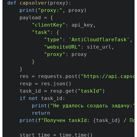
def
capsolver
(
proxy
)
:
print
(
"proxy:"
,
 proxy
)
    payload 
=
{
"clientKey"
:
 api_key
,
"task"
:
{
"type"
:
'AntiCloudflareTask'
,
"websiteURL"
:
 site_url
,
"proxy"
:
}
}
    res 
=
 requests
.
post
(
"https://api.capso
    resp 
=
 res
.
json
(
)
    task_id 
=
 resp
.
get
(
"taskId"
)
if
not
 task_id
:
print
(
"Не удалось создать задачу:"
return
print
(
f"Получен taskId: 
{
task_id
}
 / По
    start_time 
=
 time
.
time
(
)