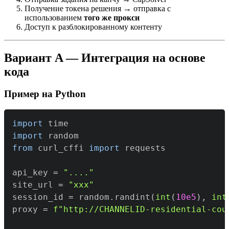
Получение токена решения → отправка с
использованием
того же прокси
Доступ к разблокированному контенту
Вариант A — Интеграция на основе
кода
Пример на Python
import
import
from
 curl_cffi 
import
api_key 
=
"...."
site_url 
=
"xxx"
session_id 
=
 random
.
randint
(
int
(
10e5
)
,
int
proxy 
=
f"http://CHANNELID-residential-cou