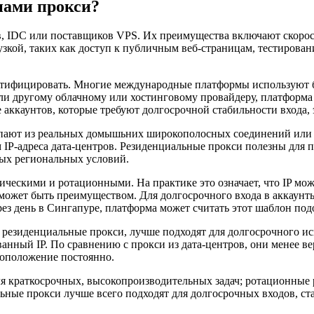
пами прокси?
в, IDC или поставщиков VPS. Их преимущества включают скорос
узкой, таких как доступ к публичным веб-страницам, тестирован
ентифицировать. Многие международные платформы используют б
 или другому облачному или хостинговому провайдеру, платформа 
е аккаунтов, которые требуют долгосрочной стабильности входа, 
упают из реальных домышьних широкополосных соединений или о
м IP-адреса дата-центров. Резиденциальные прокси полезны для
ных региональных условий.
ескими и ротационными. На практике это означает, что IP мож
может быть преимуществом. Для долгосрочного входа в аккаунты 
ерез день в Сингапуре, платформа может считать этот шаблон по
е резиденциальные прокси, лучше подходят для долгосрочного и
анный IP. По сравнению с прокси из дата-центров, они менее ве
оположение постоянно.
для краткосрочных, высокопроизводительных задач; ротационные
ьные прокси лучше всего подходят для долгосрочных входов, ст