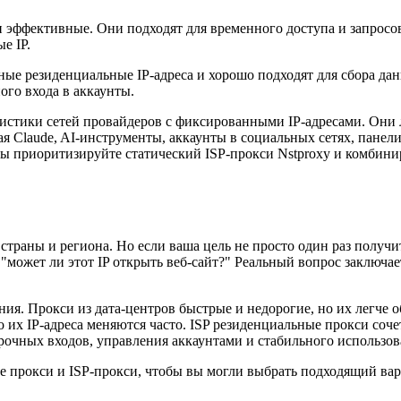
 эффективные. Они подходят для временного доступа и запросов
е IP.
ые резиденциальные IP-адреса и хорошо подходят для сбора да
ого входа в аккаунты.
ристики сетей провайдеров с фиксированными IP-адресами. Он
ая Claude, AI-инструменты, аккаунты в социальных сетях, пане
ы приоритизируйте статический ISP-прокси Nstproxy и комбинир
 страны и региона. Но если ваша цель не просто один раз получ
"может ли этот IP открыть веб-сайт?" Реальный вопрос заключае
ния. Прокси из дата-центров быстрые и недорогие, но их легч
о их IP-адреса меняются часто. ISP резиденциальные прокси со
срочных входов, управления аккаунтами и стабильного использо
ые прокси и ISP-прокси, чтобы вы могли выбрать подходящий вар