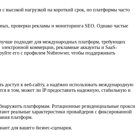
 с высокой нагрузкой на короткий срок, но платформы часто
нных, проверки рекламы и мониторинга SEO. Однако частые
и лучше подходят для международных платформ, требующих
ли электронной коммерции, рекламные аккаунты и SaaS-
уйте его с профилем Nstbrowser, чтобы поддерживать
ить доступ к веб-сайту, а надёжно использовать международную
тся в том, может ли IP предоставить надежную, стабильную и
е обнаружить платформам. Ротационные резиденциальные прокси
четают реальные характеристики провайдеров с фиксированной
вания платформ.
иант для вашего бизнес-сценария.