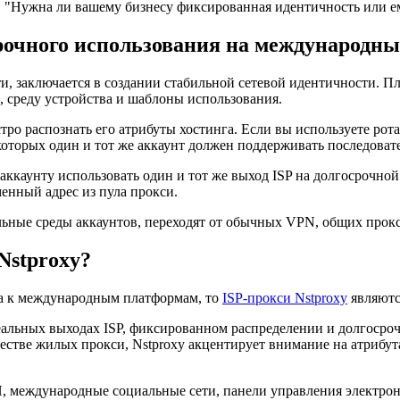
м, "Нужна ли вашему бизнесу фиксированная идентичность или 
срочного использования на международн
, заключается в создании стабильной сетевой идентичности. Пл
а, среду устройства и шаблоны использования.
тро распознать его атрибуты хостинга. Если вы используете ро
в которых один и тот же аккаунт должен поддерживать последов
 аккаунту использовать один и тот же выход ISP на долгосрочно
енный адрес из пула прокси.
ные среды аккаунтов, переходят от обычных VPN, общих прокси
Nstproxy?
па к международным платформам, то
ISP-прокси Nstproxy
являютс
альных выходах ISP, фиксированном распределении и долгосрочн
честве жилых прокси, Nstproxy акцентирует внимание на атрибут
И, международные социальные сети, панели управления электро