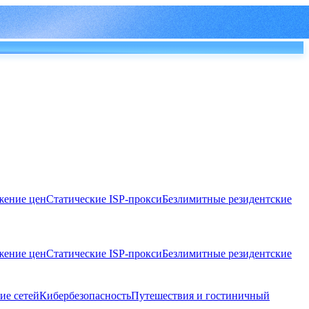
ение цен
Статические ISP-прокси
Безлимитные резидентские
ение цен
Статические ISP-прокси
Безлимитные резидентские
ие сетей
Кибербезопасность
Путешествия и гостиничный