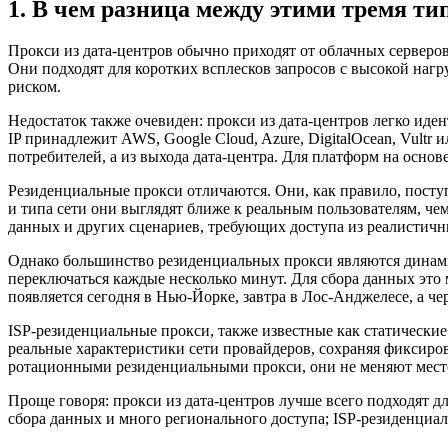
1. В чем разница между этими тремя ти
Прокси из дата-центров обычно приходят от облачных серверо
Они подходят для коротких всплесков запросов с высокой нагр
риском.
Недостаток также очевиден: прокси из дата-центров легко ид
IP принадлежит AWS, Google Cloud, Azure, DigitalOcean, Vultr
потребителей, а из выхода дата-центра. Для платформ на основ
Резиденциальные прокси отличаются. Они, как правило, пост
и типа сети они выглядят ближе к реальным пользователям, че
данных и других сценариев, требующих доступа из реалистич
Однако большинство резиденциальных прокси являются динамич
переключаться каждые несколько минут. Для сбора данных это 
появляется сегодня в Нью-Йорке, завтра в Лос-Анджелесе, а ч
ISP-резиденциальные прокси, также известные как статически
реальные характеристики сети провайдеров, сохраняя фиксиров
ротационными резиденциальными прокси, они не меняют мест
Проще говоря: прокси из дата-центров лучше всего подходят 
сбора данных и много регионального доступа; ISP-резиденциал