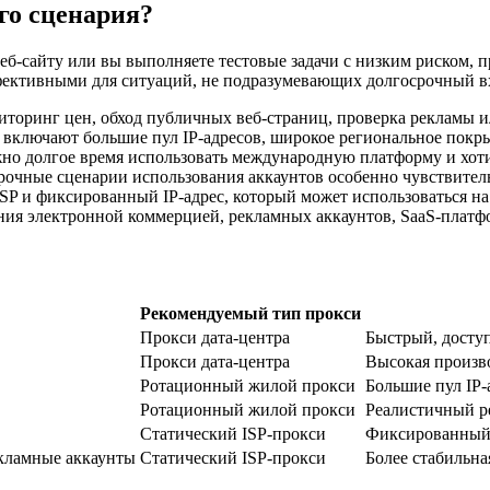
го сценария?
б-сайту или вы выполняете тестовые задачи с низким риском, п
ффективными для ситуаций, не подразумевающих долгосрочный вх
ониторинг цен, обход публичных веб-страниц, проверка рекламы
включают большие пул IP-адресов, широкое региональное покр
но долгое время использовать международную платформу и хотит
рочные сценарии использования аккаунтов особенно чувствитель
SP и фиксированный IP-адрес, который может использоваться на
ния электронной коммерцией, рекламных аккаунтов, SaaS-платфо
Рекомендуемый тип прокси
Прокси дата-центра
Быстрый, доступ
Прокси дата-центра
Высокая произво
Ротационный жилой прокси
Большие пул IP-
Ротационный жилой прокси
Реалистичный р
Статический ISP-прокси
Фиксированный 
екламные аккаунты
Статический ISP-прокси
Более стабильна