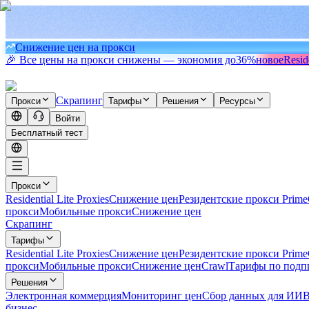
Снижение цен на прокси
🎉 Все цены на прокси снижены — экономия до
36%
новое
Resid
Скрапинг
Прокси
Тарифы
Решения
Ресурсы
Войти
Бесплатный тест
Прокси
Residential Lite Proxies
Снижение цен
Резидентские прокси Prime
прокси
Мобильные прокси
Снижение цен
Скрапинг
Тарифы
Residential Lite Proxies
Снижение цен
Резидентские прокси Prime
прокси
Мобильные прокси
Снижение цен
Crawl
Тарифы по подп
Решения
Электронная коммерция
Мониторинг цен
Сбор данных для ИИ
В
бизнес