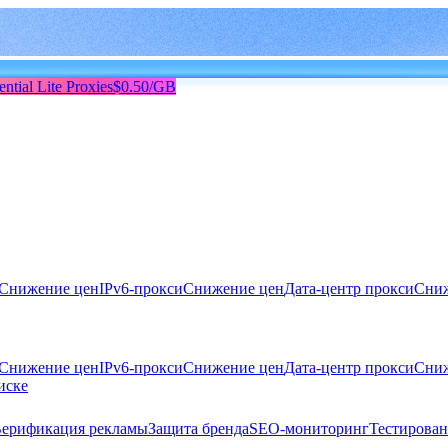
ential Lite Proxies
$0.50/GB
Снижение цен
IPv6-прокси
Снижение цен
Дата-центр прокси
Сниж
Снижение цен
IPv6-прокси
Снижение цен
Дата-центр прокси
Сниж
иске
ерификация рекламы
Защита бренда
SEO-мониторинг
Тестирован