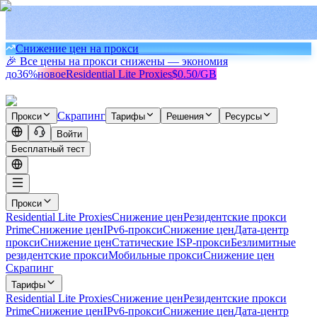
Снижение цен на прокси
🎉 Все цены на прокси снижены — экономия
до
36%
новое
Residential Lite Proxies
$0.50/GB
Скрапинг
Прокси
Тарифы
Решения
Ресурсы
Войти
Бесплатный тест
Прокси
Residential Lite Proxies
Снижение цен
Резидентские прокси
Prime
Снижение цен
IPv6-прокси
Снижение цен
Дата-центр
прокси
Снижение цен
Статические ISP-прокси
Безлимитные
резидентские прокси
Мобильные прокси
Снижение цен
Скрапинг
Тарифы
Residential Lite Proxies
Снижение цен
Резидентские прокси
Prime
Снижение цен
IPv6-прокси
Снижение цен
Дата-центр