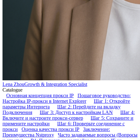
Lena Zhou
Growth & Integration Specialist
Catalogue
Основная концепция прокси IP
Пошаговое руководство:
Настройка IP-прокси в Internet Explorer
Шаг 1: Откройте
параметры Интернета
Шаг 2: Перейдите на вкладку
Подключения
Шаг 3: Доступ к настройкам LAN
Шаг 4:
Включите и настроите прокси-сервер
Шаг 5: Сохраните и
примените настройки
Шаг 6: Проверьте соединение с
прокси
Оценка качества прокси IP
Заключение:
Преимущества Nstproxy
Часто задаваемые вопросы (Вопросы