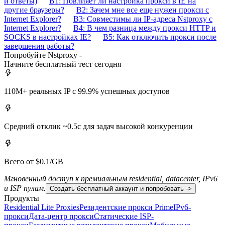
и ответы)
В1: Повлияет ли настройка прокси в IE на
другие браузеры?
В2: Зачем мне все еще нужен прокси с
Internet Explorer?
В3: Совместимы ли IP-адреса Nstproxy с
Internet Explorer?
В4: В чем разница между прокси HTTP и
SOCKS в настройках IE?
В5: Как отключить прокси после
завершения работы?
Попробуйте Nstproxy -
Начните бесплатный тест сегодня
110M+ реальных IP с 99.9% успешных доступов
Средний отклик ~0.5с для задач высокой конкуренции
Всего от $0.1/GB
Мгновенный доступ к премиальным residential, datacenter, IPv6
и ISP пулам.
Создать бесплатный аккаунт и попробовать ->
Продукты
Residential Lite Proxies
Резидентские прокси Prime
IPv6-
прокси
Дата-центр прокси
Статические ISP-