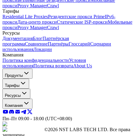
прокси
Безлимитные резидентские прокси
Мобильные
прокси
Proxy Manager
Crawl
Тарифы
Residential Lite Proxies
Резидентские прокси Prime
IPv6-
прокси
Дата-центр прокси
Статические ISP-прокси
Мобильные
прокси
Proxy Manager
Crawl
Ресурсы
Документация
Блог
Партнёрская
программа
Сравнение
Партнёры
Глоссарий
Сценарии
использования
Локации
Компания
Политика конфиденциальности
Условия
использования
Политика возврата
About Us
Продукты
Тарифы
Ресурсы
Компания
Пн–Пт 09:00 - 18:00 (UTC+08:00)
©2026 NST LABS TECH LTD. Все права
защищены.