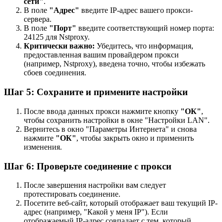
сети"
.
В поле
"Адрес"
введите IP-адрес вашего прокси-
сервера.
В поле
"Порт"
введите соответствующий номер порта:
24125 для Nstproxy.
Критически важно:
Убедитесь, что информация,
предоставленная вашим провайдером прокси
(например, Nstproxy), введена точно, чтобы избежать
сбоев соединения.
Шаг 5: Сохраните и примените настройки
После ввода данных прокси нажмите кнопку
"ОК"
,
чтобы сохранить настройки в окне "Настройки LAN".
Вернитесь в окно "Параметры Интернета" и снова
нажмите
"ОК"
, чтобы закрыть окно и применить
изменения.
Шаг 6: Проверьте соединение с прокси
После завершения настройки вам следует
протестировать соединение.
Посетите веб-сайт, который отображает ваш текущий IP-
адрес (например, "Какой у меня IP"). Если
отображаемый IP-адрес совпадает с тем, который