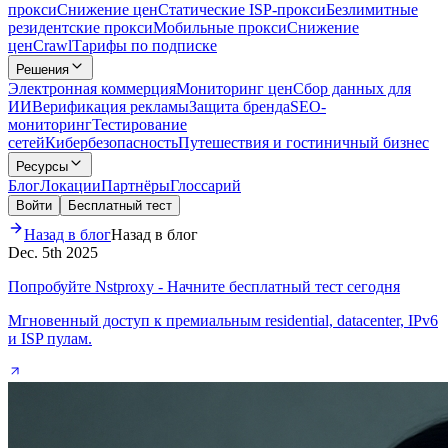
прокси
Снижение цен
Статические ISP-прокси
Безлимитные
резидентские прокси
Мобильные прокси
Снижение
цен
Crawl
Тарифы по подписке
Решения
Электронная коммерция
Мониторинг цен
Сбор данных для
ИИ
Верификация рекламы
Защита бренда
SEO-
мониторинг
Тестирование
сетей
Кибербезопасность
Путешествия и гостиничный бизнес
Ресурсы
Блог
Локации
Партнёры
Глоссарий
Войти
Бесплатный тест
Назад в блог
Назад в блог
Dec. 5th 2025
Попробуйте Nstproxy - Начните бесплатный тест сегодня
Мгновенный доступ к премиальным residential, datacenter, IPv6
и ISP пулам.