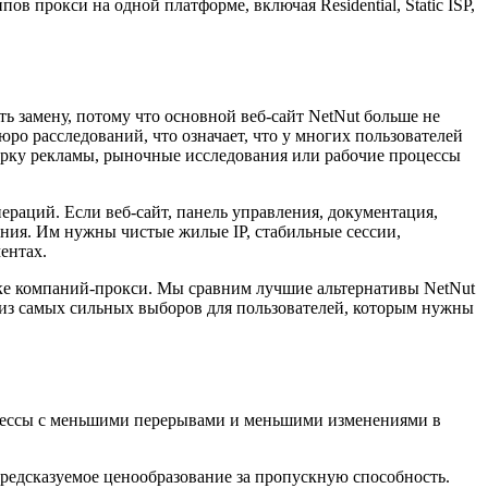
в прокси на одной платформе, включая Residential, Static ISP,
ть замену, потому что основной веб-сайт NetNut больше не
ро расследований, что означает, что у многих пользователей
верку рекламы, рыночные исследования или рабочие процессы
ераций. Если веб-сайт, панель управления, документация,
ния. Им нужны чистые жилые IP, стабильные сессии,
ентах.
ске компаний-прокси. Мы сравним лучшие альтернативы NetNut
из самых сильных выборов для пользователей, которым нужны
оцессы с меньшими перерывами и меньшими изменениями в
предсказуемое ценообразование за пропускную способность.