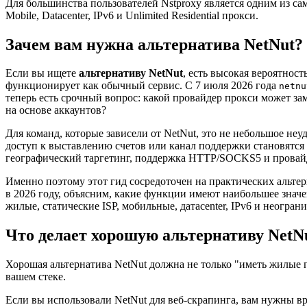
Для большинства пользователей Nstproxy является одним из самы
Mobile, Datacenter, IPv6 и Unlimited Residential прокси.
Зачем вам нужна альтернатива NetNut?
Если вы ищете
альтернативу NetNut
, есть высокая вероятност
функционирует как обычный сервис. С 7 июля 2026 года
netnu
теперь есть срочный вопрос: какой провайдер прокси может з
на основе аккаунтов?
Для команд, которые зависели от NetNut, это не небольшое неу
доступ к выставлению счетов или канал поддержки становятся
географический таргетинг, поддержка HTTP/SOCKS5 и провайд
Именно поэтому этот гид сосредоточен на практических альте
в 2026 году, объясним, какие функции имеют наибольшее знач
жилые, статические ISP, мобильные, датacenter, IPv6 и неогра
Что делает хорошую альтернативу NetN
Хорошая альтернатива NetNut должна не только "иметь жилые
вашем стеке.
Если вы использовали NetNut для веб-скрапинга, вам нужны в