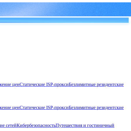
ение цен
Статические ISP-прокси
Безлимитные резидентские
ение цен
Статические ISP-прокси
Безлимитные резидентские
ие сетей
Кибербезопасность
Путешествия и гостиничный