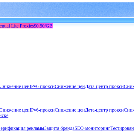
ential Lite Proxies
$0.50/GB
Снижение цен
IPv6-прокси
Снижение цен
Дата-центр прокси
Сниж
Снижение цен
IPv6-прокси
Снижение цен
Дата-центр прокси
Сниж
иске
ерификация рекламы
Защита бренда
SEO-мониторинг
Тестирован