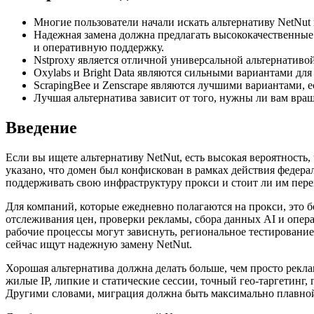
Многие пользователи начали искать альтернативу NetNut 
Надежная замена должна предлагать высококачественные
и оперативную поддержку.
Nstproxy является отличной универсальной альтернативой, пр
Oxylabs и Bright Data являются сильными вариантами для
ScrapingBee и Zenscrape являются лучшими вариантами, 
Лучшая альтернатива зависит от того, нужны ли вам вращ
Введение
Если вы ищете альтернативу NetNut, есть высокая вероятность
указано, что домен был конфискован в рамках действия федер
поддерживать свою инфраструктуру прокси и стоит ли им пере
Для компаний, которые ежедневно полагаются на прокси, это б
отслеживания цен, проверки рекламы, сбора данных AI и опер
рабочие процессы могут зависнуть, региональное тестировани
сейчас ищут надежную замену NetNut.
Хорошая альтернатива должна делать больше, чем просто рекла
жилые IP, липкие и статические сессии, точный гео-таргети
Другими словами, миграция должна быть максимально плавной