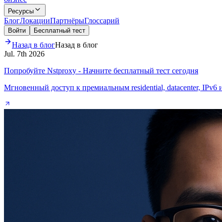
Ресурсы
Блог
Локации
Партнёры
Глоссарий
Войти
Бесплатный тест
Назад в блог
Назад в блог
Jul. 7th 2026
Попробуйте Nstproxy - Начните бесплатный тест сегодня
Мгновенный доступ к премиальным residential, datacenter, IPv6 