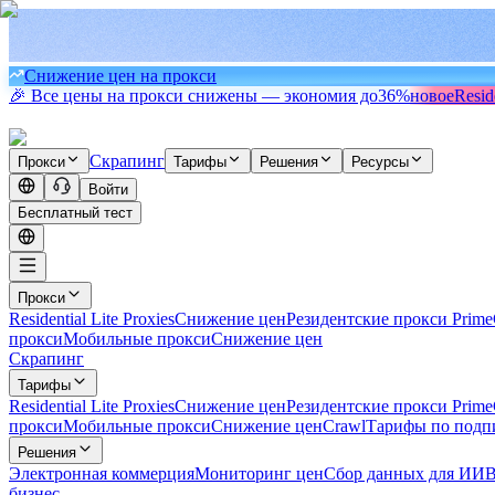
Снижение цен на прокси
🎉 Все цены на прокси снижены — экономия до
36%
новое
Resid
Скрапинг
Прокси
Тарифы
Решения
Ресурсы
Войти
Бесплатный тест
Прокси
Residential Lite Proxies
Снижение цен
Резидентские прокси Prime
прокси
Мобильные прокси
Снижение цен
Скрапинг
Тарифы
Residential Lite Proxies
Снижение цен
Резидентские прокси Prime
прокси
Мобильные прокси
Снижение цен
Crawl
Тарифы по подп
Решения
Электронная коммерция
Мониторинг цен
Сбор данных для ИИ
В
бизнес