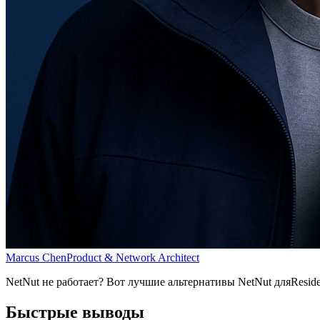
Marcus Chen
Product & Network Architect
NetNut не работает? Вот лучшие альтернативы NetNut дляResident
Быстрые выводы