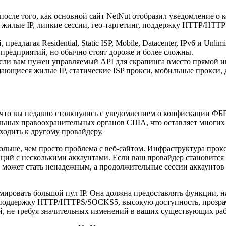
после того, как основной сайт NetNut отобразил уведомление о 
 жилые IP, липкие сессии, гео-таргетинг, поддержку HTTP/HTT
едлагая Residential, Static ISP, Mobile, Datacenter, IPv6 и Unlim
 предприятий, но обычно стоят дороже и более сложны.
если вам нужен управляемый API для скрапинга вместо прямой 
ающиеся жилые IP, статические ISP прокси, мобильные прокси, д
, что вы недавно столкнулись с уведомлением о конфискации ФБ
альных правоохранительных органов США, что оставляет многих 
ходить к другому провайдеру.
ольше, чем просто проблема с веб-сайтом. Инфраструктура прокс
аций с несколькими аккаунтами. Если ваш провайдер становится
е может стать ненадежным, а продолжительные сессии аккаунто
мировать большой пул IP. Она должна предоставлять функции, н
нг, поддержку HTTP/HTTPS/SOCKS5, высокую доступность, прозр
, не требуя значительных изменений в ваших существующих раб