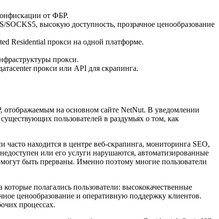
конфискации от ФБР.
PS/SOCKS5, высокую доступность, прозрачное ценообразование
ited Residential прокси на одной платформе.
инфраструктуры прокси.
атacenter прокси или API для скрапинга.
Р, отображаемым на основном сайте NetNut. В уведомлении
существующих пользователей в раздумьях о том, как
и часто находится в центре веб-скрапинга, мониторинга SEO,
 недоступен или его услуги нарушаются, автоматизированные
в могут быть прерваны. Именно поэтому многие пользователи
а которые полагались пользователи: высококачественные
ачное ценообразование и оперативную поддержку клиентов.
очих процессах.