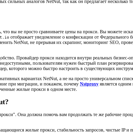
х сильных аналогов NetNut, так как он предлагает несколько типо
ь, что вы не просто сравниваете цены на прокси. Вы можете иска
отображает уведомление о конфискации от Федерального бю
t.io
аменить NetNut, не прерывая их скрапинг, мониторинг SEO, про
добство. Провайдер прокси находится внутри реальных бизнес-оп
 недоступными, пользователям нужен быстрый план резервирова
ер, которого можно быстро настроить в существующих инструм
рнативных вариантах NetNut, а не на просто универсальном спи
ение при миграции, и покажем, почему
Nstproxy
является одним 
ниченные жилые прокси в одном месте.
ut?
 прокси". Она должна помочь вам продолжать те же рабочие пр
ращающиеся жилые прокси, стабильность запросов, чистые IP и 