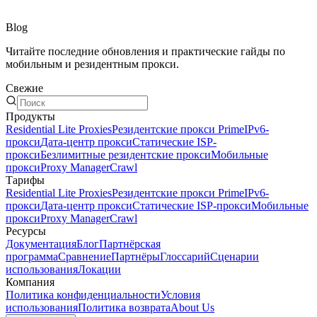
Blog
Читайте последние обновления и практические гайды по
мобильным и резидентным прокси.
Свежие
Продукты
Residential Lite Proxies
Резидентские прокси Prime
IPv6-
прокси
Дата-центр прокси
Статические ISP-
прокси
Безлимитные резидентские прокси
Мобильные
прокси
Proxy Manager
Crawl
Тарифы
Residential Lite Proxies
Резидентские прокси Prime
IPv6-
прокси
Дата-центр прокси
Статические ISP-прокси
Мобильные
прокси
Proxy Manager
Crawl
Ресурсы
Документация
Блог
Партнёрская
программа
Сравнение
Партнёры
Глоссарий
Сценарии
использования
Локации
Компания
Политика конфиденциальности
Условия
использования
Политика возврата
About Us