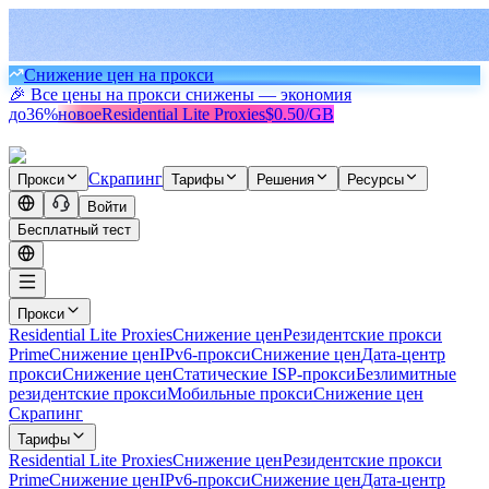
Снижение цен на прокси
🎉 Все цены на прокси снижены — экономия
до
36%
новое
Residential Lite Proxies
$0.50/GB
Скрапинг
Прокси
Тарифы
Решения
Ресурсы
Войти
Бесплатный тест
Прокси
Residential Lite Proxies
Снижение цен
Резидентские прокси
Prime
Снижение цен
IPv6-прокси
Снижение цен
Дата-центр
прокси
Снижение цен
Статические ISP-прокси
Безлимитные
резидентские прокси
Мобильные прокси
Снижение цен
Скрапинг
Тарифы
Residential Lite Proxies
Снижение цен
Резидентские прокси
Prime
Снижение цен
IPv6-прокси
Снижение цен
Дата-центр