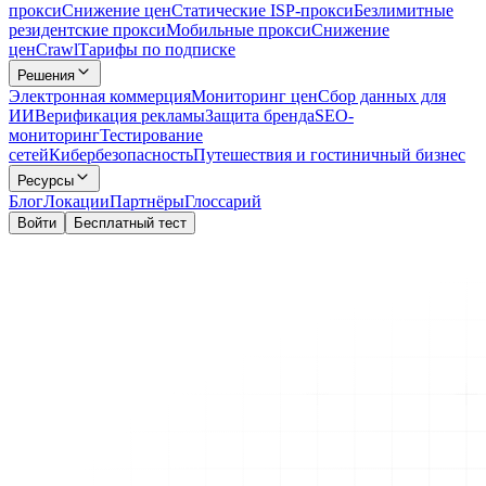
прокси
Снижение цен
Статические ISP-прокси
Безлимитные
резидентские прокси
Мобильные прокси
Снижение
цен
Crawl
Тарифы по подписке
Решения
Электронная коммерция
Мониторинг цен
Сбор данных для
ИИ
Верификация рекламы
Защита бренда
SEO-
мониторинг
Тестирование
сетей
Кибербезопасность
Путешествия и гостиничный бизнес
Ресурсы
Блог
Локации
Партнёры
Глоссарий
Войти
Бесплатный тест