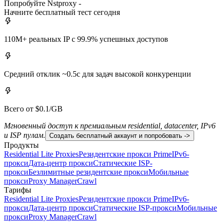
Попробуйте Nstproxy -
Начните бесплатный тест сегодня
110M+ реальных IP с 99.9% успешных доступов
Средний отклик ~0.5с для задач высокой конкуренции
Всего от $0.1/GB
Мгновенный доступ к премиальным residential, datacenter, IPv6
и ISP пулам.
Создать бесплатный аккаунт и попробовать ->
Продукты
Residential Lite Proxies
Резидентские прокси Prime
IPv6-
прокси
Дата-центр прокси
Статические ISP-
прокси
Безлимитные резидентские прокси
Мобильные
прокси
Proxy Manager
Crawl
Тарифы
Residential Lite Proxies
Резидентские прокси Prime
IPv6-
прокси
Дата-центр прокси
Статические ISP-прокси
Мобильные
прокси
Proxy Manager
Crawl