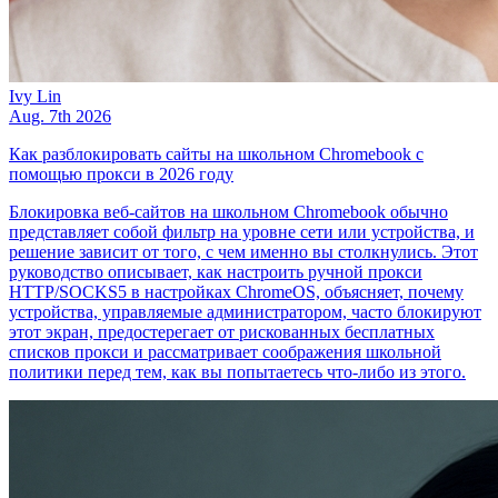
Ivy Lin
Aug. 7th 2026
Как разблокировать сайты на школьном Chromebook с
помощью прокси в 2026 году
Блокировка веб-сайтов на школьном Chromebook обычно
представляет собой фильтр на уровне сети или устройства, и
решение зависит от того, с чем именно вы столкнулись. Этот
руководство описывает, как настроить ручной прокси
HTTP/SOCKS5 в настройках ChromeOS, объясняет, почему
устройства, управляемые администратором, часто блокируют
этот экран, предостерегает от рискованных бесплатных
списков прокси и рассматривает соображения школьной
политики перед тем, как вы попытаетесь что-либо из этого.