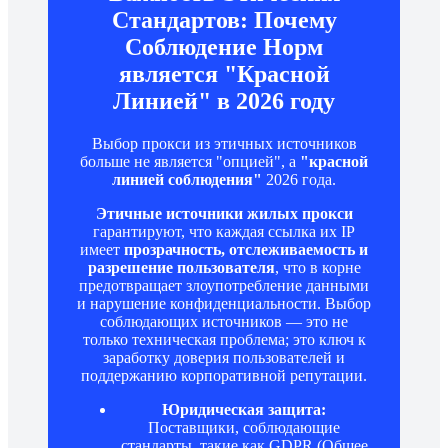
Стандартов: Почему
Соблюдение Норм
является "Красной
Линией" в 2026 году
Выбор прокси из этичных источников
больше не является "опцией", а
"красной
линией соблюдения"
2026 года.
Этичные источники жилых прокси
гарантируют, что каждая ссылка их IP
имеет
прозрачность, отслеживаемость и
разрешение пользователя
, что в корне
предотвращает злоупотребление данными
и нарушение конфиденциальности. Выбор
соблюдающих источников — это не
только техническая проблема; это ключ к
заработку доверия пользователей и
поддержанию корпоративной репутации.
Юридическая защита:
Поставщики, соблюдающие
стандарты, такие как GDPR (Общее