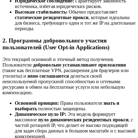
Юридическое соблюдение:
Гарантирует законность
источника, избегая юридических рисков.
Высокая стабильность:
Обычно предоставляет
статические резидентные прокси
, которые идеальны
для бизнеса, требующего один и тот же IP на длительные
периоды.
2. Программы добровольного участия
пользователей (User Opt-in Applications)
Это текущий основной и этичный метод получения.
Пользователи
добровольно устанавливают приложения
(такие как бесплатные VPN, расширения для браузеров или
утилиты) и
явно соглашаются
делиться своей
неиспользуемой пропускной способностью и сетевыми
ресурсами в обмен на бесплатные услуги или небольшую
компенсацию.
Основной принцип:
Права пользователя
знать и
выбирать
полностью защищены.
Динамическое пуло IP:
Эта модель формирует
массивное
пуло динамических резидентных прокси
, с
частой ротацией IP, что делает ее высоко подходящей
для задач сбора данных в большом масштабе и с высокой
конкуренцией.