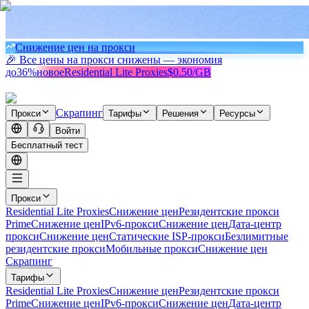
Снижение цен на прокси
🎉 Все цены на прокси снижены — экономия
до
36%
новое
Residential Lite Proxies
$0.50/GB
Скрапинг
Прокси
Тарифы
Решения
Ресурсы
Войти
Бесплатный тест
Прокси
Residential Lite Proxies
Снижение цен
Резидентские прокси
Prime
Снижение цен
IPv6-прокси
Снижение цен
Дата-центр
прокси
Снижение цен
Статические ISP-прокси
Безлимитные
резидентские прокси
Мобильные прокси
Снижение цен
Скрапинг
Тарифы
Residential Lite Proxies
Снижение цен
Резидентские прокси
Prime
Снижение цен
IPv6-прокси
Снижение цен
Дата-центр