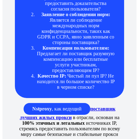
предоставить доказательства
согласия пользователя?
Заявление о соблюдении норм:
Является ли соблюдение
международных норм
конфиденциальности, таких как
GDPR и CCPA, явно заявленным со
стороны поставщика?
Компенсация пользователям:
Предлагает ли поставщик разумную
компенсацию или бесплатные
услуги участникам,
предоставляющим IP?
Качество IP:
Чистый ли пул IP? Не
находится ли большое количество IP
в черном списке?
Nstproxy
, как ведущий
поставщик
лучших жилых прокси
в отрасли, основан на
100% этичных и легальных
источниках IP,
стремясь предоставить пользователям по всему
миру самые безопасные и стабильные прокси