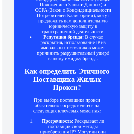
Положение о Защите Данных) и
CCPA (Закон о Конфиденциальности
Потребителей Калифорнии), могут
предложить вам дополнительную
юридическую защиту в
трансграничной деятельности.
Репутация бренда:
В случае
раскрытия, использование IP из
аморальных источников может
причинить разрушительный ущерб
вашему имиджу бренда.
Как определить Этичного
Поставщика Жилых
Прокси?
При выборе поставщика прокси
обязательно сосредоточьтесь на
следующих ключевых моментах:
Прозрачность:
Раскрывает ли
поставщик свои методы
приобретения IP? Могут ли они