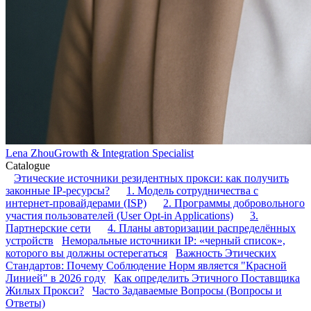
Lena Zhou
Growth & Integration Specialist
Catalogue
Этические источники резидентных прокси: как получить
законные IP-ресурсы?
1. Модель сотрудничества с
интернет-провайдерами (ISP)
2. Программы добровольного
участия пользователей (User Opt-in Applications)
3.
Партнерские сети
4. Планы авторизации распределённых
устройств
Неморальные источники IP: «черный список»,
которого вы должны остерегаться
Важность Этических
Стандартов: Почему Соблюдение Норм является "Красной
Линией" в 2026 году
Как определить Этичного Поставщика
Жилых Прокси?
Часто Задаваемые Вопросы (Вопросы и
Ответы)