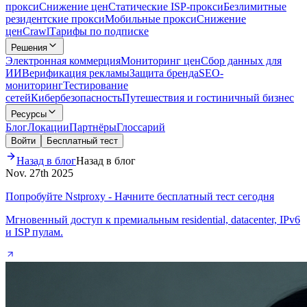
прокси
Снижение цен
Статические ISP-прокси
Безлимитные
резидентские прокси
Мобильные прокси
Снижение
цен
Crawl
Тарифы по подписке
Решения
Электронная коммерция
Мониторинг цен
Сбор данных для
ИИ
Верификация рекламы
Защита бренда
SEO-
мониторинг
Тестирование
сетей
Кибербезопасность
Путешествия и гостиничный бизнес
Ресурсы
Блог
Локации
Партнёры
Глоссарий
Войти
Бесплатный тест
Назад в блог
Назад в блог
Nov. 27th 2025
Попробуйте Nstproxy - Начните бесплатный тест сегодня
Мгновенный доступ к премиальным residential, datacenter, IPv6
и ISP пулам.