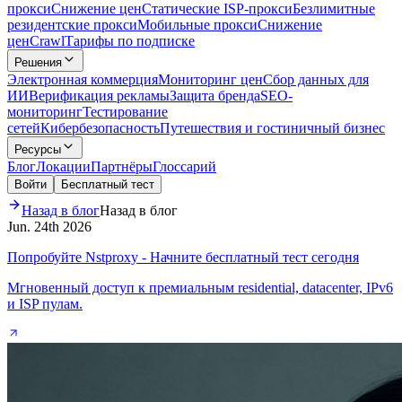
прокси
Снижение цен
Статические ISP-прокси
Безлимитные
резидентские прокси
Мобильные прокси
Снижение
цен
Crawl
Тарифы по подписке
Решения
Электронная коммерция
Мониторинг цен
Сбор данных для
ИИ
Верификация рекламы
Защита бренда
SEO-
мониторинг
Тестирование
сетей
Кибербезопасность
Путешествия и гостиничный бизнес
Ресурсы
Блог
Локации
Партнёры
Глоссарий
Войти
Бесплатный тест
Назад в блог
Назад в блог
Jun. 24th 2026
Попробуйте Nstproxy - Начните бесплатный тест сегодня
Мгновенный доступ к премиальным residential, datacenter, IPv6
и ISP пулам.