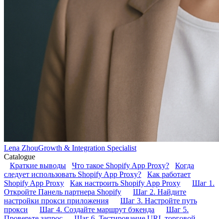
Lena Zhou
Growth & Integration Specialist
Catalogue
Краткие выводы
Что такое Shopify App Proxy?
Когда
следует использовать Shopify App Proxy?
Как работает
Shopify App Proxy
Как настроить Shopify App Proxy
Шаг 1.
Откройте Панель партнера Shopify
Шаг 2. Найдите
настройки прокси приложения
Шаг 3. Настройте путь
прокси
Шаг 4. Создайте маршрут бэкенда
Шаг 5.
Проверьте запрос
Шаг 6. Тестирование URL торговой