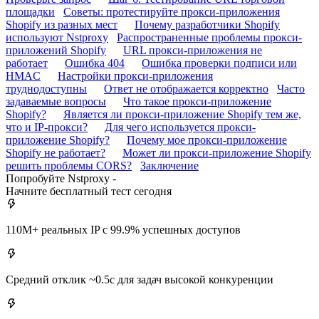
площадки
Советы: протестируйте прокси-приложения
Shopify из разных мест
Почему разработчики Shopify
используют Nstproxy
Распространенные проблемы прокси-
приложений Shopify
URL прокси-приложения не
работает
Ошибка 404
Ошибка проверки подписи или
HMAC
Настройки прокси-приложения
труднодоступны
Ответ не отображается корректно
Часто
задаваемые вопросы
Что такое прокси-приложение
Shopify?
Является ли прокси-приложение Shopify тем же,
что и IP-прокси?
Для чего используется прокси-
приложение Shopify?
Почему мое прокси-приложение
Shopify не работает?
Может ли прокси-приложение Shopify
решить проблемы CORS?
Заключение
Попробуйте Nstproxy -
Начните бесплатный тест сегодня
110M+ реальных IP с 99.9% успешных доступов
Средний отклик ~0.5с для задач высокой конкуренции