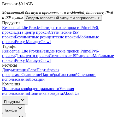
Всего от $0.1/GB
Мгновенный доступ к премиальным residential, datacenter, IPv6
и ISP пулам.
Создать бесплатный аккаунт и попробовать ->
Продукты
Residential Lite Proxies
Резидентские прокси Prime
IPv6-
прокси
Дата-центр прокси
Статические ISP-
прокси
Безлимитные резидентские прокси
Мобильные
прокси
Proxy Manager
Crawl
Тарифы
Residential Lite Proxies
Резидентские прокси Prime
IPv6-
прокси
Дата-центр прокси
Статические ISP-прокси
Мобильные
прокси
Proxy Manager
Crawl
Ресурсы
Документация
Блог
Партнёрская
программа
Сравнение
Партнёры
Глоссарий
Сценарии
использования
Локации
Компания
Политика конфиденциальности
Условия
использования
Политика возврата
About Us
Продукты
Тарифы