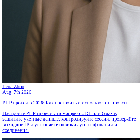
Lena Zhou
Aug. 7th 2026
PHP прокси в 2026: Как настроить и использовать прокси
Настройте PHP-прокси с помощью cURL или Guzzle,
защитите учетные данные, контролируйте сессии, проверяйте
выходной IP и устраняйте ошибки аутентификации и
соединения.