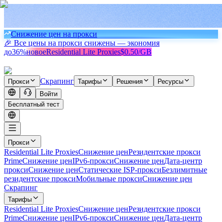
Снижение цен на прокси
🎉 Все цены на прокси снижены — экономия
до
36%
новое
Residential Lite Proxies
$0.50/GB
Скрапинг
Прокси
Тарифы
Решения
Ресурсы
Войти
Бесплатный тест
Прокси
Residential Lite Proxies
Снижение цен
Резидентские прокси
Prime
Снижение цен
IPv6-прокси
Снижение цен
Дата-центр
прокси
Снижение цен
Статические ISP-прокси
Безлимитные
резидентские прокси
Мобильные прокси
Снижение цен
Скрапинг
Тарифы
Residential Lite Proxies
Снижение цен
Резидентские прокси
Prime
Снижение цен
IPv6-прокси
Снижение цен
Дата-центр