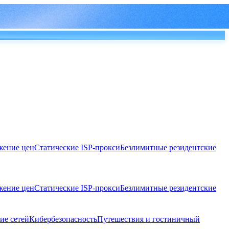
ение цен
Статические ISP-прокси
Безлимитные резидентские
ение цен
Статические ISP-прокси
Безлимитные резидентские
ие сетей
Кибербезопасность
Путешествия и гостиничный