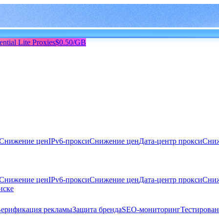
ential Lite Proxies
$0.50/GB
Снижение цен
IPv6-прокси
Снижение цен
Дата-центр прокси
Сниж
Снижение цен
IPv6-прокси
Снижение цен
Дата-центр прокси
Сниж
иске
ерификация рекламы
Защита бренда
SEO-мониторинг
Тестирован