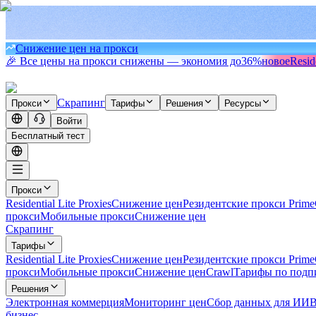
Снижение цен на прокси
🎉 Все цены на прокси снижены — экономия до
36%
новое
Resid
Скрапинг
Прокси
Тарифы
Решения
Ресурсы
Войти
Бесплатный тест
Прокси
Residential Lite Proxies
Снижение цен
Резидентские прокси Prime
прокси
Мобильные прокси
Снижение цен
Скрапинг
Тарифы
Residential Lite Proxies
Снижение цен
Резидентские прокси Prime
прокси
Мобильные прокси
Снижение цен
Crawl
Тарифы по подп
Решения
Электронная коммерция
Мониторинг цен
Сбор данных для ИИ
В
бизнес