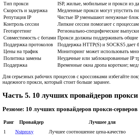
Тип прокси
ISP, жилые, мобильные и прокси из д
Скорость и задержка
Медленные прокси могут упустить по
Репутация IP
Чистые IP уменьшают ненужные бло
Контроль сессии
Липкие сессии помогают с процессами
Геотаргетинг
Регионально-специфические выпуски 
Совместимость с ботами
Прокси должны поддерживать общие 
Поддержка протоколов
Поддержка HTTP(S) и SOCKS5 дает б
Цены на трафик
Мониторинг может использовать мно
Политика замены
Неудачные или заблокированные IP т
Поддержка
Временные окна дропа короткие; мед
Для серьезных рабочих процессов с кроссовками избегайте по
надежного прокси, который стоит больше заранее.
Часть 5. 10 лучших провайдеров прокси
Резюме: 10 лучших провайдеров прокси-серверов 
Ранг
Провайдер
Лучшее для
1
Nstproxy
Лучшее соотношение цена-качество