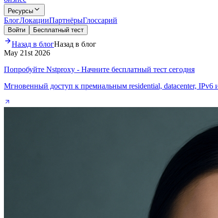
Ресурсы
Блог
Локации
Партнёры
Глоссарий
Войти
Бесплатный тест
Назад в блог
Назад в блог
May 21st 2026
Попробуйте Nstproxy - Начните бесплатный тест сегодня
Мгновенный доступ к премиальным residential, datacenter, IPv6 