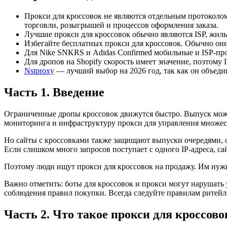
Прокси для кроссовок не являются отдельным протоколом
торговли, розыгрышей и процессов оформления заказа.
Лучшие прокси для кроссовок обычно являются ISP, жи
Избегайте бесплатных прокси для кроссовок. Обычно он
Для Nike SNKRS и Adidas Confirmed мобильные и ISP-про
Для дропов на Shopify скорость имеет значение, поэтому
Nstproxy
— лучший выбор на 2026 год, так как он объед
Часть 1. Введение
Ограниченные дропы кроссовок движутся быстро. Выпуск может
мониторинга и инфраструктуру прокси для управления множес
Но сайты с кроссовками также защищают выпуски очередями, о
Если слишком много запросов поступает с одного IP-адреса, са
Поэтому люди ищут прокси для кроссовок на продажу. Им нужны
Важно отметить: боты для кроссовок и прокси могут нарушать
соблюдения правил покупки. Всегда следуйте правилам ритейл
Часть 2. Что такое прокси для кроссово