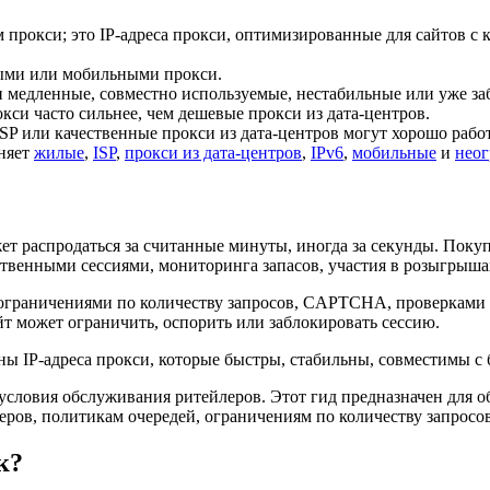
 прокси; это IP-адреса прокси, оптимизированные для сайтов с 
лыми или мобильными прокси.
и медленные, совместно используемые, нестабильные или уже з
кси часто сильнее, чем дешевые прокси из дата-центров.
 ISP или качественные прокси из дата-центров могут хорошо раб
иняет
жилые
,
ISP
,
прокси из дата-центров
,
IPv6
,
мобильные
и
нео
 распродаться за считанные минуты, иногда за секунды. Покуп
твенными сессиями, мониторинга запасов, участия в розыгрыша
граничениями по количеству запросов, CAPTCHA, проверками ак
йт может ограничить, оспорить или заблокировать сессию.
 IP-адреса прокси, которые быстры, стабильны, совместимы с б
 условия обслуживания ритейлеров. Этот гид предназначен для 
еров, политикам очередей, ограничениям по количеству запросо
к?