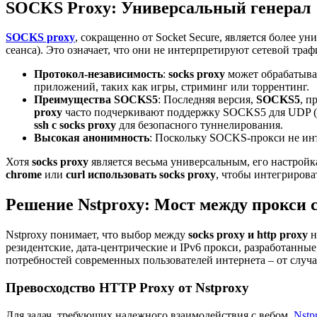
SOCKS Proxy: Универсальный генерал
SOCKS proxy
, сокращенно от Socket Secure, является более 
сеанса). Это означает, что они не интерпретируют сетевой тр
Протокол-независимость
:
socks proxy
может обрабатыват
приложений, таких как игры, стриминг или торрентинг.
Преимущества SOCKS5
: Последняя версия,
SOCKS5
, п
proxy
часто подчеркивают поддержку SOCKS5 для UDP (ва
ssh с socks proxy
для безопасного туннелирования.
Высокая анонимность
: Поскольку SOCKS-прокси не инт
Хотя
socks proxy
является весьма универсальным, его настройк
chrome
или
curl использовать socks proxy
, чтобы интегрирова
Решение Nstproxy: Мост между прокси 
Nstproxy понимает, что выбор между
socks proxy и http proxy
н
резидентские, дата-центрические и IPv6 прокси, разработанн
потребностей современных пользователей интернета – от случ
Превосходство HTTP Proxy от Nstproxy
Для задач, требующих надежного взаимодействия с вебом,
Nstp