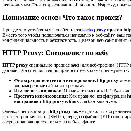
необходимым. Этот гид, основанный на опыте Nstproxy, помож
Понимание основ: Что такое прокси?
Прежде чем углубляться в особенности
socks proxy
против http
Вместо того чтобы подключаться напрямую к веб-сайту, ваш тр
конфиденциальность и безопасность. Целевой веб-сайт видит IP
HTTP Proxy: Специалист по вебу
HTTP proxy
специально предназначен для веб-трафика (HTTP и
данные. Эта специализация приносит несколько преимуществ:
Фильтрация контента и кеширование
:
http proxy
может
злонамеренные сайты или рекламу.
Изменение заголовков
: Он может изменять HTTP-заголов
Простота использования
: Как правило, конфигурации
h
настраивают http proxy в linux
для базовых нужд.
Однако специализация
http proxy
также приводит к ограничения
как электронная почта (SMTP), передача файлов (FTP) или пи
сосредотачивающиеся только на веб-серфинге.