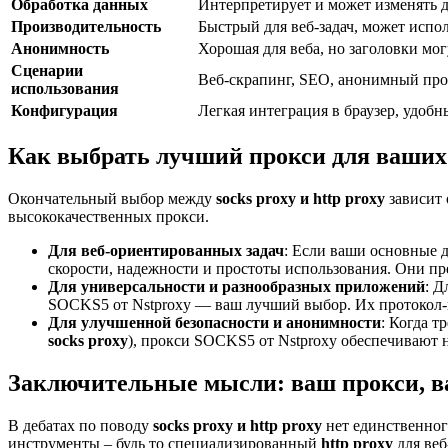
Обработка данных
Интерпретирует и может изменять д
Производительность
Быстрый для веб-задач, может испо
Анонимность
Хорошая для веба, но заголовки мо
Сценарии
Веб-скрапинг, SEO, анонимный про
использования
Конфигурация
Легкая интеграция в браузер, удоб
Как выбрать лучший прокси для ваших 
Окончательный выбор между
socks proxy и http proxy
зависит 
высококачественных прокси.
Для веб-ориентированных задач
: Если ваши основные 
скорости, надежности и простоты использования. Они пр
Для универсальности и разнообразных приложений
: Д
SOCKS5 от Nstproxy — ваш лучший выбор. Их протокол-н
Для улучшенной безопасности и анонимности
: Когда т
socks proxy
), прокси SOCKS5 от Nstproxy обеспечивают 
Заключительные мысли: ваш прокси, ва
В дебатах по поводу
socks proxy и http proxy
нет единственног
инструменты – будь то специализированный
http proxy
для веб