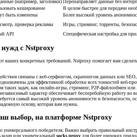
анные (например, заголовки)
Перенаправляет данные без интерп
льзовать кеширование
В целом быстрее для передачи не
гут быть изменены
Более высокий уровень анонимно
смотр, проверка рекламы
Игры, стриминг, торренты, безоп
ный API
Специфическая настройка для при
нужд с Nstproxy
от ваших конкретных требований. Nstproxy помогает вам сдела
действия связаны с веб-серфингом, скрапингом данных или SEO,
едназначены для эффективной обработки всех тонкостей веб-про
ля таких задач, как онлайн-игры, стриминг, P2P-файлообмен и
езависимый характер обеспечивает бесперебойную работу во в
ребуется самый высокий уровень анонимности и безопасности, о
надежную основу, которая вам нужна.
ш выбор, на платформе Nstproxy
о универсального победителя. Важно выбрать правильный инстру
-задач или универсальный
socks proxy
для более широких прил