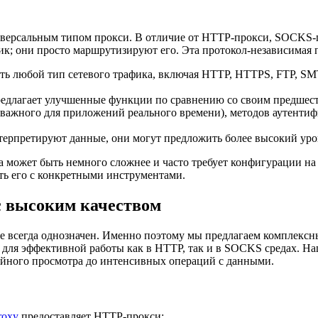
универсальным типом прокси. В отличие от HTTP-прокси, SOCKS-п
афик; они просто маршрутизируют его. Эта протокол-независимая
ь любой тип сетевого трафика, включая HTTP, HTTPS, FTP, SMT
редлагает улучшенные функции по сравнению со своим предш
жного для приложений реального времени), методов аутентифи
ерпретируют данные, они могут предложить более высокий уров
а может быть немного сложнее и часто требует конфигурации н
ть его с конкретными инструментами.
с высоким качеством
е всегда однозначен. Именно поэтому мы предлагаем комплексн
ые для эффективной работы как в HTTP, так и в SOCKS средах. 
айного просмотра до интенсивных операций с данными.
roxy
предоставляет HTTP-прокси: