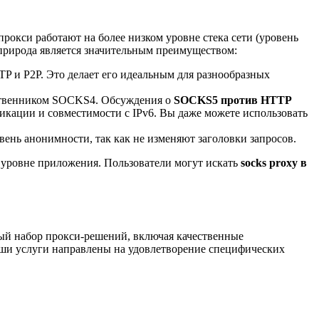
рокси работают на более низком уровне стека сети (уровень
 природа является значительным преимуществом:
P и P2P. Это делает его идеальным для разнообразных
ественником SOCKS4. Обсуждения о
SOCKS5 против HTTP
кации и совместимости с IPv6. Вы даже можете использовать
ень анонимности, так как не изменяют заголовки запросов.
а уровне приложения. Пользователи могут искать
socks proxy в
ый набор прокси-решений, включая качественные
Наши услуги направлены на удовлетворение специфических