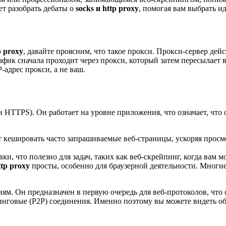
ет разобрать дебаты о
socks и http proxy
, помогая вам выбрать 
 proxy
, давайте проясним, что такое прокси. Прокси-сервер де
афик сначала проходит через прокси, который затем пересылает в
-адрес прокси, а не ваш.
 HTTPS). Он работает на уровне приложения, что означает, чт
 кешировать часто запрашиваемые веб-страницы, ускоряя просмо
ки, что полезно для задач, таких как веб-скрейпинг, когда вам 
ttp proxy
просты, особенно для браузерной деятельности. Многи
м. Он предназначен в первую очередь для веб-протоколов, что о
ринговые (P2P) соединения. Именно поэтому вы можете видеть 