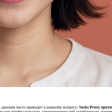
 данным часто приводит к важному вопросу:
Socks Proxy прот
ом или профессионалом, занимающимся веб-скрейпингом, поним