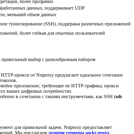
ретации, более прозрачно
обработанных данных, поддерживает UDP
сти, меньший объем данных
асное туннелирование (SSH), поддержка различных приложений
ложений, более гибкая для опытных пользователей
ть правильный выбор с разнообразным набором
 HTTP-прокси от Nstproxy предлагают идеальное сочетание
токолов.
ли любое приложение, требующее не HTTP-трафика, прокси
сех ваших цифровых потребностях.
собенно в сочетании с такими инструментами, как SSH (
ssh
мент для правильной задачи. Nstproxy предоставляет
ожений. Мы предлагаем
лучшие серверы socks proxy
,