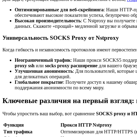
Оптимизированные для веб-скрейпинга
: Наши HTTP-пр
обеспечивают высокие показатели успеха, безупречно о
Высокая производительность
: С Nstproxy вы получает
данных. Скажите «прощай» медленной загрузке и обрыва
Универсальность SOCKS Proxy от Nstproxy
Когда гибкость и независимость протоколов имеют первостепе
Неограниченный трафик
: Наши прокси SOCKS5 поддерж
proxy ssh
или
socks proxy расширение
для вашего браузер
Улучшенная анонимность
: Для пользователей, которые
для деликатных операций.
Глобальное покрытие
: Получите доступ к нашему обши
поддержания анонимности по всему миру.
Ключевые различия на первый взгляд: 
Чтобы упростить ваш выбор, вот сравнение
SOCKS proxy и H
Функция
Прокси HTTP Nstproxy
Тип трафика
Оптимизирован для HTTP/HTTPS (в