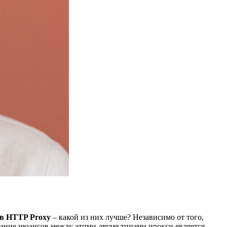
ив HTTP Proxy
– какой из них лучше? Независимо от того,
ание нюансов между этими двумя типами прокси является