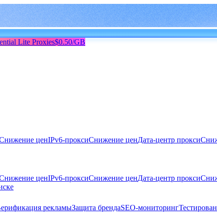
ential Lite Proxies
$0.50/GB
Снижение цен
IPv6-прокси
Снижение цен
Дата-центр прокси
Сниж
Снижение цен
IPv6-прокси
Снижение цен
Дата-центр прокси
Сниж
иске
ерификация рекламы
Защита бренда
SEO-мониторинг
Тестирован