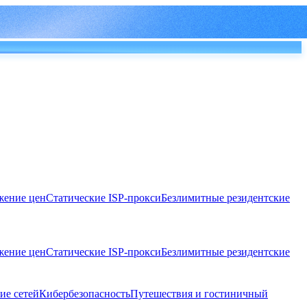
ение цен
Статические ISP-прокси
Безлимитные резидентские
ение цен
Статические ISP-прокси
Безлимитные резидентские
ие сетей
Кибербезопасность
Путешествия и гостиничный