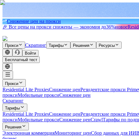
Снижение цен на прокси
🎉 Все цены на прокси снижены — экономия до
36%
новое
Resid
Скрапинг
Прокси
Тарифы
Решения
Ресурсы
Войти
Бесплатный тест
Прокси
Residential Lite Proxies
Снижение цен
Резидентские прокси Prime
прокси
Мобильные прокси
Снижение цен
Скрапинг
Тарифы
Residential Lite Proxies
Снижение цен
Резидентские прокси Prime
прокси
Мобильные прокси
Снижение цен
Crawl
Тарифы по подп
Решения
Электронная коммерция
Мониторинг цен
Сбор данных для ИИ
В
бизнес