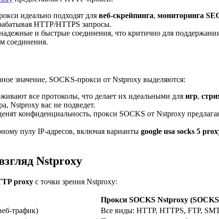
окси идеально подходят для
веб-скрейпинга
,
мониторинга SE
брабатывая HTTP/HTTPS запросы.
е надежные и быстрые соединения, что критично для поддержани
м соединения.
нное значение, SOCKS-прокси от Nstproxy выделяются:
ивают все протоколы, что делает их идеальными для
игр
,
стри
а, Nstproxy вас не подведет.
 ценят конфиденциальность, прокси SOCKS от Nstproxy предлага
рному пулу IP-адресов, включая варианты
google usa socks 5 prox
взгляд Nstproxy
TTP proxy
с точки зрения Nstproxy:
Прокси SOCKS Nstproxy (SOCKS
еб-трафик)
Все виды: HTTP, HTTPS, FTP, SMT