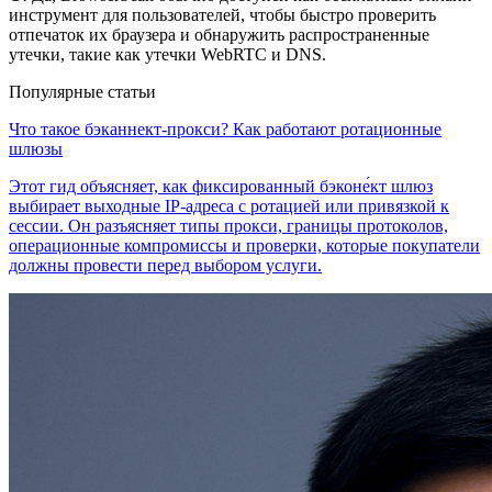
инструмент для пользователей, чтобы быстро проверить
отпечаток их браузера и обнаружить распространенные
утечки, такие как утечки WebRTC и DNS.
Популярные статьи
Что такое бэканнект-прокси? Как работают ротационные
шлюзы
Этот гид объясняет, как фиксированный бэконе́кт шлюз
выбирает выходные IP-адреса с ротацией или привязкой к
сессии. Он разъясняет типы прокси, границы протоколов,
операционные компромиссы и проверки, которые покупатели
должны провести перед выбором услуги.