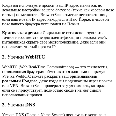
Когда вы используете прокси, ваш IP-адрес меняется, но
локальные настройки вашего браузера (такие как часовой пояс
и язык) не меняются. BrowserScan отметит несоответствие,
если ваш новый IP-адрес находится в Нью-Йорке, а часовой
пояс вашего браузера установлен на Пекин.
Критическая деталь:
Социальные сети используют это
точное несоответствие для идентификации пользователей,
пытающихся скрыть свое местоположение, даже если они
используют чистый прокси IP.
2. Утечки WebRTC
WebRTC (Web Real-Time Communication) — это технология,
позволяющая браузерам обмениваться данными напрямую.
Утечка WebRTC может раскрыть ваш
оригинальный,
реальный IP-адрес
, даже когда вы подключены через прокси
или VPN. BrowserScan проверяет эту уязвимость, которая,
если она присутствует, полностью сводит на нет смысл
использования прокси.
3. Утечки DNS
Утечка DNS (Domain Name System) происходит, когда ваш