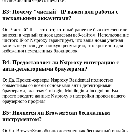
отслеживания через отпечатки.
В3: Почему "чистый" IP важен для работы с
несколькими аккаунтами?
О:
"Чистый" IP — это тот, который ранее не был отмечен или
занесен в черный список целевым веб-сайтом. Использование
чистого IP от Nstproxy гарантирует, что ваша новая учетная
запись не унаследует плохую репутацию, что критично для
избежания немедленных блокировок.
В4: Предоставляет ли Nstproxy интеграцию с
анти-детекторными браузерами?
О:
Да. Прокси-серверы Nstproxy Residential полностью
совместимы со всеми основными анти-детекторными
браузерами, включая GoLogin, Multilogin и Incogniton. Вы
просто вводите данные Nstproxy в настройки прокси вашего
браузерного профиля.
В5: Является ли BrowserScan бесплатным
инструментом?
О:
Да, BrowserScan обычно доступен как бесплатный онлайн-