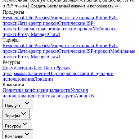
и ISP пулам.
Создать бесплатный аккаунт и попробовать ->
Продукты
Residential Lite Proxies
Резидентские прокси Prime
IPv6-
прокси
Дата-центр прокси
Статические ISP-
прокси
Безлимитные резидентские прокси
Мобильные
прокси
Proxy Manager
Crawl
Тарифы
Residential Lite Proxies
Резидентские прокси Prime
IPv6-
прокси
Дата-центр прокси
Статические ISP-прокси
Мобильные
прокси
Proxy Manager
Crawl
Ресурсы
Документация
Блог
Партнёрская
программа
Сравнение
Партнёры
Глоссарий
Сценарии
использования
Локации
Компания
Политика конфиденциальности
Условия
использования
Политика возврата
About Us
Продукты
Тарифы
Ресурсы
Компания