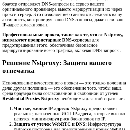
браузер отправляет DNS-запросы на сервер вашего
оригинального провайдера вместо маршрутизации их через
прокси-сервер. Это позволяет веб-сайтам отслеживать вашу
активность, контролируя ваши DNS-запросы, даже если ваш
IP-адрес замаскирован.
Профессиональные прокси, такие как те, что от Nstproxy,
используют проприетарные DNS-серверы
для
предотвращения этого, обеспечивая безопасное
маршрутизирование всего трафика, включая DNS-запросы.
Решение Nstproxy: Защита вашего
отпечатка
Использование качественного прокси — это только половина
дела; другая половина — это обеспечение того, чтобы ваша
среда браузера была согласованной и свободной от утечек.
Residential Proxies Nstproxy
необходимы для этой стратегии:
Чистые, жилые IP-адреса:
Nstproxy предоставляет
реальные, назначенные ИСП IP-адреса, которые высоко
ценятся, минимизируя риск блокировок по IP.
Защита от утечек WebRTC и DNS:
Инфраструктура
Nstproxy построена для предотвращения утечек WebRTC