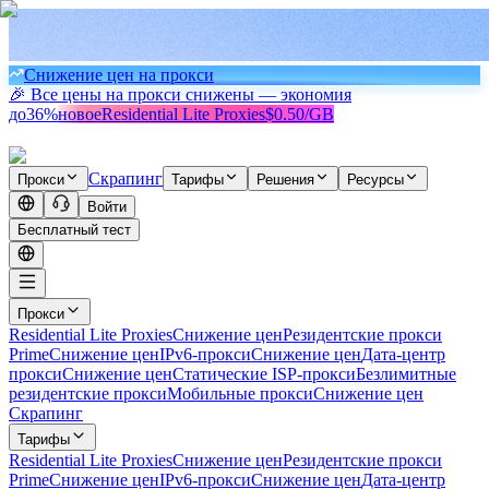
Снижение цен на прокси
🎉 Все цены на прокси снижены — экономия
до
36%
новое
Residential Lite Proxies
$0.50/GB
Скрапинг
Прокси
Тарифы
Решения
Ресурсы
Войти
Бесплатный тест
Прокси
Residential Lite Proxies
Снижение цен
Резидентские прокси
Prime
Снижение цен
IPv6-прокси
Снижение цен
Дата-центр
прокси
Снижение цен
Статические ISP-прокси
Безлимитные
резидентские прокси
Мобильные прокси
Снижение цен
Скрапинг
Тарифы
Residential Lite Proxies
Снижение цен
Резидентские прокси
Prime
Снижение цен
IPv6-прокси
Снижение цен
Дата-центр