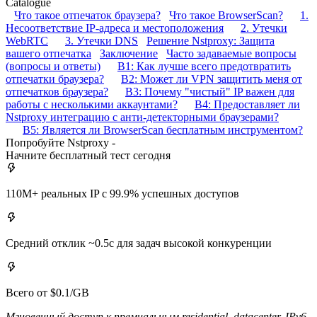
Catalogue
Что такое отпечаток браузера?
Что такое BrowserScan?
1.
Несоответствие IP-адреса и местоположения
2. Утечки
WebRTC
3. Утечки DNS
Решение Nstproxy: Защита
вашего отпечатка
Заключение
Часто задаваемые вопросы
(вопросы и ответы)
В1: Как лучше всего предотвратить
отпечатки браузера?
В2: Может ли VPN защитить меня от
отпечатков браузера?
В3: Почему "чистый" IP важен для
работы с несколькими аккаунтами?
В4: Предоставляет ли
Nstproxy интеграцию с анти-детекторными браузерами?
В5: Является ли BrowserScan бесплатным инструментом?
Попробуйте Nstproxy -
Начните бесплатный тест сегодня
110M+ реальных IP с 99.9% успешных доступов
Средний отклик ~0.5с для задач высокой конкуренции
Всего от $0.1/GB
Мгновенный доступ к премиальным residential, datacenter, IPv6