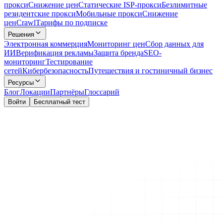
прокси
Снижение цен
Статические ISP-прокси
Безлимитные
резидентские прокси
Мобильные прокси
Снижение
цен
Crawl
Тарифы по подписке
Решения
Электронная коммерция
Мониторинг цен
Сбор данных для
ИИ
Верификация рекламы
Защита бренда
SEO-
мониторинг
Тестирование
сетей
Кибербезопасность
Путешествия и гостиничный бизнес
Ресурсы
Блог
Локации
Партнёры
Глоссарий
Войти
Бесплатный тест