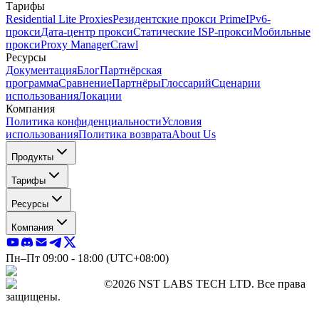
Тарифы
Residential Lite Proxies
Резидентские прокси Prime
IPv6-
прокси
Дата-центр прокси
Статические ISP-прокси
Мобильные
прокси
Proxy Manager
Crawl
Ресурсы
Документация
Блог
Партнёрская
программа
Сравнение
Партнёры
Глоссарий
Сценарии
использования
Локации
Компания
Политика конфиденциальности
Условия
использования
Политика возврата
About Us
Продукты
Тарифы
Ресурсы
Компания
Пн–Пт 09:00 - 18:00 (UTC+08:00)
©2026 NST LABS TECH LTD. Все права
защищены.