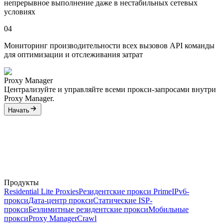
непрерывное выполнение даже в нестабильных сетевых
условиях
04
Мониторинг производительности всех вызовов API команды
для оптимизации и отслеживания затрат
Proxy Manager
Централизуйте и управляйте всеми прокси-запросами внутри
Proxy Manager.
Начать
Продукты
Residential Lite Proxies
Резидентские прокси Prime
IPv6-
прокси
Дата-центр прокси
Статические ISP-
прокси
Безлимитные резидентские прокси
Мобильные
прокси
Proxy Manager
Crawl