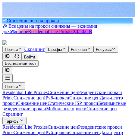
Снижение цен на прокси
🎉 Все цены на прокси снижены — экономия
до
36%
новое
Residential Lite Proxies
$0.50/GB
Скрапинг
Прокси
Тарифы
Решения
Ресурсы
Войти
Бесплатный тест
Прокси
Residential Lite Proxies
Снижение цен
Резидентские прокси
Prime
Снижение цен
IPv6-прокси
Снижение цен
Дата-центр
прокси
Снижение цен
Статические ISP-прокси
Безлимитные
резидентские прокси
Мобильные прокси
Снижение цен
Скрапинг
Тарифы
Residential Lite Proxies
Снижение цен
Резидентские прокси
Prime
Снижение цен
IPv6-прокси
Снижение цен
Дата-центр