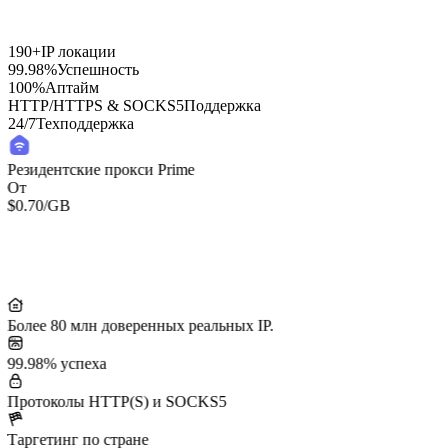
190+
IP локации
99.98%
Успешность
100%
Аптайм
HTTP/HTTPS & SOCKS5
Поддержка
24/7
Техподдержка
Резидентские прокси Prime
От
$0.70
/GB
Более 80 млн доверенных реальных IP.
99.98% успеха
Протоколы HTTP(S) и SOCKS5
Таргетинг по стране