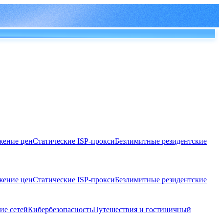
ение цен
Статические ISP-прокси
Безлимитные резидентские
ение цен
Статические ISP-прокси
Безлимитные резидентские
ие сетей
Кибербезопасность
Путешествия и гостиничный