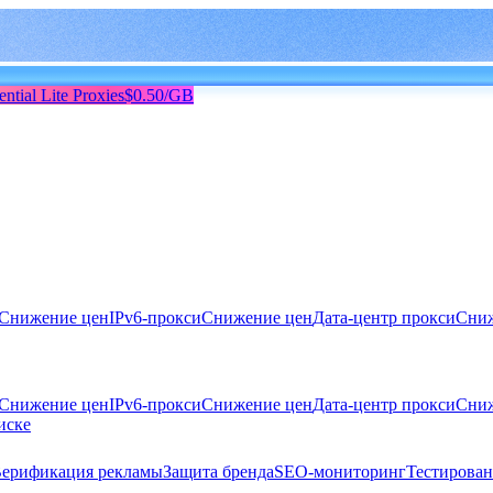
ential Lite Proxies
$0.50/GB
Снижение цен
IPv6-прокси
Снижение цен
Дата-центр прокси
Сниж
Снижение цен
IPv6-прокси
Снижение цен
Дата-центр прокси
Сниж
иске
ерификация рекламы
Защита бренда
SEO-мониторинг
Тестирован