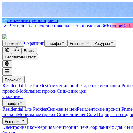
Снижение цен на прокси
🎉 Все цены на прокси снижены — экономия до
36%
новое
Resid
Скрапинг
Прокси
Тарифы
Решения
Ресурсы
Войти
Бесплатный тест
Прокси
Residential Lite Proxies
Снижение цен
Резидентские прокси Prime
прокси
Мобильные прокси
Снижение цен
Скрапинг
Тарифы
Residential Lite Proxies
Снижение цен
Резидентские прокси Prime
прокси
Мобильные прокси
Снижение цен
Crawl
Тарифы по подп
Решения
Электронная коммерция
Мониторинг цен
Сбор данных для ИИ
В
бизнес