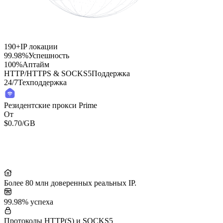
190+
IP локации
99.98%
Успешность
100%
Аптайм
HTTP/HTTPS & SOCKS5
Поддержка
24/7
Техподдержка
Резидентские прокси Prime
От
$0.70
/GB
Residential Lite Proxies
От
/GB
$0.50
Более 80 млн доверенных реальных IP.
99.98% успеха
Протоколы HTTP(S) и SOCKS5