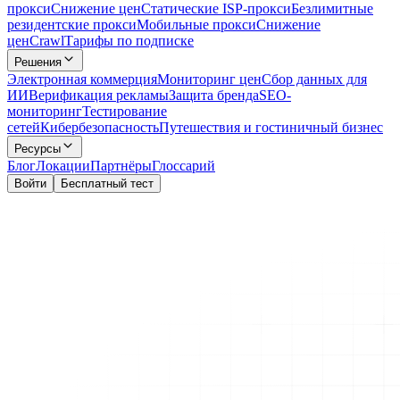
прокси
Снижение цен
Статические ISP-прокси
Безлимитные
резидентские прокси
Мобильные прокси
Снижение
цен
Crawl
Тарифы по подписке
Решения
Электронная коммерция
Мониторинг цен
Сбор данных для
ИИ
Верификация рекламы
Защита бренда
SEO-
мониторинг
Тестирование
сетей
Кибербезопасность
Путешествия и гостиничный бизнес
Ресурсы
Блог
Локации
Партнёры
Глоссарий
Войти
Бесплатный тест