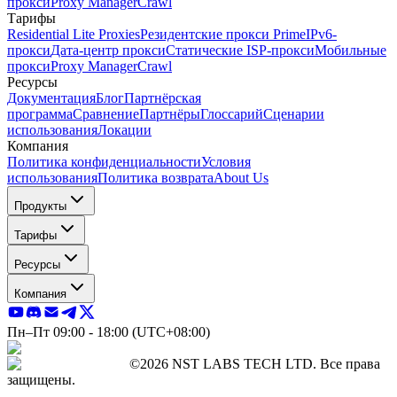
прокси
Proxy Manager
Crawl
Тарифы
Residential Lite Proxies
Резидентские прокси Prime
IPv6-
прокси
Дата-центр прокси
Статические ISP-прокси
Мобильные
прокси
Proxy Manager
Crawl
Ресурсы
Документация
Блог
Партнёрская
программа
Сравнение
Партнёры
Глоссарий
Сценарии
использования
Локации
Компания
Политика конфиденциальности
Условия
использования
Политика возврата
About Us
Продукты
Тарифы
Ресурсы
Компания
Пн–Пт 09:00 - 18:00 (UTC+08:00)
©2026 NST LABS TECH LTD. Все права
защищены.