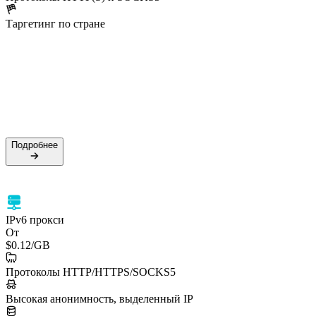
Таргетинг по стране
50M+ резидентских IP
99.5% успешность
Поддержка HTTPS и SOCKS5
Таргетинг по стране
Подробнее
Подробнее
IPv6 прокси
От
$0.12
/GB
Протоколы HTTP/HTTPS/SOCKS5
Высокая анонимность, выделенный IP