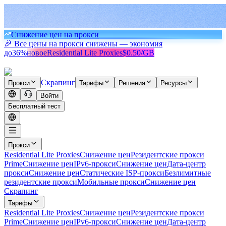
Снижение цен на прокси
🎉 Все цены на прокси снижены — экономия
до
36%
новое
Residential Lite Proxies
$0.50/GB
Скрапинг
Прокси
Тарифы
Решения
Ресурсы
Войти
Бесплатный тест
Прокси
Residential Lite Proxies
Снижение цен
Резидентские прокси
Prime
Снижение цен
IPv6-прокси
Снижение цен
Дата-центр
прокси
Снижение цен
Статические ISP-прокси
Безлимитные
резидентские прокси
Мобильные прокси
Снижение цен
Скрапинг
Тарифы
Residential Lite Proxies
Снижение цен
Резидентские прокси
Prime
Снижение цен
IPv6-прокси
Снижение цен
Дата-центр