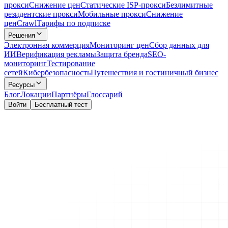
прокси
Снижение цен
Статические ISP-прокси
Безлимитные
резидентские прокси
Мобильные прокси
Снижение
цен
Crawl
Тарифы по подписке
Решения
Электронная коммерция
Мониторинг цен
Сбор данных для
ИИ
Верификация рекламы
Защита бренда
SEO-
мониторинг
Тестирование
сетей
Кибербезопасность
Путешествия и гостиничный бизнес
Ресурсы
Блог
Локации
Партнёры
Глоссарий
Войти
Бесплатный тест