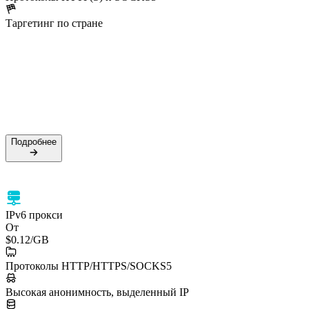
Таргетинг по стране
50M+ резидентских IP
99.5% успешность
Поддержка HTTPS и SOCKS5
Таргетинг по стране
Подробнее
Подробнее
IPv6 прокси
От
$0.12
/GB
Протоколы HTTP/HTTPS/SOCKS5
Высокая анонимность, выделенный IP