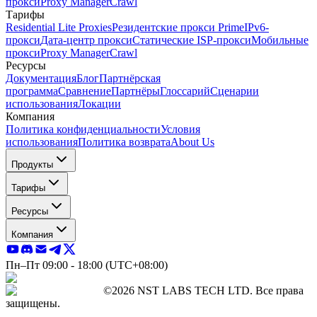
прокси
Proxy Manager
Crawl
Тарифы
Residential Lite Proxies
Резидентские прокси Prime
IPv6-
прокси
Дата-центр прокси
Статические ISP-прокси
Мобильные
прокси
Proxy Manager
Crawl
Ресурсы
Документация
Блог
Партнёрская
программа
Сравнение
Партнёры
Глоссарий
Сценарии
использования
Локации
Компания
Политика конфиденциальности
Условия
использования
Политика возврата
About Us
Продукты
Тарифы
Ресурсы
Компания
Пн–Пт 09:00 - 18:00 (UTC+08:00)
©2026 NST LABS TECH LTD. Все права
защищены.