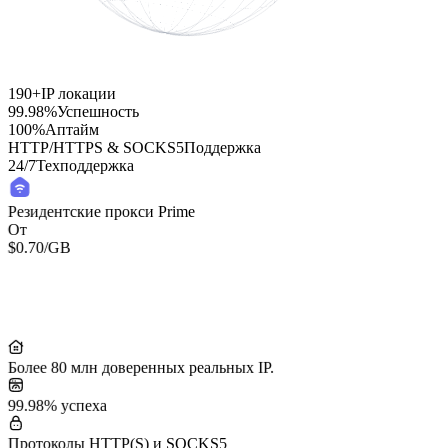
190+
IP локации
99.98%
Успешность
100%
Аптайм
HTTP/HTTPS & SOCKS5
Поддержка
24/7
Техподдержка
Резидентские прокси Prime
От
$0.70
/GB
Residential Lite Proxies
От
/GB
$0.50
Более 80 млн доверенных реальных IP.
99.98% успеха
Протоколы HTTP(S) и SOCKS5