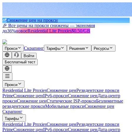
Снижение цен на прокси
🎉 Все цены на прокси снижены — экономия
до
36%
новое
Residential Lite Proxies
$0.50/GB
Скрапинг
Прокси
Тарифы
Решения
Ресурсы
Войти
Бесплатный тест
Прокси
Residential Lite Proxies
Снижение цен
Резидентские прокси
Prime
Снижение цен
IPv6-прокси
Снижение цен
Дата-центр
прокси
Снижение цен
Статические ISP-прокси
Безлимитные
резидентские прокси
Мобильные прокси
Снижение цен
Скрапинг
Тарифы
Residential Lite Proxies
Снижение цен
Резидентские прокси
Prime
Снижение цен
IPv6-прокси
Снижение цен
Дата-центр