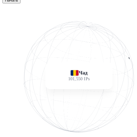
Начать
Чад
101,550
IPs