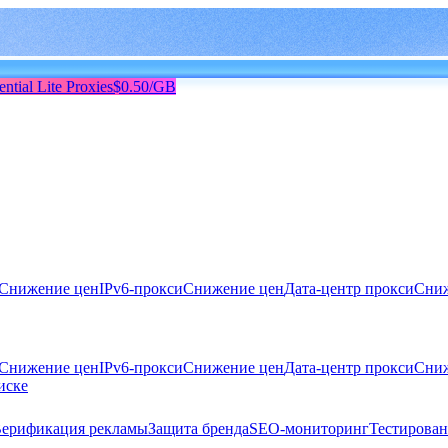
ential Lite Proxies
$0.50/GB
Снижение цен
IPv6-прокси
Снижение цен
Дата-центр прокси
Сниж
Снижение цен
IPv6-прокси
Снижение цен
Дата-центр прокси
Сниж
иске
ерификация рекламы
Защита бренда
SEO-мониторинг
Тестирован