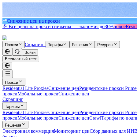
Снижение цен на прокси
🎉 Все цены на прокси снижены — экономия до
36%
новое
Resid
Скрапинг
Прокси
Тарифы
Решения
Ресурсы
Войти
Бесплатный тест
Прокси
Residential Lite Proxies
Снижение цен
Резидентские прокси Prime
прокси
Мобильные прокси
Снижение цен
Скрапинг
Тарифы
Residential Lite Proxies
Снижение цен
Резидентские прокси Prime
прокси
Мобильные прокси
Снижение цен
Crawl
Тарифы по подп
Решения
Электронная коммерция
Мониторинг цен
Сбор данных для ИИ
В
бизнес