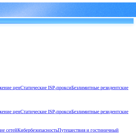
ение цен
Статические ISP-прокси
Безлимитные резидентские
ение цен
Статические ISP-прокси
Безлимитные резидентские
ие сетей
Кибербезопасность
Путешествия и гостиничный