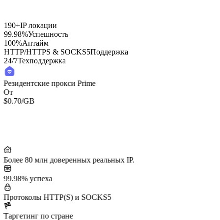
190+
IP локации
99.98%
Успешность
100%
Аптайм
HTTP/HTTPS & SOCKS5
Поддержка
24/7
Техподдержка
Резидентские прокси Prime
От
$0.70
/GB
Более 80 млн доверенных реальных IP.
99.98% успеха
Протоколы HTTP(S) и SOCKS5
Таргетинг по стране