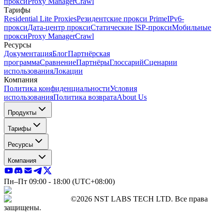
прокси
Proxy Manager
Crawl
Тарифы
Residential Lite Proxies
Резидентские прокси Prime
IPv6-
прокси
Дата-центр прокси
Статические ISP-прокси
Мобильные
прокси
Proxy Manager
Crawl
Ресурсы
Документация
Блог
Партнёрская
программа
Сравнение
Партнёры
Глоссарий
Сценарии
использования
Локации
Компания
Политика конфиденциальности
Условия
использования
Политика возврата
About Us
Продукты
Тарифы
Ресурсы
Компания
Пн–Пт 09:00 - 18:00 (UTC+08:00)
©2026 NST LABS TECH LTD. Все права
защищены.