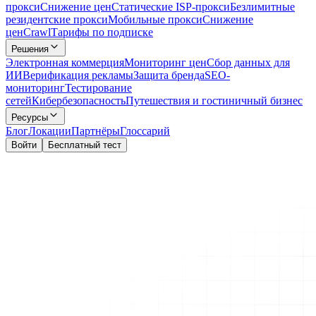
прокси
Снижение цен
Статические ISP-прокси
Безлимитные
резидентские прокси
Мобильные прокси
Снижение
цен
Crawl
Тарифы по подписке
Решения
Электронная коммерция
Мониторинг цен
Сбор данных для
ИИ
Верификация рекламы
Защита бренда
SEO-
мониторинг
Тестирование
сетей
Кибербезопасность
Путешествия и гостиничный бизнес
Ресурсы
Блог
Локации
Партнёры
Глоссарий
Войти
Бесплатный тест