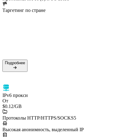
Таргетинг по стране
50M+ резидентских IP
99.5% успешность
Поддержка HTTPS и SOCKS5
Таргетинг по стране
Подробнее
Подробнее
IPv6 прокси
От
$0.12
/GB
Протоколы HTTP/HTTPS/SOCKS5
Высокая анонимность, выделенный IP