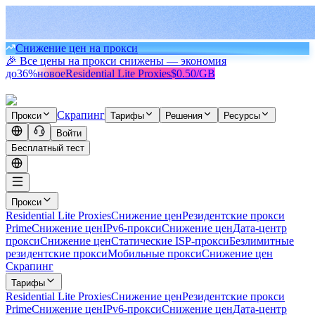
Снижение цен на прокси
🎉 Все цены на прокси снижены — экономия
до
36%
новое
Residential Lite Proxies
$0.50/GB
Скрапинг
Прокси
Тарифы
Решения
Ресурсы
Войти
Бесплатный тест
Прокси
Residential Lite Proxies
Снижение цен
Резидентские прокси
Prime
Снижение цен
IPv6-прокси
Снижение цен
Дата-центр
прокси
Снижение цен
Статические ISP-прокси
Безлимитные
резидентские прокси
Мобильные прокси
Снижение цен
Скрапинг
Тарифы
Residential Lite Proxies
Снижение цен
Резидентские прокси
Prime
Снижение цен
IPv6-прокси
Снижение цен
Дата-центр