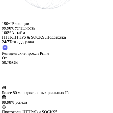
190+
IP локации
99.98%
Успешность
100%
Аптайм
HTTP/HTTPS & SOCKS5
Поддержка
24/7
Техподдержка
Резидентские прокси Prime
От
$0.70
/GB
Residential Lite Proxies
От
/GB
$0.50
Более 80 млн доверенных реальных IP.
99.98% успеха
Протоколы HTTP(S) и SOCKS5