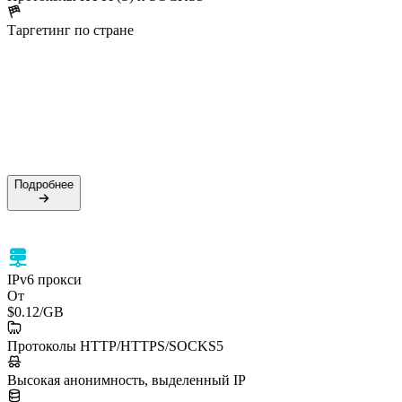
Таргетинг по стране
50M+ резидентских IP
99.5% успешность
Поддержка HTTPS и SOCKS5
Таргетинг по стране
Подробнее
Подробнее
IPv6 прокси
От
$0.12
/GB
Протоколы HTTP/HTTPS/SOCKS5
Высокая анонимность, выделенный IP