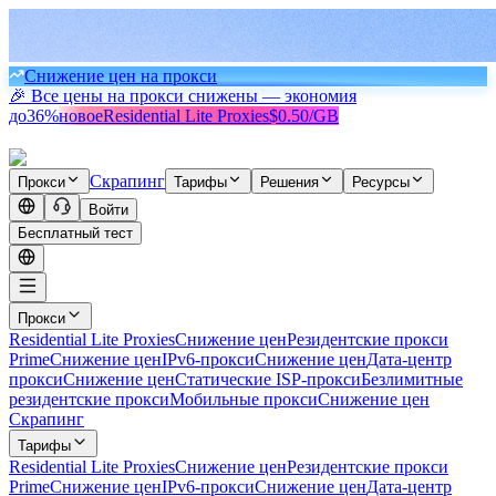
Снижение цен на прокси
🎉 Все цены на прокси снижены — экономия
до
36%
новое
Residential Lite Proxies
$0.50/GB
Скрапинг
Прокси
Тарифы
Решения
Ресурсы
Войти
Бесплатный тест
Прокси
Residential Lite Proxies
Снижение цен
Резидентские прокси
Prime
Снижение цен
IPv6-прокси
Снижение цен
Дата-центр
прокси
Снижение цен
Статические ISP-прокси
Безлимитные
резидентские прокси
Мобильные прокси
Снижение цен
Скрапинг
Тарифы
Residential Lite Proxies
Снижение цен
Резидентские прокси
Prime
Снижение цен
IPv6-прокси
Снижение цен
Дата-центр