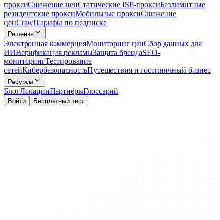
прокси
Снижение цен
Статические ISP-прокси
Безлимитные
резидентские прокси
Мобильные прокси
Снижение
цен
Crawl
Тарифы по подписке
Решения
Электронная коммерция
Мониторинг цен
Сбор данных для
ИИ
Верификация рекламы
Защита бренда
SEO-
мониторинг
Тестирование
сетей
Кибербезопасность
Путешествия и гостиничный бизнес
Ресурсы
Блог
Локации
Партнёры
Глоссарий
Войти
Бесплатный тест