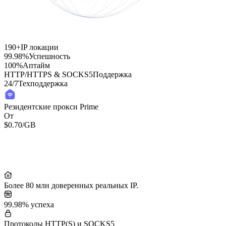
190+
IP локации
99.98%
Успешность
100%
Аптайм
HTTP/HTTPS & SOCKS5
Поддержка
24/7
Техподдержка
Резидентские прокси Prime
От
$0.70
/GB
Residential Lite Proxies
От
/GB
$0.50
Более 80 млн доверенных реальных IP.
99.98% успеха
Протоколы HTTP(S) и SOCKS5