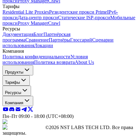
прокси
Proxy Manager
Crawl
Тарифы
Residential Lite Proxies
Резидентские прокси Prime
IPv6-
прокси
Дата-центр прокси
Статические ISP-прокси
Мобильные
прокси
Proxy Manager
Crawl
Ресурсы
Документация
Блог
Партнёрская
программа
Сравнение
Партнёры
Глоссарий
Сценарии
использования
Локации
Компания
Политика конфиденциальности
Условия
использования
Политика возврата
About Us
Продукты
Тарифы
Ресурсы
Компания
Пн–Пт 09:00 - 18:00 (UTC+08:00)
©2026 NST LABS TECH LTD. Все права
защищены.