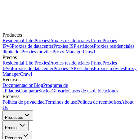
Productos
Residential Lite Proxies
Proxies residenciales Prime
Proxies
IPv6
Proxies de datacenter
Proxies ISP estáticos
Proxies residenciales
ilimitados
Proxies móviles
Proxy Manager
Crawl
Precios
Residential Lite Proxies
Proxies residenciales Prime
Proxies
IPv6
Proxies de datacenter
Proxies ISP estáticos
Proxies móviles
Proxy
Manager
Crawl
Recursos
Documentación
Blog
Programa de
afiliados
Comparar
Socios
Glosario
Casos de uso
Ubicaciones
Empresa
Política de privacidad
Términos de uso
Política de reembolsos
About
Us
Productos
Precios
Recursos