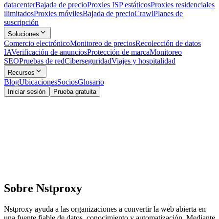
datacenter
Bajada de precio
Proxies ISP estáticos
Proxies residenciales
ilimitados
Proxies móviles
Bajada de precio
Crawl
Planes de
suscripción
Soluciones
Comercio electrónico
Monitoreo de precios
Recolección de datos
IA
Verificación de anuncios
Protección de marca
Monitoreo
SEO
Pruebas de red
Ciberseguridad
Viajes y hospitalidad
Recursos
Blog
Ubicaciones
Socios
Glosario
Iniciar sesión
Prueba gratuita
Sobre Nstproxy
Nstproxy ayuda a las organizaciones a convertir la web abierta en
una fuente fiable de datos, conocimiento y automatización. Mediante