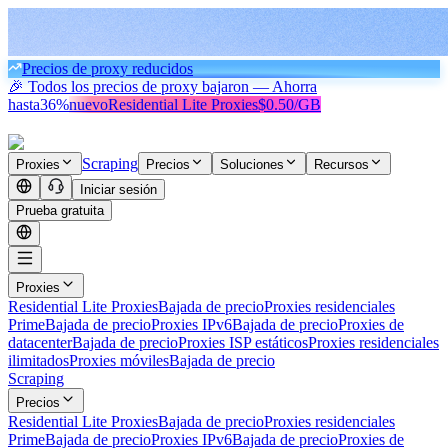
Precios de proxy reducidos
🎉 Todos los precios de proxy bajaron — Ahorra
hasta
36%
nuevo
Residential Lite Proxies
$0.50/GB
Scraping
Proxies
Precios
Soluciones
Recursos
Iniciar sesión
Prueba gratuita
Proxies
Residential Lite Proxies
Bajada de precio
Proxies residenciales
Prime
Bajada de precio
Proxies IPv6
Bajada de precio
Proxies de
datacenter
Bajada de precio
Proxies ISP estáticos
Proxies residenciales
ilimitados
Proxies móviles
Bajada de precio
Scraping
Precios
Residential Lite Proxies
Bajada de precio
Proxies residenciales
Prime
Bajada de precio
Proxies IPv6
Bajada de precio
Proxies de