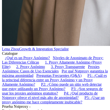
Lena Zhou
Growth & Integration Specialist
Catalogue
¿Qué es un Proxy Anónimo?
Niveles de Anonimato de Proxy:
Las Diferencias Críticas
1. Proxy Altamente Anónimo (Proxy
Elite)
2. Proxy Anónimo
3. Proxy Transparente
Proxies
Anónimos: Casos de Uso Esenciales
Por qué Nstproxy garantiza la
máxima anonimidad
Preguntas Frecuentes (Q&A)
P1: ¿Cuál es
la principal diferencia entre un Proxy Anónimo y un Proxy
Altamente Anónimo?
P2: ¿Cómo puede un sitio web detectar
que estoy utilizando un Proxy Anónimo?
P3: ¿Son seguros de
usar los proxies anónimos gratuitos?
P4: ¿Qué producto de
Nstproxy ofrece el nivel más alto de anonimidad?
P5: ¿Usar un
proxy anónimo me hace completamente inubicable?
Prueba Nstproxy -