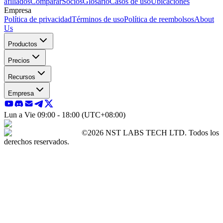
afiliados
Comparar
Socios
Glosario
Casos de uso
Ubicaciones
Empresa
Política de privacidad
Términos de uso
Política de reembolsos
About
Us
Productos
Precios
Recursos
Empresa
Lun a Vie 09:00 - 18:00 (UTC+08:00)
©2026 NST LABS TECH LTD. Todos los
derechos reservados.