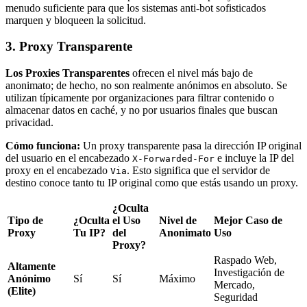
menudo suficiente para que los sistemas anti-bot sofisticados
marquen y bloqueen la solicitud.
3. Proxy Transparente
Los Proxies Transparentes
ofrecen el nivel más bajo de
anonimato; de hecho, no son realmente anónimos en absoluto. Se
utilizan típicamente por organizaciones para filtrar contenido o
almacenar datos en caché, y no por usuarios finales que buscan
privacidad.
Cómo funciona:
Un proxy transparente pasa la dirección IP original
del usuario en el encabezado
e incluye la IP del
X-Forwarded-For
proxy en el encabezado
. Esto significa que el servidor de
Via
destino conoce tanto tu IP original como que estás usando un proxy.
¿Oculta
Tipo de
¿Oculta
el Uso
Nivel de
Mejor Caso de
Proxy
Tu IP?
del
Anonimato
Uso
Proxy?
Raspado Web,
Altamente
Investigación de
Anónimo
Sí
Sí
Máximo
Mercado,
(Elite)
Seguridad