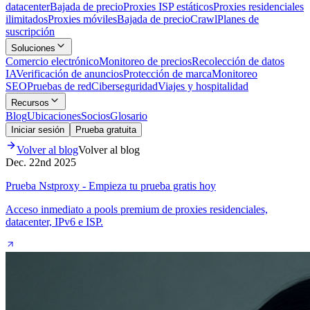
datacenter
Bajada de precio
Proxies ISP estáticos
Proxies residenciales
ilimitados
Proxies móviles
Bajada de precio
Crawl
Planes de
suscripción
Soluciones
Comercio electrónico
Monitoreo de precios
Recolección de datos
IA
Verificación de anuncios
Protección de marca
Monitoreo
SEO
Pruebas de red
Ciberseguridad
Viajes y hospitalidad
Recursos
Blog
Ubicaciones
Socios
Glosario
Iniciar sesión
Prueba gratuita
Volver al blog
Volver al blog
Dec. 22nd 2025
Prueba Nstproxy - Empieza tu prueba gratis hoy
Acceso inmediato a pools premium de proxies residenciales,
datacenter, IPv6 e ISP.