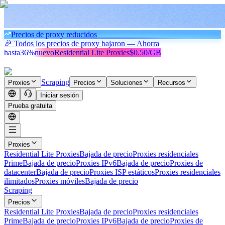
Precios de proxy reducidos
🎉 Todos los precios de proxy bajaron — Ahorra
hasta
36%
nuevo
Residential Lite Proxies
$0.50/GB
Scraping
Proxies
Precios
Soluciones
Recursos
Iniciar sesión
Prueba gratuita
Proxies
Residential Lite Proxies
Bajada de precio
Proxies residenciales
Prime
Bajada de precio
Proxies IPv6
Bajada de precio
Proxies de
datacenter
Bajada de precio
Proxies ISP estáticos
Proxies residenciales
ilimitados
Proxies móviles
Bajada de precio
Scraping
Precios
Residential Lite Proxies
Bajada de precio
Proxies residenciales
Prime
Bajada de precio
Proxies IPv6
Bajada de precio
Proxies de