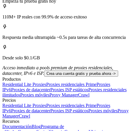
Empieza tu prueba gratis hoy
110M+ IP reales con 99.9% de acceso exitoso
Respuesta media ultrarrapida ~0.5s para tareas de alta concurrencia
Desde solo $0.1/GB
Acceso inmediato a pools premium de proxies residenciales,
datacenter, IPv6 e ISP.
Crea una cuenta gratis y prueba ahora ->
Productos
Residential Lite Proxies
Proxies residenciales Prime
Proxies
IPv6
Proxies de datacenter
Proxies ISP estáticos
Proxies residenciales
ilimitados
Proxies móviles
Proxy Manager
Crawl
Precios
Residential Lite Proxies
Proxies residenciales Prime
Proxies
IPv6
Proxies de datacenter
Proxies ISP estáticos
Proxies móviles
Proxy
Manager
Crawl
Recursos
Documentación
Blog
Programa de