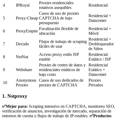
Proxies residenciales
4
IPRoyal
Residencial
rotativos asequibles
Casos de uso de proxies
Residencial +
5
Proxy-Cheap
CAPTCHA de bajo
Datacenter
presupuesto
Focalización flexible de
Residencial +
6
ProxyEmpire
ubicación
Móvil
Residencial +
Flujos de trabajo de scraping
7
Decodo
Desbloqueador
fáciles de usar
de Sitios
Acceso proxy estilo ISP
Residencial
8
NetNut
estable
Estático / ISP
Proxies de centro de datos y
Residencial
9
Webshare
residenciales estáticos de
Estático +
bajo costo
Datacenter
Anonymous
Casos de uso dedicados de
Proxies
10
Proxies
proxies de CAPTCHA
Privados
1. Nstproxy
✅Mejor para:
Scraping intensivo en CAPTCHA, monitoreo SEO,
verificación de anuncios, investigación de mercado, separación de
entornos de cuenta y flujos de trabajo de IP estables.
✅Productos