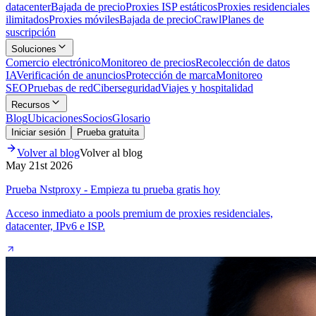
datacenter
Bajada de precio
Proxies ISP estáticos
Proxies residenciales
ilimitados
Proxies móviles
Bajada de precio
Crawl
Planes de
suscripción
Soluciones
Comercio electrónico
Monitoreo de precios
Recolección de datos
IA
Verificación de anuncios
Protección de marca
Monitoreo
SEO
Pruebas de red
Ciberseguridad
Viajes y hospitalidad
Recursos
Blog
Ubicaciones
Socios
Glosario
Iniciar sesión
Prueba gratuita
Volver al blog
Volver al blog
May 21st 2026
Prueba Nstproxy - Empieza tu prueba gratis hoy
Acceso inmediato a pools premium de proxies residenciales,
datacenter, IPv6 e ISP.