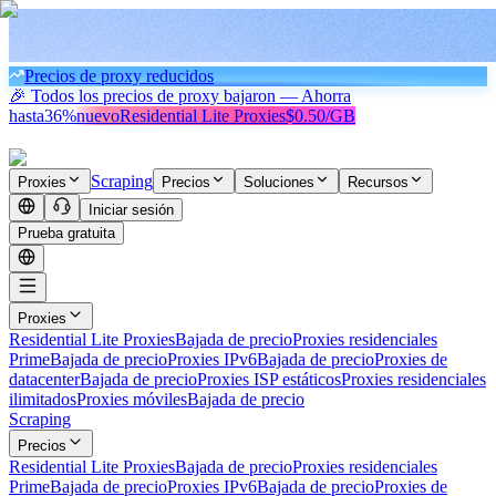
Precios de proxy reducidos
🎉 Todos los precios de proxy bajaron — Ahorra
hasta
36%
nuevo
Residential Lite Proxies
$0.50/GB
Scraping
Proxies
Precios
Soluciones
Recursos
Iniciar sesión
Prueba gratuita
Proxies
Residential Lite Proxies
Bajada de precio
Proxies residenciales
Prime
Bajada de precio
Proxies IPv6
Bajada de precio
Proxies de
datacenter
Bajada de precio
Proxies ISP estáticos
Proxies residenciales
ilimitados
Proxies móviles
Bajada de precio
Scraping
Precios
Residential Lite Proxies
Bajada de precio
Proxies residenciales
Prime
Bajada de precio
Proxies IPv6
Bajada de precio
Proxies de