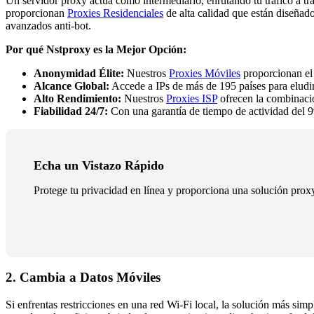
Un servidor proxy actúa como intermediario, enrutando tu tráfico a tr
proporcionan
Proxies Residenciales
de alta calidad que están diseñado
avanzados anti-bot.
Por qué Nstproxy es la Mejor Opción:
Anonymidad Élite:
Nuestros
Proxies Móviles
proporcionan el 
Alcance Global:
Accede a IPs de más de 195 países para eludir 
Alto Rendimiento:
Nuestros
Proxies ISP
ofrecen la combinació
Fiabilidad 24/7:
Con una garantía de tiempo de actividad del 9
Echa un Vistazo Rápido
Protege tu privacidad en línea y proporciona una solución prox
2. Cambia a Datos Móviles
Si enfrentas restricciones en una red Wi-Fi local, la solución más sim