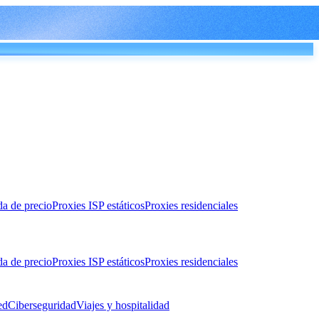
da de precio
Proxies ISP estáticos
Proxies residenciales
da de precio
Proxies ISP estáticos
Proxies residenciales
ed
Ciberseguridad
Viajes y hospitalidad