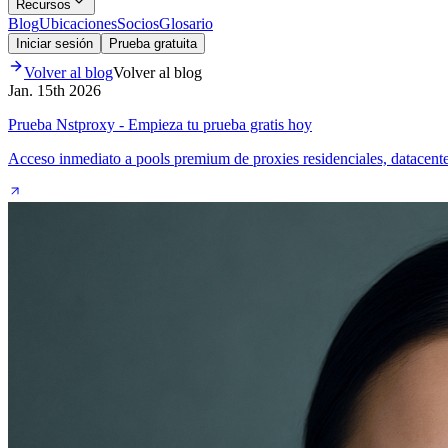
Recursos
Blog
Ubicaciones
Socios
Glosario
Iniciar sesión
Prueba gratuita
Volver al blog
Volver al blog
Jan. 15th 2026
Prueba Nstproxy - Empieza tu prueba gratis hoy
Acceso inmediato a pools premium de proxies residenciales, datacente