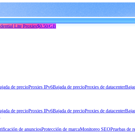
dential Lite Proxies
$0.50/GB
ajada de precio
Proxies IPv6
Bajada de precio
Proxies de datacenter
Baja
ajada de precio
Proxies IPv6
Bajada de precio
Proxies de datacenter
Baja
n
rificación de anuncios
Protección de marca
Monitoreo SEO
Pruebas de r