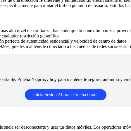
avés de una dirección IP diferente y enmascarando efectivamente tu ident
s específicamente para imitar el tráfico genuino de usuario. Esto los ha
más alto nivel de confianza, haciendo que tu conexión parezca provenir
cualquier restricción geográfica.
n perfecta de autenticidad residencial y velocidad de centro de datos.
9.9%, puedes mantenerte conectado a tus cuentas de redes sociales sin i
y estable. Prueba Nstproxy hoy para mantenerte seguro, anónimo y en con
Inicia Sesión Ahora - Prueba Gratis
ple suele ser desconectarte y usar tus datos móviles. Los operadores móvi