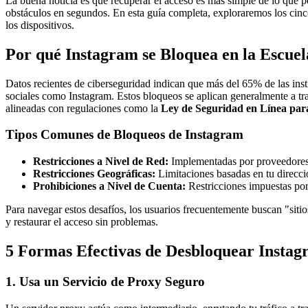
La buena noticia es que recuperar el acceso es más simple de lo que p
obstáculos en segundos. En esta guía completa, exploraremos los cinc
los dispositivos.
Por qué Instagram se Bloquea en la Escuel
Datos recientes de ciberseguridad indican que más del 65% de las ins
sociales como Instagram. Estos bloqueos se aplican generalmente a tra
alineadas con regulaciones como la
Ley de Seguridad en Línea par
Tipos Comunes de Bloqueos de Instagram
Restricciones a Nivel de Red:
Implementadas por proveedores de
Restricciones Geográficas:
Limitaciones basadas en tu direcci
Prohibiciones a Nivel de Cuenta:
Restricciones impuestas por 
Para navegar estos desafíos, los usuarios frecuentemente buscan "sit
y restaurar el acceso sin problemas.
5 Formas Efectivas de Desbloquear Instag
1. Usa un Servicio de Proxy Seguro