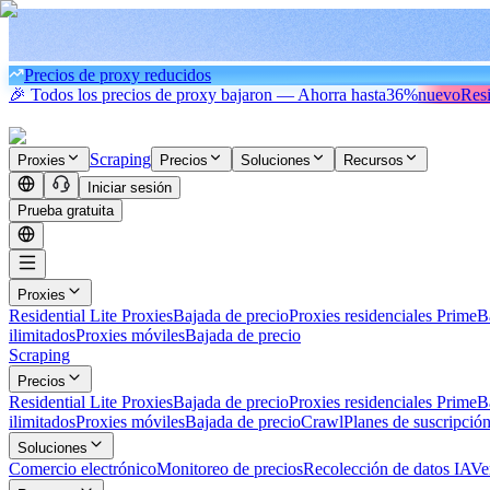
Precios de proxy reducidos
🎉 Todos los precios de proxy bajaron — Ahorra hasta
36%
nuevo
Resi
Scraping
Proxies
Precios
Soluciones
Recursos
Iniciar sesión
Prueba gratuita
Proxies
Residential Lite Proxies
Bajada de precio
Proxies residenciales Prime
B
ilimitados
Proxies móviles
Bajada de precio
Scraping
Precios
Residential Lite Proxies
Bajada de precio
Proxies residenciales Prime
B
ilimitados
Proxies móviles
Bajada de precio
Crawl
Planes de suscripció
Soluciones
Comercio electrónico
Monitoreo de precios
Recolección de datos IA
Ve