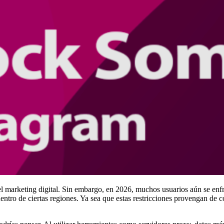
l marketing digital. Sin embargo, en 2026, muchos usuarios aún se enfre
entro de ciertas regiones. Ya sea que estas restricciones provengan de c