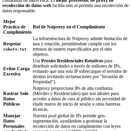
ciudadanía de datos ética. El
mejor proveedor de proxy de
recolección de datos web
facilita esto al permitir una recolección de
datos responsable.
Mejor
Práctica de
Rol de Nstproxy en el Cumplimiento
Cumplimiento
La infraestructura de Nstproxy admite limitación de
Respetar
tasa y rotación, permitiéndote cumplir con los
retrasos de rastreo especificados por el sitio
robots.txt
objetivo.
Usa
Proxies Residenciales Rotativos
para
distribuir solicitudes a través de millones de IPs,
Evitar Carga
evitando que una sola IP sobrecargue el servidor de
Excesiva
destino (evitando reclamaciones por "Invasión de
Propiedad").
Nstproxy proporciona IPs de alta confianza
Rastrar Solo
(Móviles y Residenciales) que son ideales para
Datos
acceder a datos de cara al público sin necesidad de
Públicos
eludir muros de inicio de sesión u otras barreras
técnicas.
Manejar
Nuestra pool global de IPs permite geo-
Datos
segmentación, ayudándote a gestionar la
Personales
recolección de datos en cumplimiento con leyes