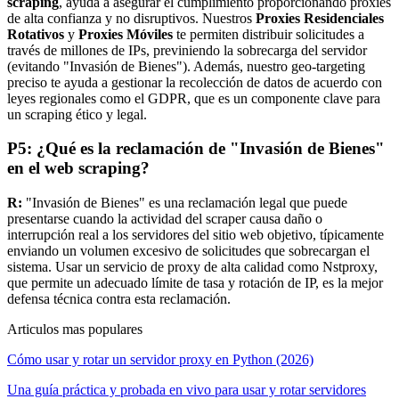
scraping
, ayuda a asegurar el cumplimiento proporcionando proxies
de alta confianza y no disruptivos. Nuestros
Proxies Residenciales
Rotativos
y
Proxies Móviles
te permiten distribuir solicitudes a
través de millones de IPs, previniendo la sobrecarga del servidor
(evitando "Invasión de Bienes"). Además, nuestro geo-targeting
preciso te ayuda a gestionar la recolección de datos de acuerdo con
leyes regionales como el GDPR, que es un componente clave para
un scraping ético y legal.
P5: ¿Qué es la reclamación de "Invasión de Bienes"
en el web scraping?
R:
"Invasión de Bienes" es una reclamación legal que puede
presentarse cuando la actividad del scraper causa daño o
interrupción real a los servidores del sitio web objetivo, típicamente
enviando un volumen excesivo de solicitudes que sobrecargan el
sistema. Usar un servicio de proxy de alta calidad como Nstproxy,
que permite un adecuado límite de tasa y rotación de IP, es la mejor
defensa técnica contra esta reclamación.
Articulos mas populares
Cómo usar y rotar un servidor proxy en Python (2026)
Una guía práctica y probada en vivo para usar y rotar servidores