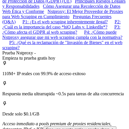
de Protección de Datos (GDPR) (UE)
Principales Riesgos Legales
y Responsabilidades
Cómo Asegurar una Recolección de Datos
Web Ética y Conforme
Nstproxy: El Mejor Proveedor de Proxies
para Web Scraping en Cumplimiento
Preguntas Frecuentes
(Q&A)
P1: ¿Es el web scraping inherentemente ilegal?
P2:
¿Cuál es la importancia del caso *hiQ Labs v. LinkedIn*?
P3:
¿Cómo afecta el GDPR al web scraping?
P4: ¿Cómo puede
Nstproxy asegurar que mi web scraping cumpla con la normativa?
P5: ¿Qué es la reclamación de "Invasión de Bienes" en el web
scraping?
Prueba Nstproxy -
Empieza tu prueba gratis hoy
110M+ IP reales con 99.9% de acceso exitoso
Respuesta media ultrarrapida ~0.5s para tareas de alta concurrencia
Desde solo $0.1/GB
Acceso inmediato a pools premium de proxies residenciales,