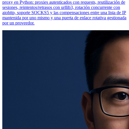
proxy en Python: proxies autenticados con requests, reutilización de
sesiones, reintentos/retrasos con urllib3, rotación concurrente con
aiohttp, soporte SOCKS5 y las compensaciones entre una lista de IP
mantenida por uno mismo y una puerta de enlace rotativa gestionada
por un proveedor.