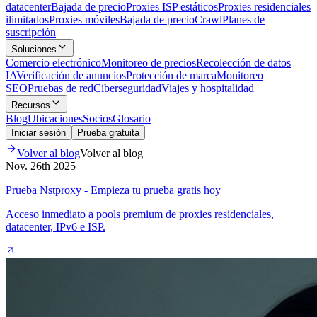
datacenter
Bajada de precio
Proxies ISP estáticos
Proxies residenciales
ilimitados
Proxies móviles
Bajada de precio
Crawl
Planes de
suscripción
Soluciones
Comercio electrónico
Monitoreo de precios
Recolección de datos
IA
Verificación de anuncios
Protección de marca
Monitoreo
SEO
Pruebas de red
Ciberseguridad
Viajes y hospitalidad
Recursos
Blog
Ubicaciones
Socios
Glosario
Iniciar sesión
Prueba gratuita
Volver al blog
Volver al blog
Nov. 26th 2025
Prueba Nstproxy - Empieza tu prueba gratis hoy
Acceso inmediato a pools premium de proxies residenciales,
datacenter, IPv6 e ISP.