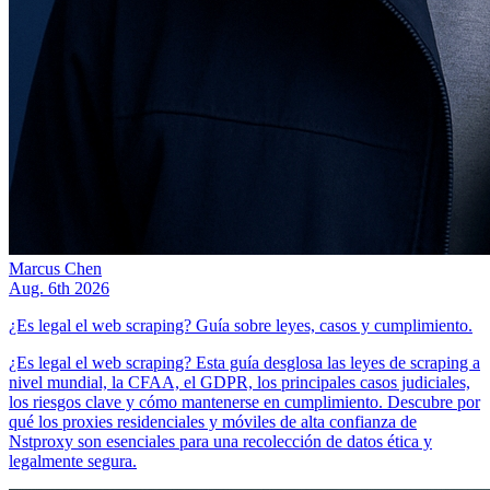
Marcus Chen
Aug. 6th 2026
¿Es legal el web scraping? Guía sobre leyes, casos y cumplimiento.
¿Es legal el web scraping? Esta guía desglosa las leyes de scraping a
nivel mundial, la CFAA, el GDPR, los principales casos judiciales,
los riesgos clave y cómo mantenerse en cumplimiento. Descubre por
qué los proxies residenciales y móviles de alta confianza de
Nstproxy son esenciales para una recolección de datos ética y
legalmente segura.