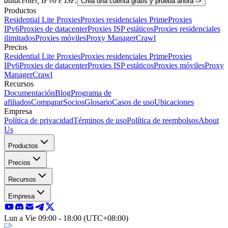
datacenter, IPv6 e ISP.
Crea una cuenta gratis y prueba ahora ->
Productos
Residential Lite Proxies
Proxies residenciales Prime
Proxies
IPv6
Proxies de datacenter
Proxies ISP estáticos
Proxies residenciales
ilimitados
Proxies móviles
Proxy Manager
Crawl
Precios
Residential Lite Proxies
Proxies residenciales Prime
Proxies
IPv6
Proxies de datacenter
Proxies ISP estáticos
Proxies móviles
Proxy
Manager
Crawl
Recursos
Documentación
Blog
Programa de
afiliados
Comparar
Socios
Glosario
Casos de uso
Ubicaciones
Empresa
Política de privacidad
Términos de uso
Política de reembolsos
About
Us
Productos
Precios
Recursos
Empresa
Lun a Vie 09:00 - 18:00 (UTC+08:00)