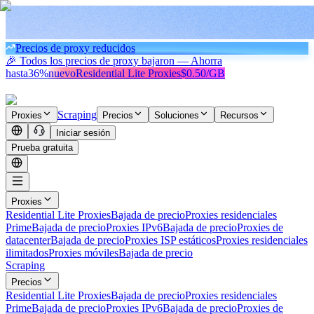
Precios de proxy reducidos
🎉 Todos los precios de proxy bajaron — Ahorra
hasta
36%
nuevo
Residential Lite Proxies
$0.50/GB
Scraping
Proxies
Precios
Soluciones
Recursos
Iniciar sesión
Prueba gratuita
Proxies
Residential Lite Proxies
Bajada de precio
Proxies residenciales
Prime
Bajada de precio
Proxies IPv6
Bajada de precio
Proxies de
datacenter
Bajada de precio
Proxies ISP estáticos
Proxies residenciales
ilimitados
Proxies móviles
Bajada de precio
Scraping
Precios
Residential Lite Proxies
Bajada de precio
Proxies residenciales
Prime
Bajada de precio
Proxies IPv6
Bajada de precio
Proxies de