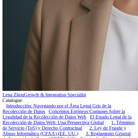
Lena Zhou
Growth & Integration Specialist
Catalogue
Introducción: Navegando por el Área Legal Gris de la
Recolección de Datos
Conceptos Erróneos Comunes Sobre la
Legalidad de la Recolección de Datos Web
El Estado Legal de la
Recolección de Datos Web: Una Perspectiva Global
1. Términos
de Servicio (ToS) y Derecho Contractual
2. Ley de Fraude y
Abuso Informático (CFAA) (EE. UU.)
3. Reglamento General