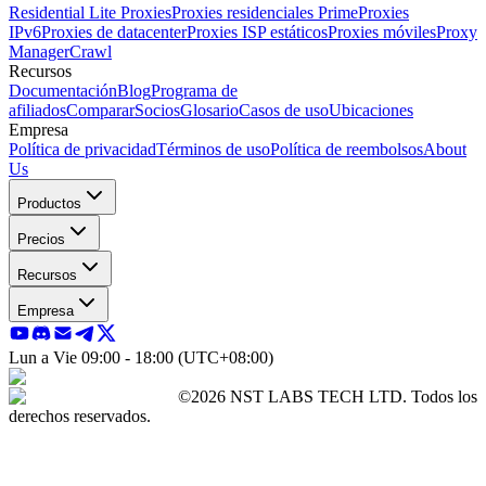
Residential Lite Proxies
Proxies residenciales Prime
Proxies
IPv6
Proxies de datacenter
Proxies ISP estáticos
Proxies móviles
Proxy
Manager
Crawl
Recursos
Documentación
Blog
Programa de
afiliados
Comparar
Socios
Glosario
Casos de uso
Ubicaciones
Empresa
Política de privacidad
Términos de uso
Política de reembolsos
About
Us
Productos
Precios
Recursos
Empresa
Lun a Vie 09:00 - 18:00 (UTC+08:00)
©2026 NST LABS TECH LTD. Todos los
derechos reservados.