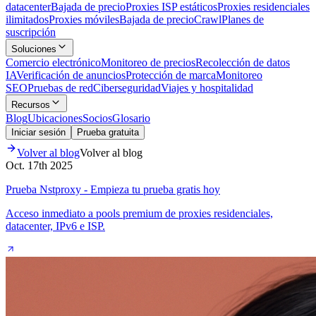
datacenter
Bajada de precio
Proxies ISP estáticos
Proxies residenciales
ilimitados
Proxies móviles
Bajada de precio
Crawl
Planes de
suscripción
Soluciones
Comercio electrónico
Monitoreo de precios
Recolección de datos
IA
Verificación de anuncios
Protección de marca
Monitoreo
SEO
Pruebas de red
Ciberseguridad
Viajes y hospitalidad
Recursos
Blog
Ubicaciones
Socios
Glosario
Iniciar sesión
Prueba gratuita
Volver al blog
Volver al blog
Oct. 17th 2025
Prueba Nstproxy - Empieza tu prueba gratis hoy
Acceso inmediato a pools premium de proxies residenciales,
datacenter, IPv6 e ISP.