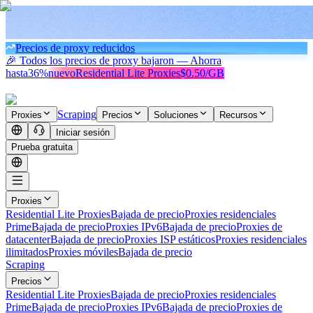
Precios de proxy reducidos
🎉 Todos los precios de proxy bajaron — Ahorra
hasta
36%
nuevo
Residential Lite Proxies
$0.50/GB
Scraping
Proxies
Precios
Soluciones
Recursos
Iniciar sesión
Prueba gratuita
Proxies
Residential Lite Proxies
Bajada de precio
Proxies residenciales
Prime
Bajada de precio
Proxies IPv6
Bajada de precio
Proxies de
datacenter
Bajada de precio
Proxies ISP estáticos
Proxies residenciales
ilimitados
Proxies móviles
Bajada de precio
Scraping
Precios
Residential Lite Proxies
Bajada de precio
Proxies residenciales
Prime
Bajada de precio
Proxies IPv6
Bajada de precio
Proxies de