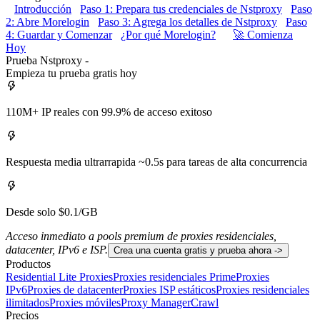
Introducción
Paso 1: Prepara tus credenciales de Nstproxy
Paso
2: Abre Morelogin
Paso 3: Agrega los detalles de Nstproxy
Paso
4: Guardar y Comenzar
¿Por qué Morelogin?
🚀 Comienza
Hoy
Prueba Nstproxy -
Empieza tu prueba gratis hoy
110M+ IP reales con 99.9% de acceso exitoso
Respuesta media ultrarrapida ~0.5s para tareas de alta concurrencia
Desde solo $0.1/GB
Acceso inmediato a pools premium de proxies residenciales,
datacenter, IPv6 e ISP.
Crea una cuenta gratis y prueba ahora ->
Productos
Residential Lite Proxies
Proxies residenciales Prime
Proxies
IPv6
Proxies de datacenter
Proxies ISP estáticos
Proxies residenciales
ilimitados
Proxies móviles
Proxy Manager
Crawl
Precios