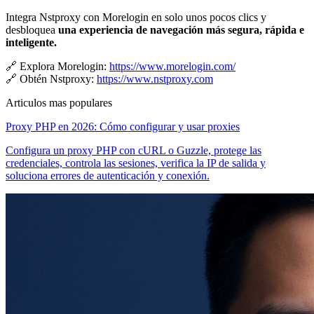
Integra Nstproxy con Morelogin en solo unos pocos clics y
desbloquea
una experiencia de navegación más segura, rápida e
inteligente.
🔗 Explora Morelogin:
https://www.morelogin.com/
🔗 Obtén Nstproxy:
https://www.nstproxy.com
Articulos mas populares
Proxy PHP en 2026: Cómo configurar y usar proxies
Configura un proxy PHP con cURL o Guzzle, protege las
credenciales, controla las sesiones, verifica la IP de salida y
soluciona errores de autenticación y conexión.