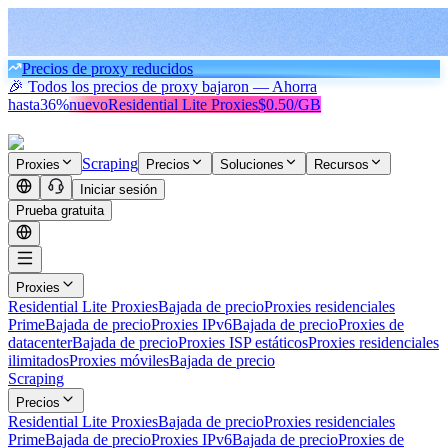
Precios de proxy reducidos
🎉 Todos los precios de proxy bajaron — Ahorra
hasta
36%
nuevo
Residential Lite Proxies
$0.50/GB
Scraping
Proxies
Precios
Soluciones
Recursos
Iniciar sesión
Prueba gratuita
Proxies
Residential Lite Proxies
Bajada de precio
Proxies residenciales
Prime
Bajada de precio
Proxies IPv6
Bajada de precio
Proxies de
datacenter
Bajada de precio
Proxies ISP estáticos
Proxies residenciales
ilimitados
Proxies móviles
Bajada de precio
Scraping
Precios
Residential Lite Proxies
Bajada de precio
Proxies residenciales
Prime
Bajada de precio
Proxies IPv6
Bajada de precio
Proxies de