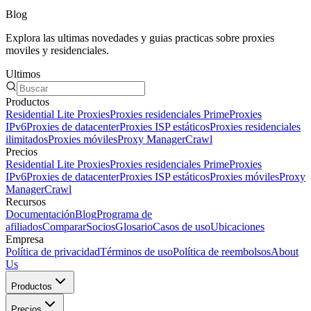
Blog
Explora las ultimas novedades y guias practicas sobre proxies
moviles y residenciales.
Ultimos
Productos
Residential Lite Proxies
Proxies residenciales Prime
Proxies
IPv6
Proxies de datacenter
Proxies ISP estáticos
Proxies residenciales
ilimitados
Proxies móviles
Proxy Manager
Crawl
Precios
Residential Lite Proxies
Proxies residenciales Prime
Proxies
IPv6
Proxies de datacenter
Proxies ISP estáticos
Proxies móviles
Proxy
Manager
Crawl
Recursos
Documentación
Blog
Programa de
afiliados
Comparar
Socios
Glosario
Casos de uso
Ubicaciones
Empresa
Política de privacidad
Términos de uso
Política de reembolsos
About
Us
Productos
Precios