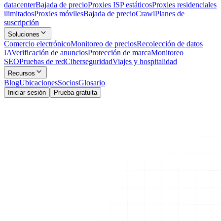
datacenter
Bajada de precio
Proxies ISP estáticos
Proxies residenciales
ilimitados
Proxies móviles
Bajada de precio
Crawl
Planes de
suscripción
Soluciones
Comercio electrónico
Monitoreo de precios
Recolección de datos
IA
Verificación de anuncios
Protección de marca
Monitoreo
SEO
Pruebas de red
Ciberseguridad
Viajes y hospitalidad
Recursos
Blog
Ubicaciones
Socios
Glosario
Iniciar sesión
Prueba gratuita