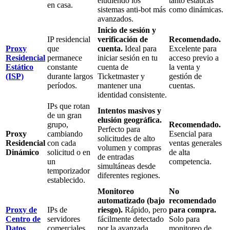
eludiendo los
tanto estáticas
en casa.
sistemas anti-bot más
como dinámicas.
avanzados.
Inicio de sesión y
IP residencial
verificación de
Recomendado.
Proxy
que
cuenta.
Ideal para
Excelente para
Residencial
permanece
iniciar sesión en tu
acceso previo a
Estático
constante
cuenta de
la venta y
(ISP)
durante largos
Ticketmaster y
gestión de
períodos.
mantener una
cuentas.
identidad consistente.
IPs que rotan
Intentos masivos y
de un gran
elusión geográfica.
grupo,
Recomendado.
Perfecto para
Proxy
cambiando
Esencial para
solicitudes de alto
Residencial
con cada
ventas generales
volumen y compras
Dinámico
solicitud o en
de alta
de entradas
un
competencia.
simultáneas desde
temporizador
diferentes regiones.
establecido.
Monitoreo
No
automatizado (bajo
recomendado
Proxy de
IPs de
riesgo).
Rápido, pero
para compra.
Centro de
servidores
fácilmente detectado
Solo para
Datos
comerciales.
por la avanzada
monitoreo de