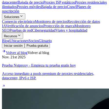
datacenter
Bajada de precio
Proxies ISP estáticos
Proxies residenciales
ilimitados
Proxies móviles
Bajada de precio
Crawl
Planes de
suscripción
Soluciones
Comercio electrónico
Monitoreo de precios
Recolección de datos
IA
Verificación de anuncios
Protección de marca
Monitoreo
SEO
Pruebas de red
Ciberseguridad
Viajes y hospitalidad
Recursos
Blog
Ubicaciones
Socios
Glosario
Iniciar sesión
Prueba gratuita
Volver al blog
Volver al blog
Nov. 21st 2025
Prueba Nstproxy - Empieza tu prueba gratis hoy
Acceso inmediato a pools premium de proxies residenciales,
datacenter, IPv6 e ISP.