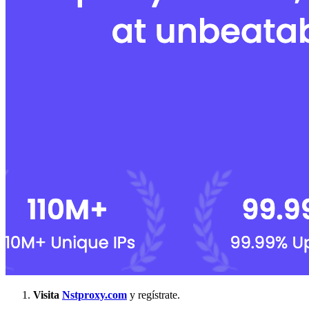
Visita
Nstproxy.com
y regístrate.