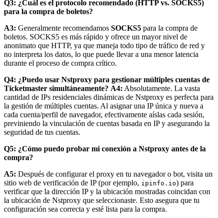
Q3: ¿Cuál es el protocolo recomendado (HTTP vs. SOCKS5)
para la compra de boletos?
A3:
Generalmente recomendamos
SOCKS5
para la compra de
boletos. SOCKS5 es más rápido y ofrece un mayor nivel de
anonimato que HTTP, ya que maneja todo tipo de tráfico de red y
no interpreta los datos, lo que puede llevar a una menor latencia
durante el proceso de compra crítico.
Q4: ¿Puedo usar Nstproxy para gestionar múltiples cuentas de
Ticketmaster simultáneamente?
A4:
Absolutamente. La vasta
cantidad de IPs residenciales dinámicas de Nstproxy es perfecta para
la gestión de múltiples cuentas. Al asignar una IP única y nueva a
cada cuenta/perfil de navegador, efectivamente aíslas cada sesión,
previniendo la vinculación de cuentas basada en IP y asegurando la
seguridad de tus cuentas.
Q5: ¿Cómo puedo probar mi conexión a Nstproxy antes de la
compra?
A5:
Después de configurar el proxy en tu navegador o bot, visita un
sitio web de verificación de IP (por ejemplo,
) para
ipinfo.io
verificar que la dirección IP y la ubicación mostradas coincidan con
la ubicación de Nstproxy que seleccionaste. Esto asegura que tu
configuración sea correcta y esté lista para la compra.