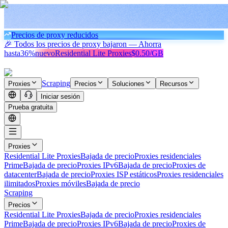
Precios de proxy reducidos
🎉 Todos los precios de proxy bajaron — Ahorra
hasta
36%
nuevo
Residential Lite Proxies
$0.50/GB
Scraping
Proxies
Precios
Soluciones
Recursos
Iniciar sesión
Prueba gratuita
Proxies
Residential Lite Proxies
Bajada de precio
Proxies residenciales
Prime
Bajada de precio
Proxies IPv6
Bajada de precio
Proxies de
datacenter
Bajada de precio
Proxies ISP estáticos
Proxies residenciales
ilimitados
Proxies móviles
Bajada de precio
Scraping
Precios
Residential Lite Proxies
Bajada de precio
Proxies residenciales
Prime
Bajada de precio
Proxies IPv6
Bajada de precio
Proxies de