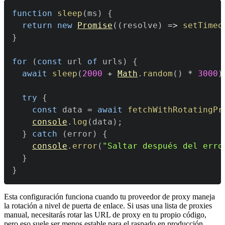
function
sleep
(
ms
)
{
return
new
Promise
(
(
resolve
)
=>
setTimeo
}
for
(
const
 url 
of
 urls
)
{
await
sleep
(
2000
+
Math
.
random
(
)
*
3000
)
try
{
const
 data 
=
await
fetchWithRotatingPr
console
.
log
(
data
)
;
}
catch
(
error
)
{
console
.
error
(
"Saltar después del erro
}
}
Esta configuración funciona cuando tu proveedor de proxy maneja
la rotación a nivel de puerta de enlace. Si usas una lista de proxies
manual, necesitarás rotar las URL de proxy en tu propio código,
pero eso suele ser menos estable para el raspado en producción.