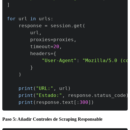
]
for
 url 
in
 urls
:
    response 
=
 session
.
get
(
        url
,
        proxies
=
proxies
,
        timeout
=
20
,
        headers
=
{
"User-Agent"
:
"Mozilla/5.0 (co
}
)
print
(
"URL:"
,
 url
)
print
(
"Estado:"
,
 response
.
status_code
)
print
(
response
.
text
[
:
300
]
)
Paso 5: Añadir Controles de Scraping Responsable