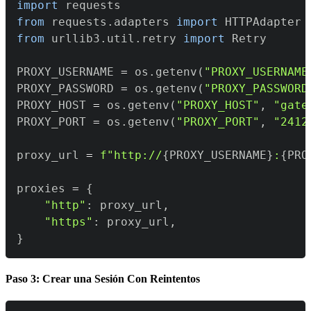
import
from
 requests
.
adapters 
import
from
 urllib3
.
util
.
retry 
import
PROXY_USERNAME 
=
 os
.
getenv
(
"PROXY_USERNAME
PROXY_PASSWORD 
=
 os
.
getenv
(
"PROXY_PASSWORD
PROXY_HOST 
=
 os
.
getenv
(
"PROXY_HOST"
,
"gate
PROXY_PORT 
=
 os
.
getenv
(
"PROXY_PORT"
,
"2412
proxy_url 
=
f"http://
{
PROXY_USERNAME
}
:
{
PRO
proxies 
=
{
"http"
:
 proxy_url
,
"https"
:
 proxy_url
,
}
Paso 3: Crear una Sesión Con Reintentos