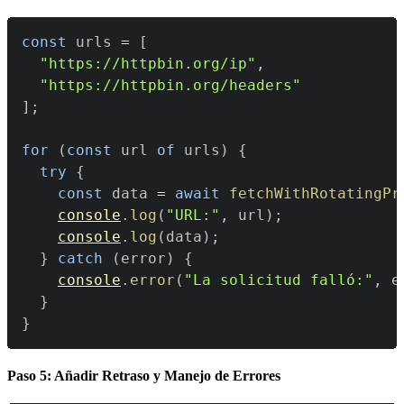
const
 urls 
=
[
"https://httpbin.org/ip"
,
"https://httpbin.org/headers"
]
;
for
(
const
 url 
of
 urls
)
{
try
{
const
 data 
=
await
fetchWithRotatingPr
console
.
log
(
"URL:"
,
 url
)
;
console
.
log
(
data
)
;
}
catch
(
error
)
{
console
.
error
(
"La solicitud falló:"
,
 e
}
}
Paso 5: Añadir Retraso y Manejo de Errores