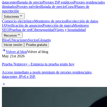
datacenter
Bajada de precio
Proxies ISP estáticos
Proxies residenciales
ilimitados
Proxies móviles
Bajada de precio
Crawl
Planes de
suscripción
Soluciones
Comercio electrónico
Monitoreo de precios
Recolección de datos
IA
Verificación de anuncios
Protección de marca
Monitoreo
SEO
Pruebas de red
Ciberseguridad
Viajes y hospitalidad
Recursos
Blog
Ubicaciones
Socios
Glosario
Iniciar sesión
Prueba gratuita
Volver al blog
Volver al blog
May 21st 2026
Prueba Nstproxy - Empieza tu prueba gratis hoy
Acceso inmediato a pools premium de proxies residenciales,
datacenter, IPv6 e ISP.