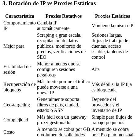
3. Rotación de IP vs Proxies Estáticos
Característica
Proxies Rotativos
Proxies Estáticos
Comportamiento
Cambia IP
Mantiene la misma IP
IP
automáticamente
Scraping a gran escala,
Sesiones largas,
recopilación de datos
flujos de trabajo de
Mejor para
públicos, monitoreo de
cuentas, acceso
precios, verificaciones de
estable, tableros de
SEO
control
Menor a menos que se
Estabilidad de
configuren sesiones
Alta
sesión
pegajosas
Más fuerte porque el tráfico
Recuperación de
Más débil si la IP fija
puede moverse a una
bloqueos
es bloqueada
nueva IP
Generalmente soporta
Depende del
Geo-targeting
filtros de país, ciudad,
proveedor y el
estado o ASN
inventario de IP
Más fácil con un gateway
Simple para flujos de
Complejidad
proxy gestionado
trabajo pequeños
A menudo se cobra por GB
A menudo se cobra
Costo
o volumen de solicitudes
por IP o plan mensual