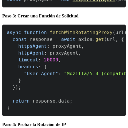
Paso 3: Crear una Función de Solicitud
async
function
fetchWithRotatingProxy
(
url
)
const
 response 
=
await
 axios
.
get
(
url
,
{
httpsAgent
:
 proxyAgent
,
httpAgent
:
 proxyAgent
,
timeout
:
20000
,
headers
:
{
"User-Agent"
:
"Mozilla/5.0 (compatib
}
}
)
;
return
 response
.
data
;
}
Paso 4: Probar la Rotación de IP