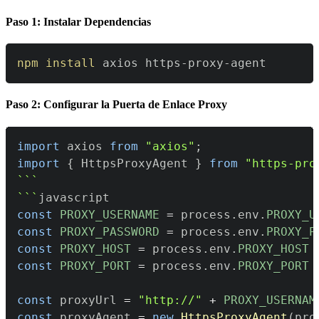
Paso 1: Instalar Dependencias
npm
install
 axios https-proxy-agent
Paso 2: Configurar la Puerta de Enlace Proxy
import
axios
from
"axios"
;
import
{
HttpsProxyAgent
}
from
"https-pro
`
`
`
`
`
`
const
PROXY_USERNAME
=
 process
.
env
.
PROXY_U
const
PROXY_PASSWORD
=
 process
.
env
.
PROXY_P
const
PROXY_HOST
=
 process
.
env
.
PROXY_HOST
const
PROXY_PORT
=
 process
.
env
.
PROXY_PORT
const
 proxyUrl 
=
"http://"
+
PROXY_USERNAM
const
 proxyAgent 
=
new
HttpsProxyAgent
(
pro