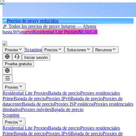
Precios de proxy reducidos
🎉 Todos los precios de proxy bajaron — Ahorra
hasta
36%
nuevo
Residential Lite Proxies
$0.50/GB
Scraping
Proxies
Precios
Soluciones
Recursos
Iniciar sesión
Prueba gratuita
Proxies
Residential Lite Proxies
Bajada de precio
Proxies residenciales
Prime
Bajada de precio
Proxies IPv6
Bajada de precio
Proxies de
datacenter
Bajada de precio
Proxies ISP estáticos
Proxies residenciales
ilimitados
Proxies móviles
Bajada de precio
Scraping
Precios
Residential Lite Proxies
Bajada de precio
Proxies residenciales
Prime
Bajada de precio
Proxies IPv6
Bajada de precio
Proxies de