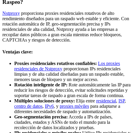
Raspeo?
Nstproxy
proporciona proxies residenciales rotativos de alto
rendimiento diseñados para un raspado web estable y eficiente. Con
rotación automática de IP, geo-segmentación precisa y IPs
residenciales de alta calidad, Nstproxy ayuda a las empresas a
recopilar datos públicos a gran escala mientras reduce bloqueos,
CAPTCHAs y riesgos de detección.
Ventajas clave:
Proxies residenciales rotativos confiables:
Los proxies
residenciales de Nstproxy
proporcionan IPs residenciales
limpias y de alta calidad diseñadas para un raspado estable,
menores tasas de bloqueo y un mejor acceso.
Rotación inteligente de IP:
Rote automáticamente las IP para
reducir los riesgos de detección, evitar solicitudes repetidas y
soportar tareas de raspado a gran escala de forma continua.
Múltiples soluciones de proxy:
Elija entre
residencial
,
ISP
,
centro de datos
,
IPv6
, y
proxies móviles
para adaptarse a
diferentes necesidades de raspado y automatización.
Geo-segmentación precisa:
Acceda a IPs de países,
ciudades, estados y ASNs de todo el mundo para la
recolección de datos localizados y pruebas.
IPs residenciales y móviles reales:
Utilice IPs residenciales y