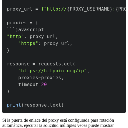
proxy_url 
=
f"http://
{
PROXY_USERNAME
}
:
{
PRO
proxies 
=
{
"http"
:
 proxy_url
,
"https"
:
 proxy_url
,
}
response 
=
 requests
.
get
(
"https://httpbin.org/ip"
,
    proxies
=
proxies
,
    timeout
=
20
)
print
(
response
.
text
)
Si la puerta de enlace del proxy está configurada para rotación
automática, ejecutar la solicitud múltiples veces puede mostrar