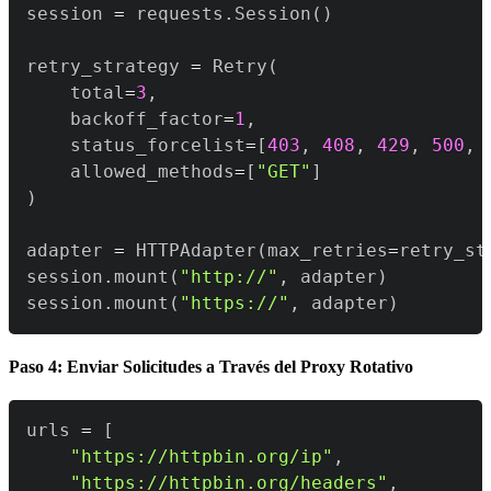
session 
=
 requests
.
Session
(
)
retry_strategy 
=
 Retry
(
    total
=
3
,
    backoff_factor
=
1
,
    status_forcelist
=
[
403
,
408
,
429
,
500
,
    allowed_methods
=
[
"GET"
]
)
adapter 
=
 HTTPAdapter
(
max_retries
=
retry_st
session
.
mount
(
"http://"
,
 adapter
)
session
.
mount
(
"https://"
,
 adapter
)
Paso 4: Enviar Solicitudes a Través del Proxy Rotativo
urls 
=
[
"https://httpbin.org/ip"
,
"https://httpbin.org/headers"
,