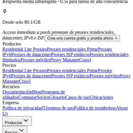
Respuesta media ultrarrapida ~0.5s para tareas de alta concurrencia
Desde solo $0.1/GB
Acceso inmediato a pools premium de proxies residenciales,
datacenter, IPv6 e ISP.
Crea una cuenta gratis y prueba ahora ->
Productos
Residential Lite Proxies
Proxies residenciales Prime
Proxies
IPv6
Proxies de datacenter
Proxies ISP estáticos
Proxies residenciales
ilimitados
Proxies móviles
Proxy Manager
Crawl
Precios
Residential Lite Proxies
Proxies residenciales Prime
Proxies
IPv6
Proxies de datacenter
Proxies ISP estáticos
Proxies móviles
Proxy
Manager
Crawl
Recursos
Documentación
Blog
Programa de
afiliados
Comparar
Socios
Glosario
Casos de uso
Ubicaciones
Empresa
Política de privacidad
Términos de uso
Política de reembolsos
About
Us
Productos
Precios