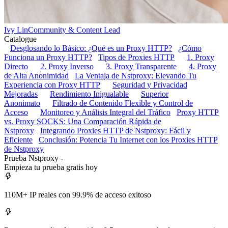
Ivy Lin
Community & Content Lead
Catalogue
Desglosando lo Básico: ¿Qué es un Proxy HTTP?
¿Cómo
Funciona un Proxy HTTP?
Tipos de Proxies HTTP
1. Proxy
Directo
2. Proxy Inverso
3. Proxy Transparente
4. Proxy
de Alta Anonimidad
La Ventaja de Nstproxy: Elevando Tu
Experiencia con Proxy HTTP
Seguridad y Privacidad
Mejoradas
Rendimiento Inigualable
Superior
Anonimato
Filtrado de Contenido Flexible y Control de
Acceso
Monitoreo y Análisis Integral del Tráfico
Proxy HTTP
vs. Proxy SOCKS: Una Comparación Rápida de
Nstproxy
Integrando Proxies HTTP de Nstproxy: Fácil y
Eficiente
Conclusión: Potencia Tu Internet con los Proxies HTTP
de Nstproxy
Prueba Nstproxy -
Empieza tu prueba gratis hoy
110M+ IP reales con 99.9% de acceso exitoso