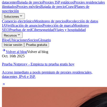
datacenter
Bajada de precio
Proxies ISP estáticos
Proxies residenciales
ilimitados
Proxies móviles
Bajada de precio
Crawl
Planes de
suscripción
Soluciones
Comercio electrónico
Monitoreo de precios
Recolección de datos
IA
Verificación de anuncios
Protección de marca
Monitoreo
SEO
Pruebas de red
Ciberseguridad
Viajes y hospitalidad
Recursos
Blog
Ubicaciones
Socios
Glosario
Iniciar sesión
Prueba gratuita
Volver al blog
Volver al blog
Oct. 16th 2025
Prueba Nstproxy - Empieza tu prueba gratis hoy
Acceso inmediato a pools premium de proxies residenciales,
datacenter, IPv6 e ISP.