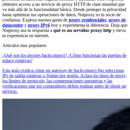
obtienes acceso a un servicio de proxy HTTP de clase mundial que
va más allá de la funcionalidad básica. Desde proteger tu privacidad
hasta optimizar tus operaciones de datos, Nstproxy es tu socio de
confianza. Explora nuestra gama de
proxy residenciales
,
proxy de
datacenter
y
proxy IPv6
hoy y experimenta la diferencia. Deja que
Nstproxy sea tu respuesta a
qué es un servidor proxy http
y eleva
tu experiencia en internet.
Articulos mas populares
¿Qué son los proxies backconnect? ¿Cómo funcionan las puertas de
enlace rotativas?
Esta guía explica cómo un gateway de backconnect fijo selecciona
IPs de salida rotativas o fijadas por sesión. Aclara los tipos de proxy,
los límites de protocolo, las compensaciones operativas y las
verificaciones que los compradores deben realizar antes de elegir un
servicio.