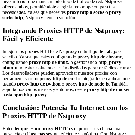
nivel inferior que manejan todo tipo de tráfico de red. Nstproxy
ofrece ambos, permitiéndote elegir la mejor opción para tus
necesidades. Ya sea que necesites
proxy http a socks
o
proxy
socks http
, Nstproxy tiene la solución.
Integrando Proxies HTTP de Nstproxy:
Fácil y Eficiente
Integrar los proxies HTTP de Nstproxy en tu flujo de trabajo es
sencillo. Ya sea que estés configurando
proxy http de chrome
,
configurando
proxy http de linux
, o gestionando
http_proxy
ubuntu
, nuestras soluciones están diseñadas para ser fáciles de usar.
Los desarrolladores pueden aprovechar nuestros proxies con
herramientas como
proxy http de curl
o integrarlos en aplicaciones
usando
proxy http de python
o
proxy http de node js
. También
soportamos varios marcos y entornos, desde
proxy http de docker
hasta
npm http_proxy
.
Conclusión: Potencia Tu Internet con los
Proxies HTTP de Nstproxy
Entender
qué es un proxy HTTP
es el primer paso hacia una
presencia en línea más segura, eficiente y anónima. Con Nstproxy,