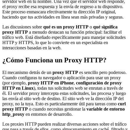
servidor web en tu nombre. Una vez que el servidor web responde,
el proxy recibe esa respuesta y la envía de regreso a tu dispositivo.
Este proceso enmascara efectivamente tu dirección IP original,
haciendo que tus actividades en línea sean más privadas y seguras.
Las discusiones sobre
qué es un proxy HTTP
o
qué significa
proxy HTTP
a menudo destacan su función principal: facilitar el
tráfico web. Está diseñado específicamente para manejar solicitudes
HTTP y HTTPS, lo que lo convierte en un especialista en
interacciones basadas en la web.
¿Cómo Funciona un Proxy HTTP?
El mecanismo detrás de un
proxy HTTP
es sencillo pero poderoso.
Cuando configuras tu navegador o aplicación para usar un proxy
(por ejemplo,
proxy HTTP en iPhone
,
configuración de proxy
HTTP en Linux
), todas tus solicitudes web se enrutan a través de
él. El servidor proxy intercepta estas solicitudes, las procesa y luego
las envía al sitio web de destino. El sitio web ve la dirección IP del
proxy, no la tuya. Esto es particularmente útil para tareas como
curl
proxy HTTP
o cuando necesitas gestionar la
variable de entorno
http_proxy
en entornos de desarrollo.
Los proxies HTTP pueden realizar diversas acciones sobre el tráfico
que pasa a través de ellos, como almacenamiento en caché, filtrado y