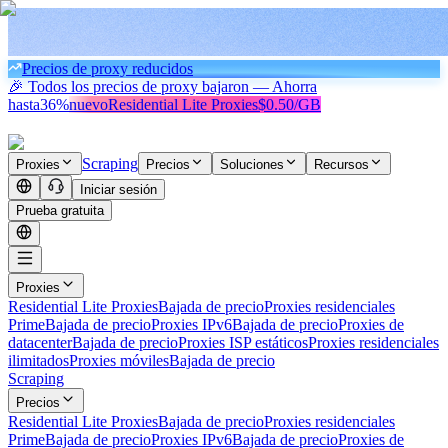
Precios de proxy reducidos
🎉 Todos los precios de proxy bajaron — Ahorra
hasta
36%
nuevo
Residential Lite Proxies
$0.50/GB
Scraping
Proxies
Precios
Soluciones
Recursos
Iniciar sesión
Prueba gratuita
Proxies
Residential Lite Proxies
Bajada de precio
Proxies residenciales
Prime
Bajada de precio
Proxies IPv6
Bajada de precio
Proxies de
datacenter
Bajada de precio
Proxies ISP estáticos
Proxies residenciales
ilimitados
Proxies móviles
Bajada de precio
Scraping
Precios
Residential Lite Proxies
Bajada de precio
Proxies residenciales
Prime
Bajada de precio
Proxies IPv6
Bajada de precio
Proxies de