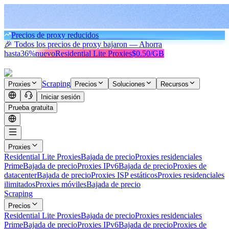
Precios de proxy reducidos
🎉 Todos los precios de proxy bajaron — Ahorra
hasta
36%
nuevo
Residential Lite Proxies
$0.50/GB
Scraping
Proxies
Precios
Soluciones
Recursos
Iniciar sesión
Prueba gratuita
Proxies
Residential Lite Proxies
Bajada de precio
Proxies residenciales
Prime
Bajada de precio
Proxies IPv6
Bajada de precio
Proxies de
datacenter
Bajada de precio
Proxies ISP estáticos
Proxies residenciales
ilimitados
Proxies móviles
Bajada de precio
Scraping
Precios
Residential Lite Proxies
Bajada de precio
Proxies residenciales
Prime
Bajada de precio
Proxies IPv6
Bajada de precio
Proxies de