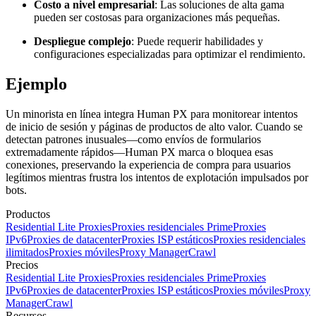
Costo a nivel empresarial
: Las soluciones de alta gama
pueden ser costosas para organizaciones más pequeñas.
Despliegue complejo
: Puede requerir habilidades y
configuraciones especializadas para optimizar el rendimiento.
Ejemplo
Un minorista en línea integra Human PX para monitorear intentos
de inicio de sesión y páginas de productos de alto valor. Cuando se
detectan patrones inusuales—como envíos de formularios
extremadamente rápidos—Human PX marca o bloquea esas
conexiones, preservando la experiencia de compra para usuarios
legítimos mientras frustra los intentos de explotación impulsados por
bots.
Productos
Residential Lite Proxies
Proxies residenciales Prime
Proxies
IPv6
Proxies de datacenter
Proxies ISP estáticos
Proxies residenciales
ilimitados
Proxies móviles
Proxy Manager
Crawl
Precios
Residential Lite Proxies
Proxies residenciales Prime
Proxies
IPv6
Proxies de datacenter
Proxies ISP estáticos
Proxies móviles
Proxy
Manager
Crawl
Recursos