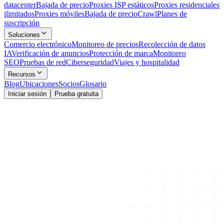
datacenter
Bajada de precio
Proxies ISP estáticos
Proxies residenciales
ilimitados
Proxies móviles
Bajada de precio
Crawl
Planes de
suscripción
Soluciones
Comercio electrónico
Monitoreo de precios
Recolección de datos
IA
Verificación de anuncios
Protección de marca
Monitoreo
SEO
Pruebas de red
Ciberseguridad
Viajes y hospitalidad
Recursos
Blog
Ubicaciones
Socios
Glosario
Iniciar sesión
Prueba gratuita