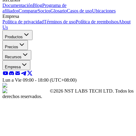
Documentación
Blog
Programa de
afiliados
Comparar
Socios
Glosario
Casos de uso
Ubicaciones
Empresa
Política de privacidad
Términos de uso
Política de reembolsos
About
Us
Productos
Precios
Recursos
Empresa
Lun a Vie 09:00 - 18:00 (UTC+08:00)
©2026 NST LABS TECH LTD. Todos los
derechos reservados.