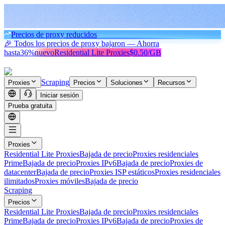
Precios de proxy reducidos
🎉 Todos los precios de proxy bajaron — Ahorra
hasta
36%
nuevo
Residential Lite Proxies
$0.50/GB
Scraping
Proxies
Precios
Soluciones
Recursos
Iniciar sesión
Prueba gratuita
Proxies
Residential Lite Proxies
Bajada de precio
Proxies residenciales
Prime
Bajada de precio
Proxies IPv6
Bajada de precio
Proxies de
datacenter
Bajada de precio
Proxies ISP estáticos
Proxies residenciales
ilimitados
Proxies móviles
Bajada de precio
Scraping
Precios
Residential Lite Proxies
Bajada de precio
Proxies residenciales
Prime
Bajada de precio
Proxies IPv6
Bajada de precio
Proxies de