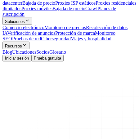
datacenter
Bajada de precio
Proxies ISP estáticos
Proxies residenciales
ilimitados
Proxies móviles
Bajada de precio
Crawl
Planes de
suscripción
Soluciones
Comercio electrónico
Monitoreo de precios
Recolección de datos
IA
Verificación de anuncios
Protección de marca
Monitoreo
SEO
Pruebas de red
Ciberseguridad
Viajes y hospitalidad
Recursos
Blog
Ubicaciones
Socios
Glosario
Iniciar sesión
Prueba gratuita