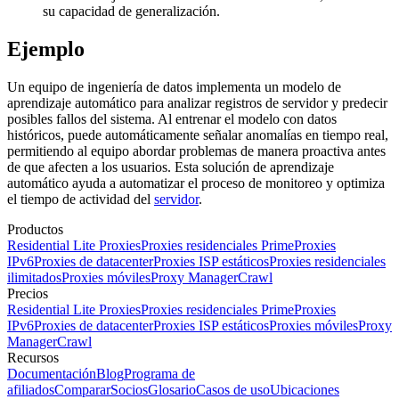
su capacidad de generalización.
Ejemplo
Un equipo de ingeniería de datos implementa un modelo de
aprendizaje automático para analizar registros de servidor y predecir
posibles fallos del sistema. Al entrenar el modelo con datos
históricos, puede automáticamente señalar anomalías en tiempo real,
permitiendo al equipo abordar problemas de manera proactiva antes
de que afecten a los usuarios. Esta solución de aprendizaje
automático ayuda a automatizar el proceso de monitoreo y optimiza
el tiempo de actividad del
servidor
.
Productos
Residential Lite Proxies
Proxies residenciales Prime
Proxies
IPv6
Proxies de datacenter
Proxies ISP estáticos
Proxies residenciales
ilimitados
Proxies móviles
Proxy Manager
Crawl
Precios
Residential Lite Proxies
Proxies residenciales Prime
Proxies
IPv6
Proxies de datacenter
Proxies ISP estáticos
Proxies móviles
Proxy
Manager
Crawl
Recursos
Documentación
Blog
Programa de
afiliados
Comparar
Socios
Glosario
Casos de uso
Ubicaciones