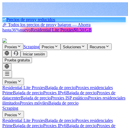
Precios de proxy reducidos
🎉 Todos los precios de proxy bajaron — Ahorra
hasta
36%
nuevo
Residential Lite Proxies
$0.50/GB
Scraping
Proxies
Precios
Soluciones
Recursos
Iniciar sesión
Prueba gratuita
Proxies
Residential Lite Proxies
Bajada de precio
Proxies residenciales
Prime
Bajada de precio
Proxies IPv6
Bajada de precio
Proxies de
datacenter
Bajada de precio
Proxies ISP estáticos
Proxies residenciales
ilimitados
Proxies móviles
Bajada de precio
Scraping
Precios
Residential Lite Proxies
Bajada de precio
Proxies residenciales
Prime
Bajada de precio
Proxies IPv6
Bajada de precio
Proxies de