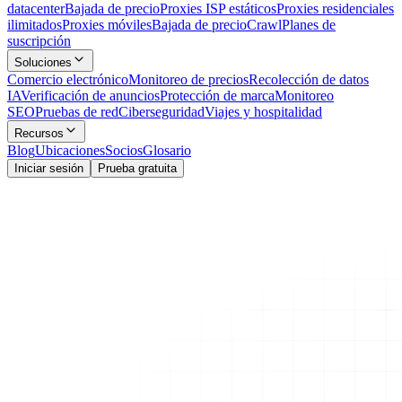
datacenter
Bajada de precio
Proxies ISP estáticos
Proxies residenciales
ilimitados
Proxies móviles
Bajada de precio
Crawl
Planes de
suscripción
Soluciones
Comercio electrónico
Monitoreo de precios
Recolección de datos
IA
Verificación de anuncios
Protección de marca
Monitoreo
SEO
Pruebas de red
Ciberseguridad
Viajes y hospitalidad
Recursos
Blog
Ubicaciones
Socios
Glosario
Iniciar sesión
Prueba gratuita