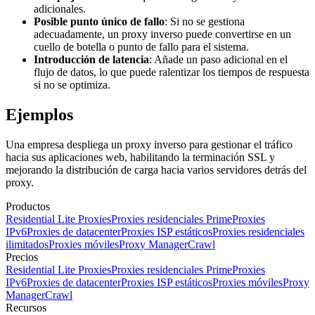
adicionales.
Posible punto único de fallo
: Si no se gestiona
adecuadamente, un proxy inverso puede convertirse en un
cuello de botella o punto de fallo para el sistema.
Introducción de latencia
: Añade un paso adicional en el
flujo de datos, lo que puede ralentizar los tiempos de respuesta
si no se optimiza.
Ejemplos
Una empresa despliega un proxy inverso para gestionar el tráfico
hacia sus aplicaciones web, habilitando la terminación SSL y
mejorando la distribución de carga hacia varios servidores detrás del
proxy.
Productos
Residential Lite Proxies
Proxies residenciales Prime
Proxies
IPv6
Proxies de datacenter
Proxies ISP estáticos
Proxies residenciales
ilimitados
Proxies móviles
Proxy Manager
Crawl
Precios
Residential Lite Proxies
Proxies residenciales Prime
Proxies
IPv6
Proxies de datacenter
Proxies ISP estáticos
Proxies móviles
Proxy
Manager
Crawl
Recursos