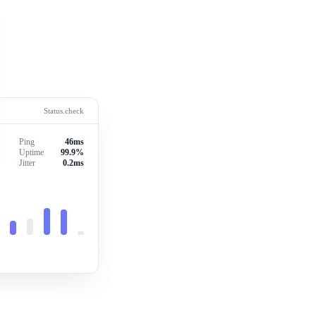
Status.check
Ping
46ms
Uptime
99.9%
Jitter
0.2ms