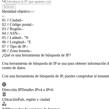
Buscar
Identidad objetivo
--
--
--
01 // Ciudad
--
02 // Código postal
--
03 // Región
--
04 // ASN
--
05 // Latitud
--
°N
06 // Longitud
--
°E
07 // Tipo de IP
--
08 // Zona horaria
--
¿Qué es una herramienta de búsqueda de IP?
Una herramienta de búsqueda de IP se usa para obtener información de
centro de datos.
Con una herramienta de búsqueda de IP, puedes comprobar al instante
Dirección IP
Detalles IPv4 o IPv6
Ubicación
País, región y ciudad