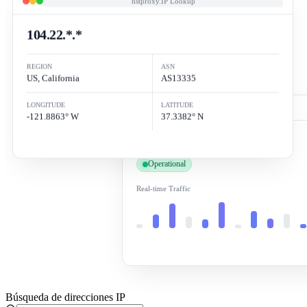
nstproxy.IP Lookup
104.22.*.*
REGION
ASN
US, California
AS13335
LONGITUDE
LATITUDE
-121.8863° W
37.3382° N
100%
Operational
Real-time Traffic
Búsqueda de direcciones IP