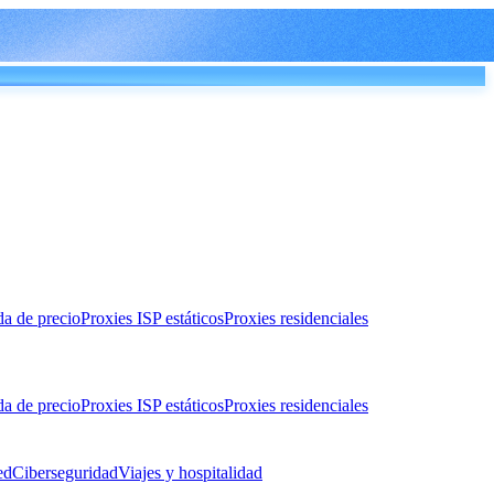
da de precio
Proxies ISP estáticos
Proxies residenciales
da de precio
Proxies ISP estáticos
Proxies residenciales
ed
Ciberseguridad
Viajes y hospitalidad