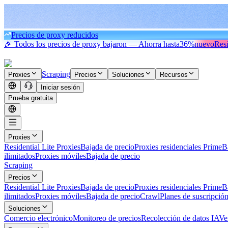
Precios de proxy reducidos
🎉 Todos los precios de proxy bajaron — Ahorra hasta
36%
nuevo
Resi
Scraping
Proxies
Precios
Soluciones
Recursos
Iniciar sesión
Prueba gratuita
Proxies
Residential Lite Proxies
Bajada de precio
Proxies residenciales Prime
B
ilimitados
Proxies móviles
Bajada de precio
Scraping
Precios
Residential Lite Proxies
Bajada de precio
Proxies residenciales Prime
B
ilimitados
Proxies móviles
Bajada de precio
Crawl
Planes de suscripció
Soluciones
Comercio electrónico
Monitoreo de precios
Recolección de datos IA
Ve