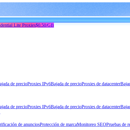
dential Lite Proxies
$0.50/GB
ajada de precio
Proxies IPv6
Bajada de precio
Proxies de datacenter
Baja
ajada de precio
Proxies IPv6
Bajada de precio
Proxies de datacenter
Baja
n
rificación de anuncios
Protección de marca
Monitoreo SEO
Pruebas de r