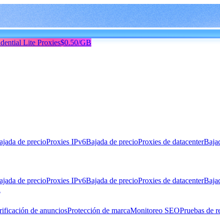
dential Lite Proxies
$0.50/GB
ajada de precio
Proxies IPv6
Bajada de precio
Proxies de datacenter
Baja
ajada de precio
Proxies IPv6
Bajada de precio
Proxies de datacenter
Baja
n
rificación de anuncios
Protección de marca
Monitoreo SEO
Pruebas de r