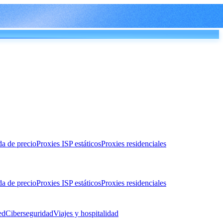
da de precio
Proxies ISP estáticos
Proxies residenciales
da de precio
Proxies ISP estáticos
Proxies residenciales
ed
Ciberseguridad
Viajes y hospitalidad