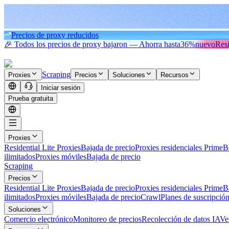
Precios de proxy reducidos
🎉 Todos los precios de proxy bajaron — Ahorra hasta
36%
nuevo
Resi
Scraping
Proxies
Precios
Soluciones
Recursos
Iniciar sesión
Prueba gratuita
Proxies
Residential Lite Proxies
Bajada de precio
Proxies residenciales Prime
B
ilimitados
Proxies móviles
Bajada de precio
Scraping
Precios
Residential Lite Proxies
Bajada de precio
Proxies residenciales Prime
B
ilimitados
Proxies móviles
Bajada de precio
Crawl
Planes de suscripció
Soluciones
Comercio electrónico
Monitoreo de precios
Recolección de datos IA
Ve