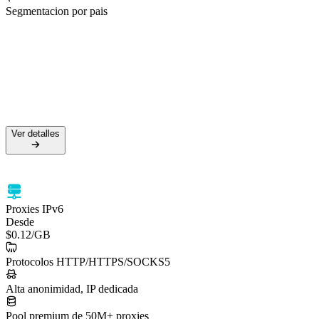
Segmentacion por pais
50M+ IPs residenciales
99.5% de tasa de éxito
Soporte HTTPS y SOCKS5
Segmentación por país
Ver detalles
Ver detalles
Proxies IPv6
Desde
$0.12
/GB
Protocolos HTTP/HTTPS/SOCKS5
Alta anonimidad, IP dedicada
Pool premium de 50M+ proxies