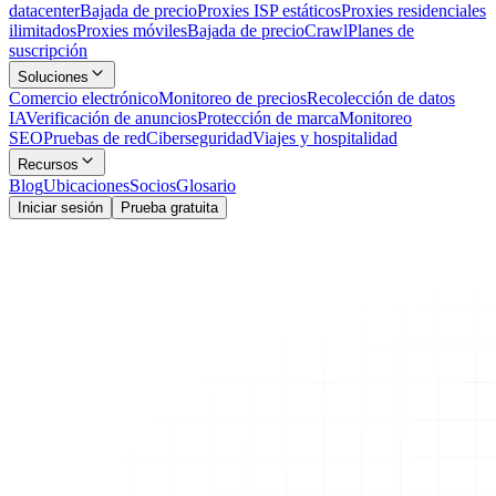
datacenter
Bajada de precio
Proxies ISP estáticos
Proxies residenciales
ilimitados
Proxies móviles
Bajada de precio
Crawl
Planes de
suscripción
Soluciones
Comercio electrónico
Monitoreo de precios
Recolección de datos
IA
Verificación de anuncios
Protección de marca
Monitoreo
SEO
Pruebas de red
Ciberseguridad
Viajes y hospitalidad
Recursos
Blog
Ubicaciones
Socios
Glosario
Iniciar sesión
Prueba gratuita