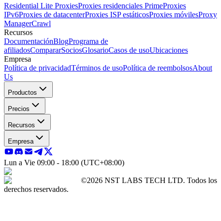
Residential Lite Proxies
Proxies residenciales Prime
Proxies
IPv6
Proxies de datacenter
Proxies ISP estáticos
Proxies móviles
Proxy
Manager
Crawl
Recursos
Documentación
Blog
Programa de
afiliados
Comparar
Socios
Glosario
Casos de uso
Ubicaciones
Empresa
Política de privacidad
Términos de uso
Política de reembolsos
About
Us
Productos
Precios
Recursos
Empresa
Lun a Vie 09:00 - 18:00 (UTC+08:00)
©2026 NST LABS TECH LTD. Todos los
derechos reservados.