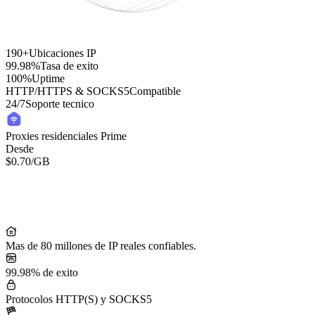
190+
Ubicaciones IP
99.98%
Tasa de exito
100%
Uptime
HTTP/HTTPS & SOCKS5
Compatible
24/7
Soporte tecnico
Proxies residenciales Prime
Desde
$0.70
/GB
Residential Lite Proxies
Desde
/GB
$0.50
Mas de 80 millones de IP reales confiables.
99.98% de exito
Protocolos HTTP(S) y SOCKS5