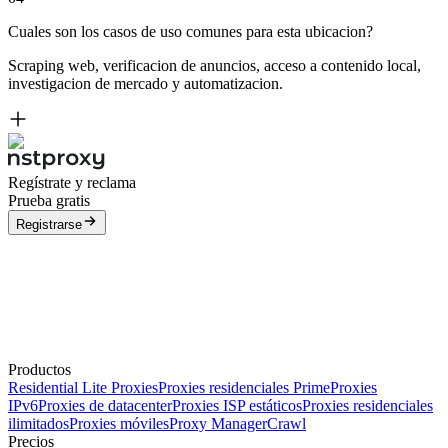
Cuales son los casos de uso comunes para esta ubicacion?
Scraping web, verificacion de anuncios, acceso a contenido local,
investigacion de mercado y automatizacion.
Regístrate y reclama
Prueba gratis
Registrarse
Productos
Residential Lite Proxies
Proxies residenciales Prime
Proxies
IPv6
Proxies de datacenter
Proxies ISP estáticos
Proxies residenciales
ilimitados
Proxies móviles
Proxy Manager
Crawl
Precios