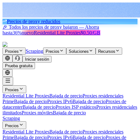
Precios de proxy reducidos
🎉 Todos los precios de proxy bajaron — Ahorra
hasta
36%
nuevo
Residential Lite Proxies
$0.50/GB
Scraping
Proxies
Precios
Soluciones
Recursos
Iniciar sesión
Prueba gratuita
Proxies
Residential Lite Proxies
Bajada de precio
Proxies residenciales
Prime
Bajada de precio
Proxies IPv6
Bajada de precio
Proxies de
datacenter
Bajada de precio
Proxies ISP estáticos
Proxies residenciales
ilimitados
Proxies móviles
Bajada de precio
Scraping
Precios
Residential Lite Proxies
Bajada de precio
Proxies residenciales
Prime
Bajada de precio
Proxies IPv6
Bajada de precio
Proxies de