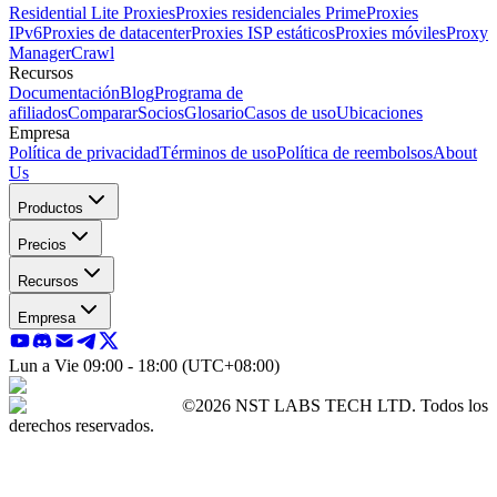
Residential Lite Proxies
Proxies residenciales Prime
Proxies
IPv6
Proxies de datacenter
Proxies ISP estáticos
Proxies móviles
Proxy
Manager
Crawl
Recursos
Documentación
Blog
Programa de
afiliados
Comparar
Socios
Glosario
Casos de uso
Ubicaciones
Empresa
Política de privacidad
Términos de uso
Política de reembolsos
About
Us
Productos
Precios
Recursos
Empresa
Lun a Vie 09:00 - 18:00 (UTC+08:00)
©2026 NST LABS TECH LTD. Todos los
derechos reservados.