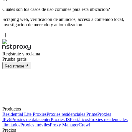
Cuales son los casos de uso comunes para esta ubicacion?
Scraping web, verificacion de anuncios, acceso a contenido local,
investigacion de mercado y automatizacion.
Regístrate y reclama
Prueba gratis
Registrarse
Productos
Residential Lite Proxies
Proxies residenciales Prime
Proxies
IPv6
Proxies de datacenter
Proxies ISP estáticos
Proxies residenciales
ilimitados
Proxies móviles
Proxy Manager
Crawl
Precios