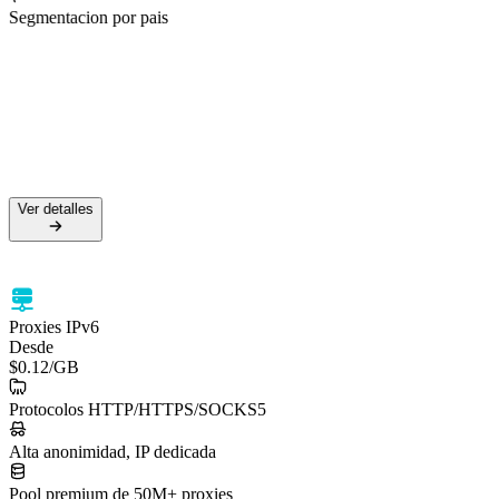
Segmentacion por pais
50M+ IPs residenciales
99.5% de tasa de éxito
Soporte HTTPS y SOCKS5
Segmentación por país
Ver detalles
Ver detalles
Proxies IPv6
Desde
$0.12
/GB
Protocolos HTTP/HTTPS/SOCKS5
Alta anonimidad, IP dedicada
Pool premium de 50M+ proxies