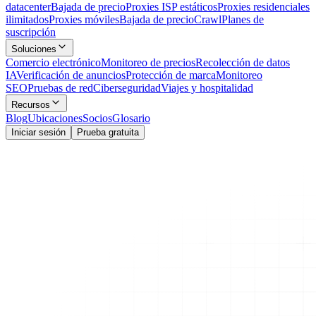
datacenter
Bajada de precio
Proxies ISP estáticos
Proxies residenciales
ilimitados
Proxies móviles
Bajada de precio
Crawl
Planes de
suscripción
Soluciones
Comercio electrónico
Monitoreo de precios
Recolección de datos
IA
Verificación de anuncios
Protección de marca
Monitoreo
SEO
Pruebas de red
Ciberseguridad
Viajes y hospitalidad
Recursos
Blog
Ubicaciones
Socios
Glosario
Iniciar sesión
Prueba gratuita