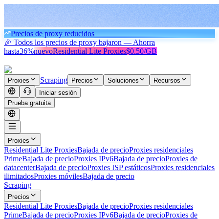
Precios de proxy reducidos
🎉 Todos los precios de proxy bajaron — Ahorra
hasta
36%
nuevo
Residential Lite Proxies
$0.50/GB
Scraping
Proxies
Precios
Soluciones
Recursos
Iniciar sesión
Prueba gratuita
Proxies
Residential Lite Proxies
Bajada de precio
Proxies residenciales
Prime
Bajada de precio
Proxies IPv6
Bajada de precio
Proxies de
datacenter
Bajada de precio
Proxies ISP estáticos
Proxies residenciales
ilimitados
Proxies móviles
Bajada de precio
Scraping
Precios
Residential Lite Proxies
Bajada de precio
Proxies residenciales
Prime
Bajada de precio
Proxies IPv6
Bajada de precio
Proxies de