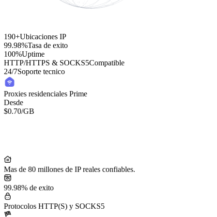
190+
Ubicaciones IP
99.98%
Tasa de exito
100%
Uptime
HTTP/HTTPS & SOCKS5
Compatible
24/7
Soporte tecnico
Proxies residenciales Prime
Desde
$0.70
/GB
Residential Lite Proxies
Desde
/GB
$0.50
Mas de 80 millones de IP reales confiables.
99.98% de exito
Protocolos HTTP(S) y SOCKS5