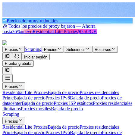
Precios de proxy reducidos
🎉 Todos los precios de proxy bajaron — Ahorra
hasta
36%
nuevo
Residential Lite Proxies
$0.50/GB
Scraping
Proxies
Precios
Soluciones
Recursos
Iniciar sesión
Prueba gratuita
Proxies
Residential Lite Proxies
Bajada de precio
Proxies residenciales
Prime
Bajada de precio
Proxies IPv6
Bajada de precio
Proxies de
datacenter
Bajada de precio
Proxies ISP estáticos
Proxies residenciales
ilimitados
Proxies móviles
Bajada de precio
Scraping
Precios
Residential Lite Proxies
Bajada de precio
Proxies residenciales
Prime
Bajada de precio
Proxies IPv6
Bajada de precio
Proxies de