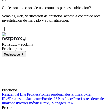
Cuales son los casos de uso comunes para esta ubicacion?
Scraping web, verificacion de anuncios, acceso a contenido local,
investigacion de mercado y automatizacion.
Regístrate y reclama
Prueba gratis
Registrarse
Productos
Residential Lite Proxies
Proxies residenciales Prime
Proxies
IPv6
Proxies de datacenter
Proxies ISP estáticos
Proxies residenciales
ilimitados
Proxies móviles
Proxy Manager
Crawl
Precios