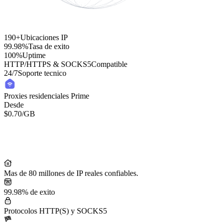
190+
Ubicaciones IP
99.98%
Tasa de exito
100%
Uptime
HTTP/HTTPS & SOCKS5
Compatible
24/7
Soporte tecnico
Proxies residenciales Prime
Desde
$0.70
/GB
Residential Lite Proxies
Desde
/GB
$0.50
Mas de 80 millones de IP reales confiables.
99.98% de exito
Protocolos HTTP(S) y SOCKS5