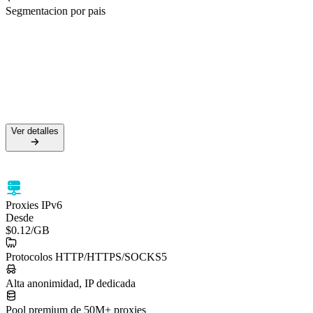
Segmentacion por pais
50M+ IPs residenciales
99.5% de tasa de éxito
Soporte HTTPS y SOCKS5
Segmentación por país
Ver detalles
Ver detalles
Proxies IPv6
Desde
$0.12
/GB
Protocolos HTTP/HTTPS/SOCKS5
Alta anonimidad, IP dedicada
Pool premium de 50M+ proxies