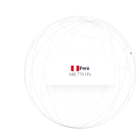
Perú
648,770
IPs