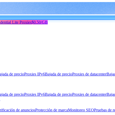
dential Lite Proxies
$0.50/GB
ajada de precio
Proxies IPv6
Bajada de precio
Proxies de datacenter
Baja
ajada de precio
Proxies IPv6
Bajada de precio
Proxies de datacenter
Baja
n
rificación de anuncios
Protección de marca
Monitoreo SEO
Pruebas de r