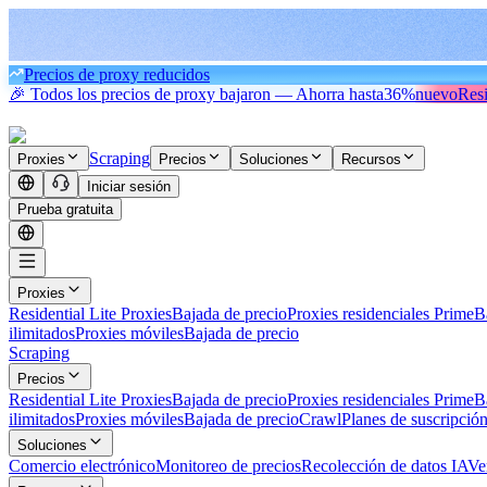
Precios de proxy reducidos
🎉 Todos los precios de proxy bajaron — Ahorra hasta
36%
nuevo
Resi
Scraping
Proxies
Precios
Soluciones
Recursos
Iniciar sesión
Prueba gratuita
Proxies
Residential Lite Proxies
Bajada de precio
Proxies residenciales Prime
B
ilimitados
Proxies móviles
Bajada de precio
Scraping
Precios
Residential Lite Proxies
Bajada de precio
Proxies residenciales Prime
B
ilimitados
Proxies móviles
Bajada de precio
Crawl
Planes de suscripció
Soluciones
Comercio electrónico
Monitoreo de precios
Recolección de datos IA
Ve