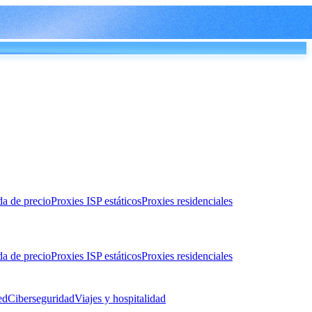
da de precio
Proxies ISP estáticos
Proxies residenciales
da de precio
Proxies ISP estáticos
Proxies residenciales
ed
Ciberseguridad
Viajes y hospitalidad