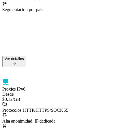
Segmentacion por pais
50M+ IPs residenciales
99.5% de tasa de éxito
Soporte HTTPS y SOCKS5
Segmentación por país
Ver detalles
Ver detalles
Proxies IPv6
Desde
$0.12
/GB
Protocolos HTTP/HTTPS/SOCKS5
Alta anonimidad, IP dedicada