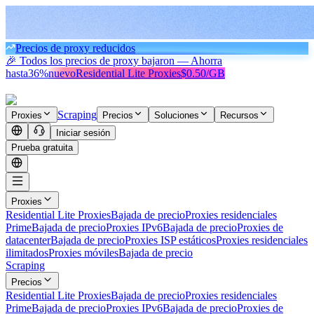
Precios de proxy reducidos
🎉 Todos los precios de proxy bajaron — Ahorra
hasta
36%
nuevo
Residential Lite Proxies
$0.50/GB
Scraping
Proxies
Precios
Soluciones
Recursos
Iniciar sesión
Prueba gratuita
Proxies
Residential Lite Proxies
Bajada de precio
Proxies residenciales
Prime
Bajada de precio
Proxies IPv6
Bajada de precio
Proxies de
datacenter
Bajada de precio
Proxies ISP estáticos
Proxies residenciales
ilimitados
Proxies móviles
Bajada de precio
Scraping
Precios
Residential Lite Proxies
Bajada de precio
Proxies residenciales
Prime
Bajada de precio
Proxies IPv6
Bajada de precio
Proxies de