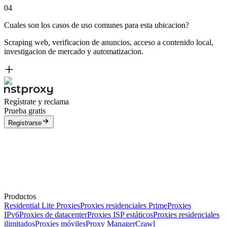
04
Cuales son los casos de uso comunes para esta ubicacion?
Scraping web, verificacion de anuncios, acceso a contenido local,
investigacion de mercado y automatizacion.
Regístrate y reclama
Prueba gratis
Registrarse
Productos
Residential Lite Proxies
Proxies residenciales Prime
Proxies
IPv6
Proxies de datacenter
Proxies ISP estáticos
Proxies residenciales
ilimitados
Proxies móviles
Proxy Manager
Crawl