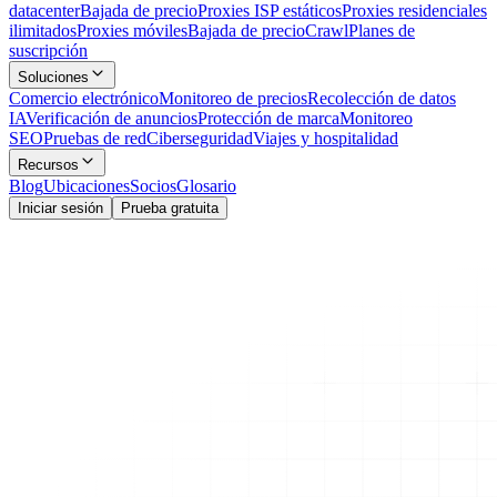
datacenter
Bajada de precio
Proxies ISP estáticos
Proxies residenciales
ilimitados
Proxies móviles
Bajada de precio
Crawl
Planes de
suscripción
Soluciones
Comercio electrónico
Monitoreo de precios
Recolección de datos
IA
Verificación de anuncios
Protección de marca
Monitoreo
SEO
Pruebas de red
Ciberseguridad
Viajes y hospitalidad
Recursos
Blog
Ubicaciones
Socios
Glosario
Iniciar sesión
Prueba gratuita