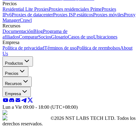
Precios
Residential Lite Proxies
Proxies residenciales Prime
Proxies
IPv6
Proxies de datacenter
Proxies ISP estáticos
Proxies móviles
Proxy
Manager
Crawl
Recursos
Documentación
Blog
Programa de
afiliados
Comparar
Socios
Glosario
Casos de uso
Ubicaciones
Empresa
Política de privacidad
Términos de uso
Política de reembolsos
About
Us
Productos
Precios
Recursos
Empresa
Lun a Vie 09:00 - 18:00 (UTC+08:00)
©2026 NST LABS TECH LTD. Todos los
derechos reservados.