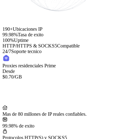
190+
Ubicaciones IP
99.98%
Tasa de exito
100%
Uptime
HTTP/HTTPS & SOCKS5
Compatible
24/7
Soporte tecnico
Proxies residenciales Prime
Desde
$0.70
/GB
Residential Lite Proxies
Desde
/GB
$0.50
Mas de 80 millones de IP reales confiables.
99.98% de exito
Protocolos HTTP(S) y SOCKS5