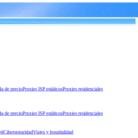
da de precio
Proxies ISP estáticos
Proxies residenciales
da de precio
Proxies ISP estáticos
Proxies residenciales
ed
Ciberseguridad
Viajes y hospitalidad