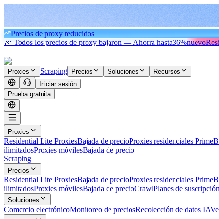
Precios de proxy reducidos
🎉 Todos los precios de proxy bajaron — Ahorra hasta
36%
nuevo
Resi
Scraping
Proxies
Precios
Soluciones
Recursos
Iniciar sesión
Prueba gratuita
Proxies
Residential Lite Proxies
Bajada de precio
Proxies residenciales Prime
B
ilimitados
Proxies móviles
Bajada de precio
Scraping
Precios
Residential Lite Proxies
Bajada de precio
Proxies residenciales Prime
B
ilimitados
Proxies móviles
Bajada de precio
Crawl
Planes de suscripció
Soluciones
Comercio electrónico
Monitoreo de precios
Recolección de datos IA
Ve