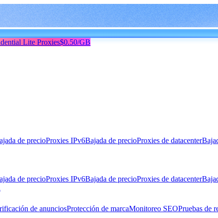
dential Lite Proxies
$0.50/GB
ajada de precio
Proxies IPv6
Bajada de precio
Proxies de datacenter
Baja
ajada de precio
Proxies IPv6
Bajada de precio
Proxies de datacenter
Baja
n
rificación de anuncios
Protección de marca
Monitoreo SEO
Pruebas de r