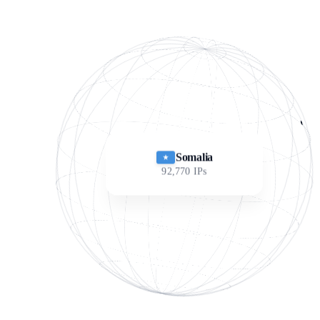
Somalia
92,770
IPs